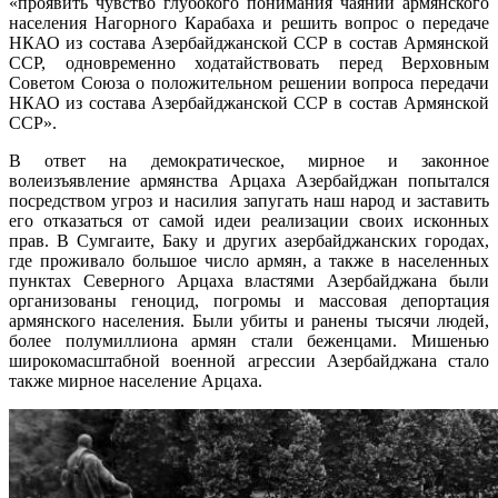
«проявить чувство глубокого понимания чаяний армянского
населения Нагорного Карабаха и решить вопрос о передаче
НКАО из состава Азербайджанской ССР в состав Армянской
ССР, одновременно ходатайствовать перед Верховным
Советом Союза о положительном решении вопроса передачи
НКАО из состава Азербайджанской ССР в состав Армянской
ССР».
В ответ на демократическое, мирное и законное
волеизъявление армянства Арцаха Азербайджан попытался
посредством угроз и насилия запугать наш народ и заставить
его отказаться от самой идеи реализации своих исконных
прав. В Сумгаите, Баку и других азербайджанских городах,
где проживало большое число армян, а также в населенных
пунктах Северного Арцаха властями Азербайджана были
организованы геноцид, погромы и массовая депортация
армянского населения. Были убиты и ранены тысячи людей,
более полумиллиона армян стали беженцами. Мишенью
широкомасштабной военной агрессии Азербайджана стало
также мирное население Арцаха.