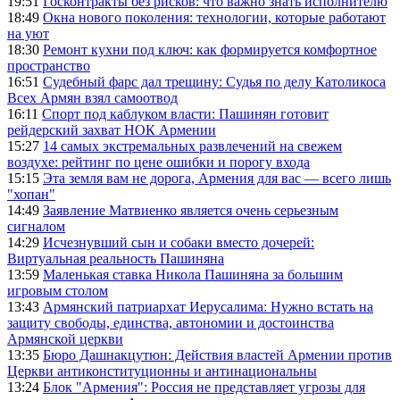
19:51
Госконтракты без рисков: что важно знать исполнителю
18:49
Окна нового поколения: технологии, которые работают
на уют
18:30
Ремонт кухни под ключ: как формируется комфортное
пространство
16:51
Судебный фарс дал трещину: Судья по делу Католикоса
Всех Армян взял самоотвод
16:11
Спорт под каблуком власти: Пашинян готовит
рейдерский захват НОК Армении
15:27
14 самых экстремальных развлечений на свежем
воздухе: рейтинг по цене ошибки и порогу входа
15:15
Эта земля вам не дорога, Армения для вас — всего лишь
"хопан"
14:49
Заявление Матвиенко является очень серьезным
сигналом
14:29
Исчезнувший сын и собаки вместо дочерей:
Виртуальная реальность Пашиняна
13:59
Маленькая ставка Никола Пашиняна за большим
игровым столом
13:43
Армянский патриархат Иерусалима: Нужно встать на
защиту свободы, единства, автономии и достоинства
Армянской церкви
13:35
Бюро Дашнакцутюн: Действия властей Армении против
Церкви антиконституционны и антинациональны
13:24
Блок "Армения": Россия не представляет угрозы для