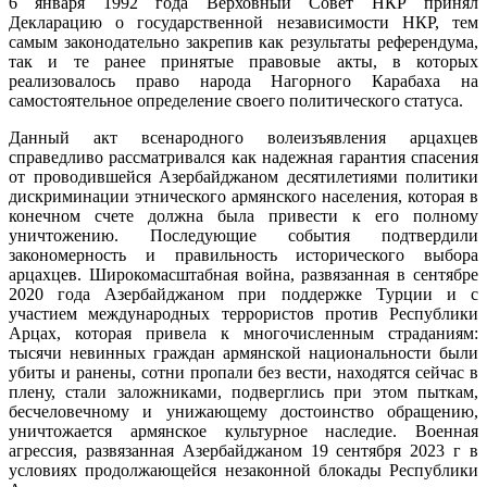
6 января 1992 года Верховный Совет НКР принял
Декларацию о государственной независимости НКР, тем
самым законодательно закрепив как результаты референдума,
так и те ранее принятые правовые акты, в которых
реализовалось право народа Нагорного Карабаха на
самостоятельное определение своего политического статуса.
Данный акт всенародного волеизъявления арцахцев
справедливо рассматривался как надежная гарантия спасения
от проводившейся Азербайджаном десятилетиями политики
дискриминации этнического армянского населения, которая в
конечном счете должна была привести к его полному
уничтожению. Последующие события подтвердили
закономерность и правильность исторического выбора
арцахцев. Широкомасштабная война, развязанная в сентябре
2020 года Азербайджаном при поддержке Турции и с
участием международных террористов против Республики
Арцах, которая привела к многочисленным страданиям:
тысячи невинных граждан армянской национальности были
убиты и ранены, сотни пропали без вести, находятся сейчас в
плену, стали заложниками, подверглись при этом пыткам,
бесчеловечному и унижающему достоинство обращению,
уничтожается армянское культурное наследие. Военная
агрессия, развязанная Азербайджаном 19 сентября 2023 г в
условиях продолжающейся незаконной блокады Республики