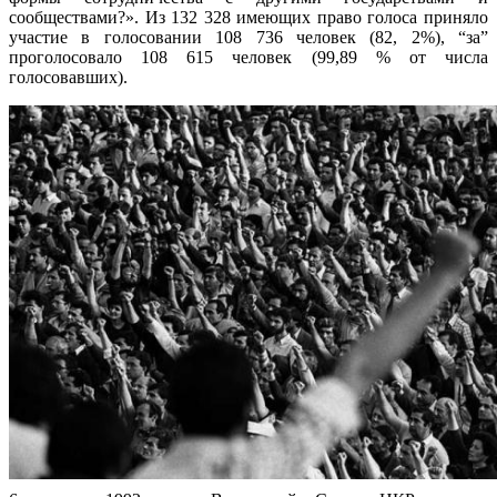
сообществами?». Из 132 328 имеющих право голоса приняло
участие в голосовании 108 736 человек (82, 2%), “за”
проголосовало 108 615 человек (99,89 % от числа
голосовавших).