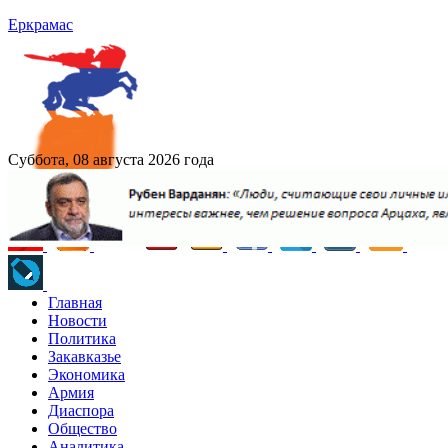
Еркрамас
Суббота, 08 августа 2026 года
Главная
Новости
Политика
Закавказье
Экономика
Армия
Диаспора
Общество
Аналитика