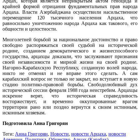
Арцах, которая является неприкрытым актом геноцида и
крайней формой отрицания фундаментальных прав народа
Арцаха. Власти Азербайджана осуществили насильственное
перемещение 120 тысячного населения Арцаха, что
равносильно уничтожению народа Арцаха как такового, его
общности и целостности.
Многолетней борьбой за национальное достоинство и право
свободно распоряжаться своей судьбой на исторической
родине, созданием демократического и жизнеспособного
государства, арцахцы доказали, что заслуживают признания
своей независимости и мирной жизни на своей родине.
Нагорно-Карабахскую Республику, созданную волей народа,
никто не отменял и не вправе этого сделать. А сам
карабахский вопрос не только не закрыт, но вступает в новую
стадию политико-правовой борьбы. Свободолюбивый дух
исторической сессии февраля 1988 года неистребим. Арцахцы
искренне верят, что историческая справедливость
восторжествует, и временно оккупированные врагом
территории рано или поздно вернутся к своим истинным,
исконным хозяевам.
Подготовила Анна Григорян
Теги:
Анна Григорян
,
Новости
,
новости Арцаха
,
новости
Армении
,
Политика
,
Общество
,
Арцах (Карабах)
,