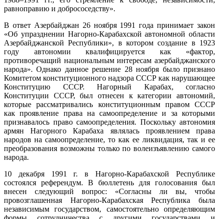
равноправию и добрососедству».
В ответ Азербайджан 26 ноября 1991 года принимает закон
«Об упразднении Нагорно-Карабахской автономной области
Азербайджанской Республики», в котором создание в 1923
году автономии квалифицируется как «фактор,
противоречащий национальным интересам азербайджанского
народа». Однако данное решение 28 ноября было признано
Комитетом конституционного надзора СССР как нарушающее
Конституцию СССР. Нагорный Карабах, согласно
Конституции СССР, был отнесен к категории автономий,
которые рассматривались конституционным правом СССР
как проявление права на самоопределение и за которыми
признавалось право самоопределения. Поскольку автономия
армян Нагорного Карабаха являлась проявлением права
народов на самоопределение, то как ее ликвидация, так и ее
преобразования возможны только по волеизъявлению самого
народа.
10 декабря 1991 г. в Нагорно-Карабахской Республике
состоялся референдум. В бюллетень для голосования был
внесен следующий вопрос: «Согласны ли вы, чтобы
провозглашенная Нагорно-Карабахская Республика была
независимым государством, самостоятельно определяющим
формы сотрудничества с другими государствами и