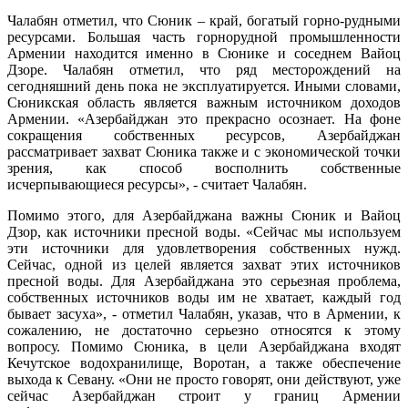
Чалабян отметил, что Сюник – край, богатый горно-рудными
ресурсами. Большая часть горнорудной промышленности
Армении находится именно в Сюнике и соседнем Вайоц
Дзоре. Чалабян отметил, что ряд месторождений на
сегодняшний день пока не эксплуатируется. Иными словами,
Сюникская область является важным источником доходов
Армении. «Азербайджан это прекрасно осознает. На фоне
сокращения собственных ресурсов, Азербайджан
рассматривает захват Сюника также и с экономической точки
зрения, как способ восполнить собственные
исчерпывающиеся ресурсы», - считает Чалабян.
Помимо этого, для Азербайджана важны Сюник и Вайоц
Дзор, как источники пресной воды. «Сейчас мы используем
эти источники для удовлетворения собственных нужд.
Сейчас, одной из целей является захват этих источников
пресной воды. Для Азербайджана это серьезная проблема,
собственных источников воды им не хватает, каждый год
бывает засуха», - отметил Чалабян, указав, что в Армении, к
сожалению, не достаточно серьезно относятся к этому
вопросу. Помимо Сюника, в цели Азербайджана входят
Кечутское водохранилище, Воротан, а также обеспечение
выхода к Севану. «Они не просто говорят, они действуют, уже
сейчас Азербайджан строит у границ Армении