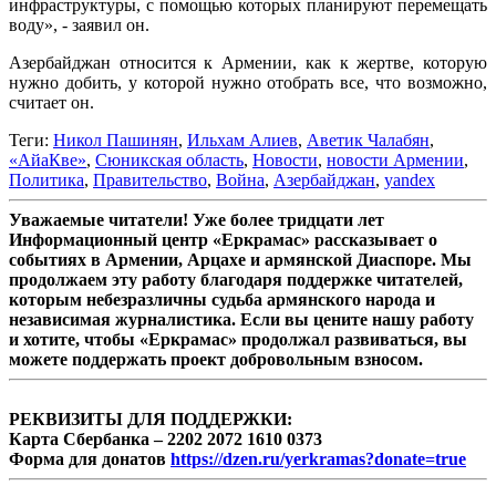
инфраструктуры, с помощью которых планируют перемещать
воду», - заявил он.
Азербайджан относится к Армении, как к жертве, которую
нужно добить, у которой нужно отобрать все, что возможно,
считает он.
Теги:
Никол Пашинян
,
Ильхам Алиев
,
Аветик Чалабян
,
«АйаКве»
,
Сюникская область
,
Новости
,
новости Армении
,
Политика
,
Правительство
,
Война
,
Азербайджан
,
yandex
Уважаемые читатели! Уже более тридцати лет
Информационный центр «Еркрамас» рассказывает о
событиях в Армении, Арцахе и армянской Диаспоре. Мы
продолжаем эту работу благодаря поддержке читателей,
которым небезразличны судьба армянского народа и
независимая журналистика. Если вы цените нашу работу
и хотите, чтобы «Еркрамас» продолжал развиваться, вы
можете поддержать проект добровольным взносом.
РЕКВИЗИТЫ ДЛЯ ПОДДЕРЖКИ:
Карта Сбербанка – 2202 2072 1610 0373
Форма для донатов
https://dzen.ru/yerkramas?donate=true