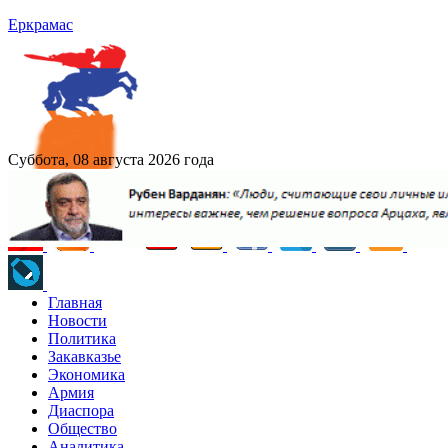
Еркрамас
Суббота, 08 августа 2026 года
Главная
Новости
Политика
Закавказье
Экономика
Армия
Диаспора
Общество
Аналитика