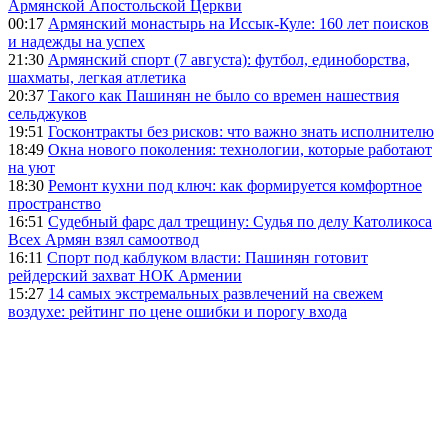
Армянской Апостольской Церкви
00:17
Армянский монастырь на Иссык-Куле: 160 лет поисков
и надежды на успех
21:30
Армянский спорт (7 августа): футбол, единоборства,
шахматы, легкая атлетика
20:37
Такого как Пашинян не было со времен нашествия
сельджуков
19:51
Госконтракты без рисков: что важно знать исполнителю
18:49
Окна нового поколения: технологии, которые работают
на уют
18:30
Ремонт кухни под ключ: как формируется комфортное
пространство
16:51
Судебный фарс дал трещину: Судья по делу Католикоса
Всех Армян взял самоотвод
16:11
Спорт под каблуком власти: Пашинян готовит
рейдерский захват НОК Армении
15:27
14 самых экстремальных развлечений на свежем
воздухе: рейтинг по цене ошибки и порогу входа