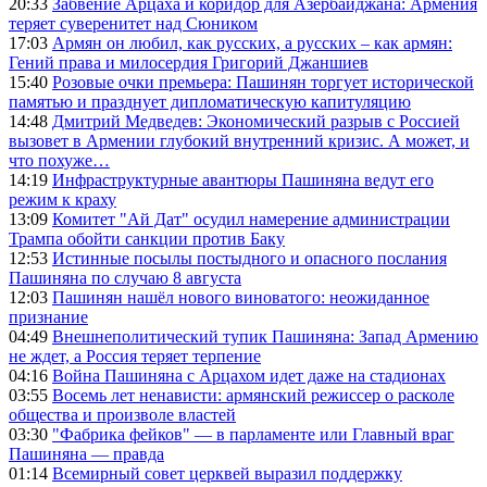
20:33
Забвение Арцаха и коридор для Азербайджана: Армения
теряет суверенитет над Сюником
17:03
Армян он любил, как русских, а русских – как армян:
Гений права и милосердия Григорий Джаншиев
15:40
Розовые очки премьера: Пашинян торгует исторической
памятью и празднует дипломатическую капитуляцию
14:48
Дмитрий Медведев: Экономический разрыв с Россией
вызовет в Армении глубокий внутренний кризис. А может, и
что похуже…
14:19
Инфраструктурные авантюры Пашиняна ведут его
режим к краху
13:09
Комитет "Ай Дат" осудил намерение администрации
Трампа обойти санкции против Баку
12:53
Истинные посылы постыдного и опасного послания
Пашиняна по случаю 8 августа
12:03
Пашинян нашёл нового виноватого: неожиданное
признание
04:49
Внешнеполитический тупик Пашиняна: Запад Армению
не ждет, а Россия теряет терпение
04:16
Война Пашиняна с Арцахом идет даже на стадионах
03:55
Восемь лет ненависти: армянский режиссер о расколе
общества и произволе властей
03:30
"Фабрика фейков" — в парламенте или Главный враг
Пашиняна — правда
01:14
Всемирный совет церквей выразил поддержку