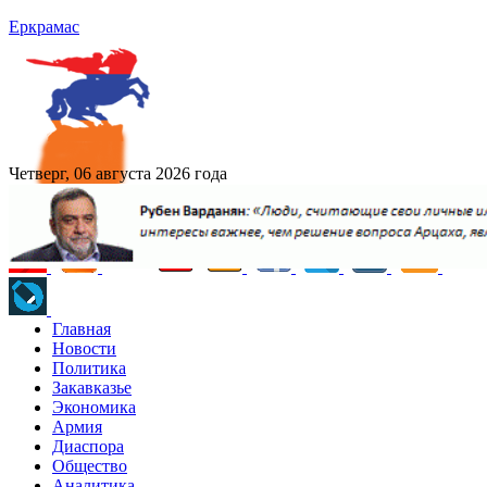
Еркрамас
Четверг, 06 августа 2026 года
Главная
Новости
Политика
Закавказье
Экономика
Армия
Диаспора
Общество
Аналитика