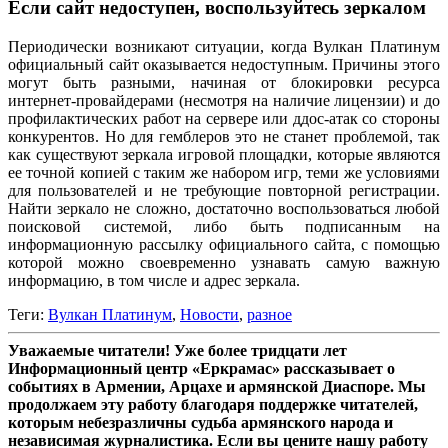
Если сайт недоступен, воспользуйтесь зеркалом
Периодически возникают ситуации, когда Вулкан Платинум
официальный сайт оказывается недоступным. Причины этого
могут быть разными, начиная от блокировки ресурса
интернет-провайдерами (несмотря на наличие лицензии) и до
профилактических работ на сервере или ддос-атак со стороны
конкурентов. Но для гемблеров это не станет проблемой, так
как существуют зеркала игровой площадки, которые являются
ее точной копией с таким же набором игр, теми же условиями
для пользователей и не требующие повторной регистрации.
Найти зеркало не сложно, достаточно воспользоваться любой
поисковой системой, либо быть подписанным на
информационную рассылку официального сайта, с помощью
которой можно своевременно узнавать самую важную
информацию, в том числе и адрес зеркала.
Теги:
Вулкан Платинум
,
Новости
,
разное
Уважаемые читатели! Уже более тридцати лет
Информационный центр «Еркрамас» рассказывает о
событиях в Армении, Арцахе и армянской Диаспоре. Мы
продолжаем эту работу благодаря поддержке читателей,
которым небезразличны судьба армянского народа и
независимая журналистика. Если вы цените нашу работу