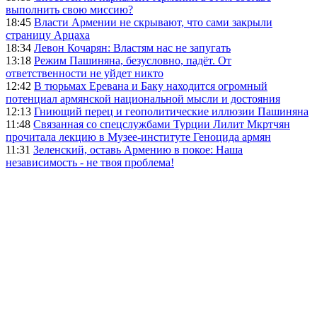
выполнить свою миссию?
18:45
Власти Армении не скрывают, что сами закрыли
страницу Арцаха
18:34
Левон Кочарян: Властям нас не запугать
13:18
Режим Пашиняна, безусловно, падёт. От
ответственности не уйдет никто
12:42
В тюрьмах Еревана и Баку находится огромный
потенциал армянской национальной мысли и достояния
12:13
Гниющий перец и геополитические иллюзии Пашиняна
11:48
Связанная со спецслужбами Турции Лилит Мкртчян
прочитала лекцию в Музее-институте Геноцида армян
11:31
Зеленский, оставь Армению в покое: Наша
независимость - не твоя проблема!