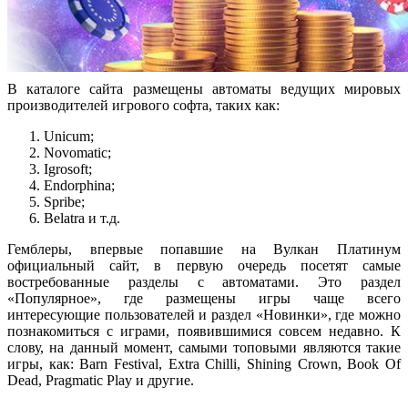
В каталоге сайта размещены автоматы ведущих мировых
производителей игрового софта, таких как:
Unicum;
Novomatic;
Igrosoft;
Endorphina;
Spribe;
Belatra и т.д.
Гемблеры, впервые попавшие на Вулкан Платинум
официальный сайт, в первую очередь посетят самые
востребованные разделы с автоматами. Это раздел
«Популярное», где размещены игры чаще всего
интересующие пользователей и раздел «Новинки», где можно
познакомиться с играми, появившимися совсем недавно. К
слову, на данный момент, самыми топовыми являются такие
игры, как: Barn Festival, Extra Chilli, Shining Crown, Book Of
Dead, Pragmatic Play и другие.