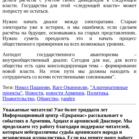
власти. Государства для этой «следующей власти» может
попросту не остаться.
Нужно начать диалог между электоратами. Старые
электораты уже в истории, и мы ошибемся, если сделаем
расчёты на будущее, основываясь на старых представлениях.
Нужно суметь преодолеть это и начать процесс
общественного примирения на всех возможных уровнях.
Антидот государственного авантюризма –
внутриобщественный диалог. Сегодня для нас, для всего
общества есть одна консолидирующая тема – формирование
новой власти. На этом пути мы должны находить и
сотрудничать со всеми естественными союзниками".
Теги:
Никол Пашинян
,
Ваге Ованнисян
,
"Альтернативные
проекты"
,
Новости
,
новости Армении
,
Политика
,
Правительство
,
Общество
,
yandex
Уважаемые читатели! Уже более тридцати лет
Информационный центр «Еркрамас» рассказывает о
событиях в Армении, Арцахе и армянской Диаспоре. Мы
продолжаем эту работу благодаря поддержке читателей,
которым небезразличны судьба армянского народа и
независимая журналистика. Если вы цените нашу работу