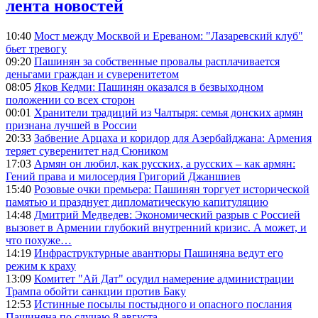
лента новостей
10:40
Мост между Москвой и Ереваном: "Лазаревский клуб"
бьет тревогу
09:20
Пашинян за собственные провалы расплачивается
деньгами граждан и суверенитетом
08:05
Яков Кедми: Пашинян оказался в безвыходном
положении со всех сторон
00:01
Хранители традиций из Чалтыря: семья донских армян
признана лучшей в России
20:33
Забвение Арцаха и коридор для Азербайджана: Армения
теряет суверенитет над Сюником
17:03
Армян он любил, как русских, а русских – как армян:
Гений права и милосердия Григорий Джаншиев
15:40
Розовые очки премьера: Пашинян торгует исторической
памятью и празднует дипломатическую капитуляцию
14:48
Дмитрий Медведев: Экономический разрыв с Россией
вызовет в Армении глубокий внутренний кризис. А может, и
что похуже…
14:19
Инфраструктурные авантюры Пашиняна ведут его
режим к краху
13:09
Комитет "Ай Дат" осудил намерение администрации
Трампа обойти санкции против Баку
12:53
Истинные посылы постыдного и опасного послания
Пашиняна по случаю 8 августа