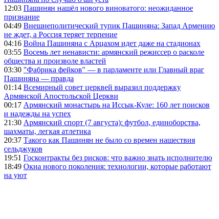
12:03
Пашинян нашёл нового виноватого: неожиданное
признание
04:49
Внешнеполитический тупик Пашиняна: Запад Армению
не ждет, а Россия теряет терпение
04:16
Война Пашиняна с Арцахом идет даже на стадионах
03:55
Восемь лет ненависти: армянский режиссер о расколе
общества и произволе властей
03:30
"Фабрика фейков" — в парламенте или Главный враг
Пашиняна — правда
01:14
Всемирный совет церквей выразил поддержку
Армянской Апостольской Церкви
00:17
Армянский монастырь на Иссык-Куле: 160 лет поисков
и надежды на успех
21:30
Армянский спорт (7 августа): футбол, единоборства,
шахматы, легкая атлетика
20:37
Такого как Пашинян не было со времен нашествия
сельджуков
19:51
Госконтракты без рисков: что важно знать исполнителю
18:49
Окна нового поколения: технологии, которые работают
на уют