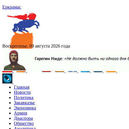
Еркрамас
Воскресенье, 09 августа 2026 года
Главная
Новости
Политика
Закавказье
Экономика
Армия
Диаспора
Общество
Аналитика