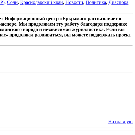
Р)
,
Сочи
,
Краснодарский край
,
Новости
,
Политика
,
Диаспора
,
лет Информационный центр «Еркрамас» рассказывает о
иаспоре. Мы продолжаем эту работу благодаря поддержке
рмянского народа и независимая журналистика. Если вы
мас» продолжал развиваться, вы можете поддержать проект
На главную