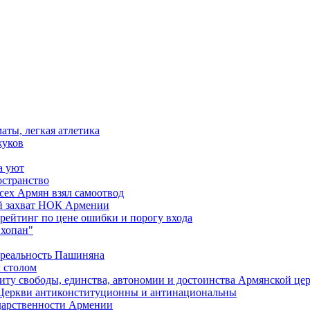
аты, легкая атлетика
жуков
а уют
остранство
сех Армян взял самоотвод
ий захват НОК Армении
 рейтинг по цене ошибки и порогу входа
"хопан"
 реальность Пашиняна
 столом
иту свободы, единства, автономии и достоинства Армянской це
Церкви антиконституционны и антинациональны
ударственности Армении