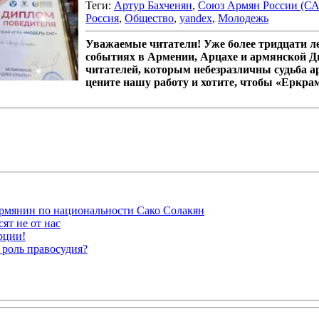
Теги:
Артур Бахченян
,
Союз Армян России (СА
Россия
,
Общество
,
yandex
,
Молодежь
Уважаемые читатели! Уже более тридцати 
событиях в Армении, Арцахе и армянской Д
читателей, которым небезразличны судьба а
цените нашу работу и хотите, чтобы «Еркра
рмянин по национальности Сако Солакян
ят не от нас
рции!
 роль правосудия?