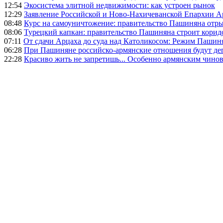
12:54
Экосистема элитной недвижимости: как устроен рынок
12:29
Заявление Российской и Ново-Нахичеванской Епархии 
08:48
Курс на самоуничтожение: правительство Пашиняна отр
08:06
Турецкий капкан: правительство Пашиняна строит корид
07:11
От сдачи Арцаха до суда над Католикосом: Режим Пашин
06:28
При Пашиняне российско-армянские отношения будут де
22:28
Красиво жить не запретишь... Особенно армянским чино