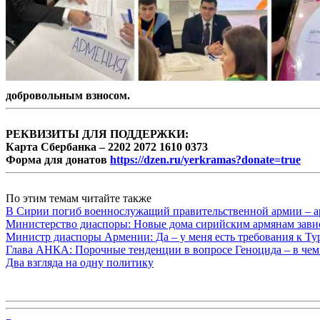
добровольным взносом.
РЕКВИЗИТЫ ДЛЯ ПОДДЕРЖКИ:
Карта Сбербанка – 2202 2072 1610 0373
Форма для донатов
https://dzen.ru/yerkramas?donate=true
По этим темам читайте также
В Сирии погиб военнослужащий правительственной армии – а
Министерство диаспоры: Новые дома сирийским армянам завис
Министр диаспоры Армении: Да – у меня есть требования к Ту
Глава АНКА: Порочные тенденции в вопросе Геноцида – в чем
Два взгляда на одну политику