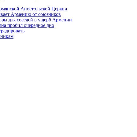
Армянской Апостольской Церкви
ывает Армению от союзников
оры для соседей в ущерб Армении
яна пробил очередное дно
градировать
вникам