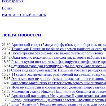
Регистрация
Войти
РАСШИРЕННЫЙ ПОИСК
лента новостей
21:30
Армянский спорт (7 августа): футбол, единоборства, шахм
20:37
Такого как Пашинян не было со времен нашествия сельд
19:51
Госконтракты без рисков: что важно знать исполнителю
18:49
Окна нового поколения: технологии, которые работают н
18:30
Ремонт кухни под ключ: как формируется комфортное пр
16:51
Судебный фарс дал трещину: Судья по делу Католикоса В
16:11
Спорт под каблуком власти: Пашинян готовит рейдерск
15:27
14 самых экстремальных развлечений на свежем воздухе:
15:15
Эта земля вам не дорога, Армения для вас — всего лишь 
14:49
Заявление Матвиенко является очень серьезным сигналом
14:29
Исчезнувший сын и собаки вместо дочерей: Виртуальная
13:59
Маленькая ставка Никола Пашиняна за большим игровым
13:43
Армянский патриархат Иерусалима: Нужно встать на защ
13:35
Бюро Дашнакцутюн: Действия властей Армении против 
13:24
Блок "Армения": Россия не представляет угрозы для гос