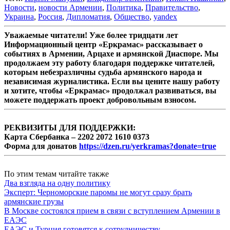
Новости
,
новости Армении
,
Политика
,
Правительство
,
Украина
,
Россия
,
Дипломатия
,
Общество
,
yandex
Уважаемые читатели! Уже более тридцати лет
Информационный центр «Еркрамас» рассказывает о
событиях в Армении, Арцахе и армянской Диаспоре. Мы
продолжаем эту работу благодаря поддержке читателей,
которым небезразличны судьба армянского народа и
независимая журналистика. Если вы цените нашу работу
и хотите, чтобы «Еркрамас» продолжал развиваться, вы
можете поддержать проект добровольным взносом.
РЕКВИЗИТЫ ДЛЯ ПОДДЕРЖКИ:
Карта Сбербанка – 2202 2072 1610 0373
Форма для донатов
https://dzen.ru/yerkramas?donate=true
По этим темам читайте также
Два взгляда на одну политику
Эксперт: Черноморские паромы не могут сразу брать
армянские грузы
В Москве состоялся прием в связи с вступлением Армении в
ЕАЭС
ЕАЭС и Турция готовятся к сотрудничеству