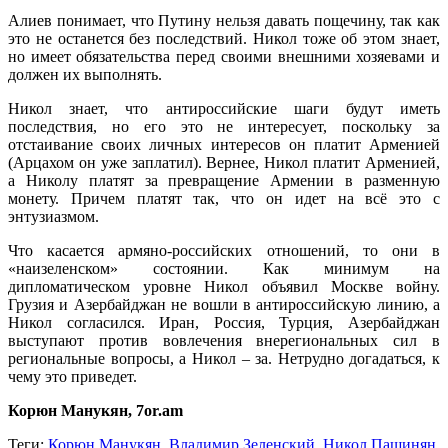
Алиев понимает, что Путину нельзя давать пощечину, так как
это не останется без последствий. Никол тоже об этом знает,
но имеет обязательства перед своими внешними хозяевами и
должен их выполнять.
Никол знает, что антироссийские шаги будут иметь
последствия, но его это не интересует, поскольку за
отстаивание своих личных интересов он платит Арменией
(Арцахом он уже заплатил). Вернее, Никол платит Арменией,
а Николу платят за превращение Армении в разменную
монету. Причем платят так, что он идет на всё это с
энтузиазмом.
Что касается армяно-российских отношений, то они в
«наизеленском» состоянии. Как минимум на
дипломатическом уровне Никол объявил Москве войну.
Грузия и Азербайджан не вошли в антироссийскую линию, а
Никол согласился. Иран, Россия, Турция, Азербайджан
выступают против вовлечения внерегиональных сил в
региональные вопросы, а Никол – за. Нетрудно догадаться, к
чему это приведет.
Корюн Манукян, 7or.am
Теги:
Корюн Манукян
,
Владимир Зеленский
,
Никол Пашинян
,