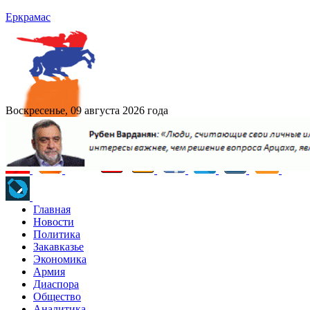
Еркрамас
Воскресенье, 09 августа 2026 года
Главная
Новости
Политика
Закавказье
Экономика
Армия
Диаспора
Общество
Аналитика