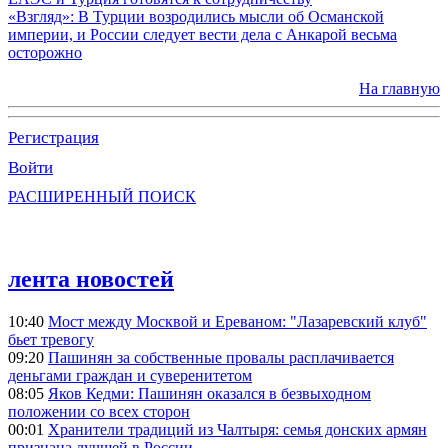
«Взгляд»: В Турции возродились мысли об Османской
империи, и России следует вести дела с Анкарой весьма
осторожно
На главную
Регистрация
Войти
РАСШИРЕННЫЙ ПОИСК
лента новостей
10:40
Мост между Москвой и Ереваном: "Лазаревский клуб"
бьет тревогу
09:20
Пашинян за собственные провалы расплачивается
деньгами граждан и суверенитетом
08:05
Яков Кедми: Пашинян оказался в безвыходном
положении со всех сторон
00:01
Хранители традиций из Чалтыря: семья донских армян
признана лучшей в России