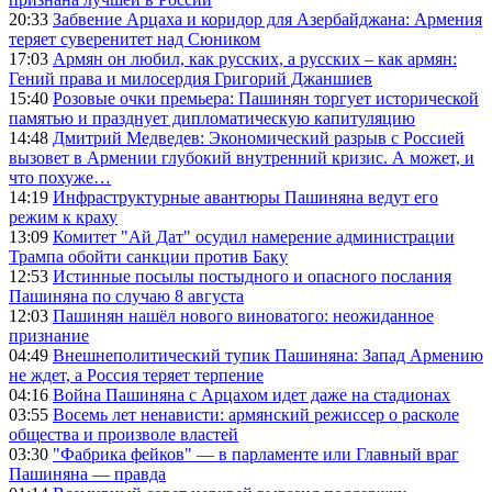
20:33
Забвение Арцаха и коридор для Азербайджана: Армения
теряет суверенитет над Сюником
17:03
Армян он любил, как русских, а русских – как армян:
Гений права и милосердия Григорий Джаншиев
15:40
Розовые очки премьера: Пашинян торгует исторической
памятью и празднует дипломатическую капитуляцию
14:48
Дмитрий Медведев: Экономический разрыв с Россией
вызовет в Армении глубокий внутренний кризис. А может, и
что похуже…
14:19
Инфраструктурные авантюры Пашиняна ведут его
режим к краху
13:09
Комитет "Ай Дат" осудил намерение администрации
Трампа обойти санкции против Баку
12:53
Истинные посылы постыдного и опасного послания
Пашиняна по случаю 8 августа
12:03
Пашинян нашёл нового виноватого: неожиданное
признание
04:49
Внешнеполитический тупик Пашиняна: Запад Армению
не ждет, а Россия теряет терпение
04:16
Война Пашиняна с Арцахом идет даже на стадионах
03:55
Восемь лет ненависти: армянский режиссер о расколе
общества и произволе властей
03:30
"Фабрика фейков" — в парламенте или Главный враг
Пашиняна — правда