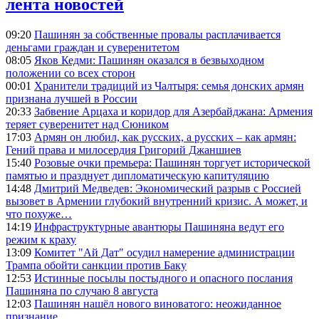
лента новостей
09:20
Пашинян за собственные провалы расплачивается
деньгами граждан и суверенитетом
08:05
Яков Кедми: Пашинян оказался в безвыходном
положении со всех сторон
00:01
Хранители традиций из Чалтыря: семья донских армян
признана лучшей в России
20:33
Забвение Арцаха и коридор для Азербайджана: Армения
теряет суверенитет над Сюником
17:03
Армян он любил, как русских, а русских – как армян:
Гений права и милосердия Григорий Джаншиев
15:40
Розовые очки премьера: Пашинян торгует исторической
памятью и празднует дипломатическую капитуляцию
14:48
Дмитрий Медведев: Экономический разрыв с Россией
вызовет в Армении глубокий внутренний кризис. А может, и
что похуже…
14:19
Инфраструктурные авантюры Пашиняна ведут его
режим к краху
13:09
Комитет "Ай Дат" осудил намерение администрации
Трампа обойти санкции против Баку
12:53
Истинные посылы постыдного и опасного послания
Пашиняна по случаю 8 августа
12:03
Пашинян нашёл нового виноватого: неожиданное
признание