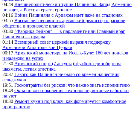
04:49
Внешнеполитический тупик Пашиняна: Запад Армению
не ждет, а Россия теряет терпение
04:16
Война Пашиняна с Арцахом идет даже на стадионах
03:55
Восемь лет ненависти: армянский режиссер о расколе
общества и произволе властей
03:30
"Фабрика фейков" — в парламенте или Главный враг
Пашиняна — правда
01:14
Всемирный совет церквей выразил поддержку
Армянской Апостольской Церкви
00:17
Армянский монастырь на Иссык-Куле: 160 лет поисков
и надежды на успех
21:30
Армянский спорт (7 августа): футбол, единоборства,
шахматы, легкая атлетика
20:37
Такого как Пашинян не было со времен нашествия
сельджуков
19:51
Госконтракты без рисков: что важно знать исполнителю
18:49
Окна нового поколения: технологии, которые работают
на уют
18:30
Ремонт кухни под ключ: как формируется комфортное
пространство