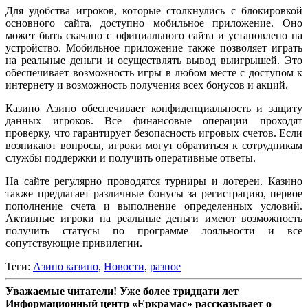
Для удобства игроков, которые столкнулись с блокировкой
основного сайта, доступно мобильное приложение. Оно
может быть скачано с официального сайта и установлено на
устройство. Мобильное приложение также позволяет играть
на реальные деньги и осуществлять вывод выигрышей. Это
обеспечивает возможность игры в любом месте с доступом к
интернету и возможность получения всех бонусов и акций.
Казино Азино обеспечивает конфиденциальность и защиту
данных игроков. Все финансовые операции проходят
проверку, что гарантирует безопасность игровых счетов. Если
возникают вопросы, игроки могут обратиться к сотрудникам
службы поддержки и получить оперативные ответы.
На сайте регулярно проводятся турниры и лотереи. Казино
также предлагает различные бонусы за регистрацию, первое
пополнение счета и выполнение определенных условий.
Активные игроки на реальные деньги имеют возможность
получить статусы по программе лояльности и все
сопутствующие привилегии.
Теги:
Азино казино
,
Новости
,
разное
Уважаемые читатели! Уже более тридцати лет
Информационный центр «Еркрамас» рассказывает о