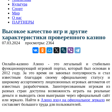
Культура
Спорт
Мир
О нас
ПАРТНЕРЫ
Высокое качество игр и другие
характеристики проверенного казино
07.03.2024
просмотры: 2364
Онлайн-казино Азино - это легальный и стабильно
функционирующий игровой портал, который был основан в
2012 году. За это время он завоевал популярность и стал
известным благодаря своему официальному статусу и
широкому ассортименту лицензионных игровых автоматов от
известных разработчиков. Заинтересованным игрокам из
разных стран доступна возможность играть на реальные
деньги и выводить свои выигрыши через официальный сайт
или зеркало. Найти в
Азино вход на официальное зеркало
не
составляет большого труда для пользователей.