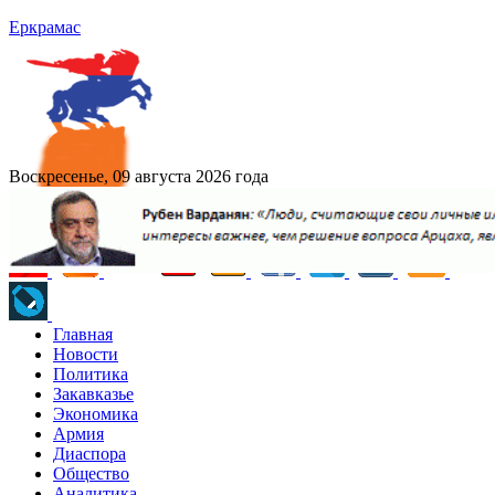
Еркрамас
Воскресенье, 09 августа 2026 года
Главная
Новости
Политика
Закавказье
Экономика
Армия
Диаспора
Общество
Аналитика