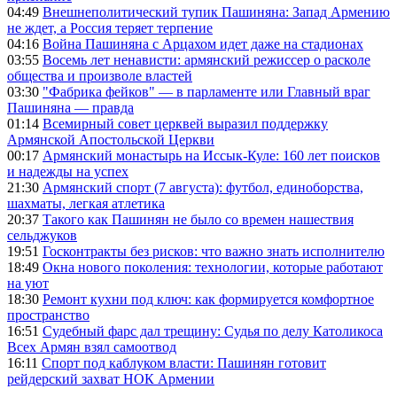
04:49
Внешнеполитический тупик Пашиняна: Запад Армению
не ждет, а Россия теряет терпение
04:16
Война Пашиняна с Арцахом идет даже на стадионах
03:55
Восемь лет ненависти: армянский режиссер о расколе
общества и произволе властей
03:30
"Фабрика фейков" — в парламенте или Главный враг
Пашиняна — правда
01:14
Всемирный совет церквей выразил поддержку
Армянской Апостольской Церкви
00:17
Армянский монастырь на Иссык-Куле: 160 лет поисков
и надежды на успех
21:30
Армянский спорт (7 августа): футбол, единоборства,
шахматы, легкая атлетика
20:37
Такого как Пашинян не было со времен нашествия
сельджуков
19:51
Госконтракты без рисков: что важно знать исполнителю
18:49
Окна нового поколения: технологии, которые работают
на уют
18:30
Ремонт кухни под ключ: как формируется комфортное
пространство
16:51
Судебный фарс дал трещину: Судья по делу Католикоса
Всех Армян взял самоотвод
16:11
Спорт под каблуком власти: Пашинян готовит
рейдерский захват НОК Армении