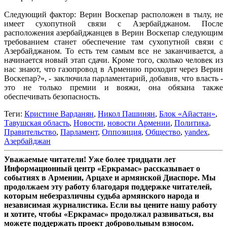
Следующий фактор: Верин Воскепар расположен в тылу, не
имеет сухопутной связи с Азербайджаном. После
расположения азербайджанцев в Верин Воскепар следующим
требованием станет обеспечение там сухопутной связи с
Азербайджаном. То есть тем самым все не заканчивается, а
начинается новый этап сдачи. Кроме того, сколько человек из
нас знают, что газопровод в Армению проходит через Верин
Воскепар?», - заключила парламентарий, добавив, что власть -
это не только премии и вояжи, она обязана также
обеспечивать безопасность.
Теги:
Кристине Варданян
,
Никол Пашинян
,
Блок «Айастан»
,
Тавушская область
,
Новости
,
новости Армении
,
Политика
,
Правительство
,
Парламент
,
Оппозиция
,
Общество
,
yandex
,
Азербайджан
Уважаемые читатели! Уже более тридцати лет
Информационный центр «Еркрамас» рассказывает о
событиях в Армении, Арцахе и армянской Диаспоре. Мы
продолжаем эту работу благодаря поддержке читателей,
которым небезразличны судьба армянского народа и
независимая журналистика. Если вы цените нашу работу
и хотите, чтобы «Еркрамас» продолжал развиваться, вы
можете поддержать проект добровольным взносом.