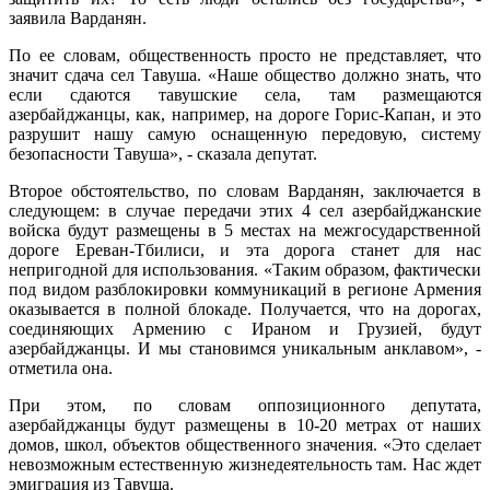
заявила Варданян.
По ее словам, общественность просто не представляет, что
значит сдача сел Тавуша. «Наше общество должно знать, что
если сдаются тавушские села, там размещаются
азербайджанцы, как, например, на дороге Горис-Капан, и это
разрушит нашу самую оснащенную передовую, систему
безопасности Тавуша», - сказала депутат.
Второе обстоятельство, по словам Варданян, заключается в
следующем: в случае передачи этих 4 сел азербайджанские
войска будут размещены в 5 местах на межгосударственной
дороге Ереван-Тбилиси, и эта дорога станет для нас
непригодной для использования. «Таким образом, фактически
под видом разблокировки коммуникаций в регионе Армения
оказывается в полной блокаде. Получается, что на дорогах,
соединяющих Армению с Ираном и Грузией, будут
азербайджанцы. И мы становимся уникальным анклавом», -
отметила она.
При этом, по словам оппозиционного депутата,
азербайджанцы будут размещены в 10-20 метрах от наших
домов, школ, объектов общественного значения. «Это сделает
невозможным естественную жизнедеятельность там. Нас ждет
эмиграция из Тавуша.