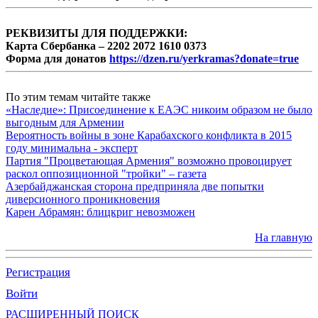
РЕКВИЗИТЫ ДЛЯ ПОДДЕРЖКИ:
Карта Сбербанка – 2202 2072 1610 0373
Форма для донатов
https://dzen.ru/yerkramas?donate=true
По этим темам читайте также
«Наследие»: Присоединение к ЕАЭС никоим образом не было
выгодным для Армении
Вероятность войны в зоне Карабахского конфликта в 2015
году минимальна - эксперт
Партия "Процветающая Армения" возможно провоцирует
раскол оппозиционной "тройки" – газета
Азербайджанская сторона предприняла две попытки
диверсионного проникновения
Карен Абрамян: блицкриг невозможен
На главную
Регистрация
Войти
РАСШИРЕННЫЙ ПОИСК