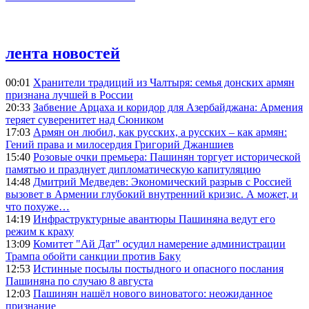
лента новостей
00:01
Хранители традиций из Чалтыря: семья донских армян
признана лучшей в России
20:33
Забвение Арцаха и коридор для Азербайджана: Армения
теряет суверенитет над Сюником
17:03
Армян он любил, как русских, а русских – как армян:
Гений права и милосердия Григорий Джаншиев
15:40
Розовые очки премьера: Пашинян торгует исторической
памятью и празднует дипломатическую капитуляцию
14:48
Дмитрий Медведев: Экономический разрыв с Россией
вызовет в Армении глубокий внутренний кризис. А может, и
что похуже…
14:19
Инфраструктурные авантюры Пашиняна ведут его
режим к краху
13:09
Комитет "Ай Дат" осудил намерение администрации
Трампа обойти санкции против Баку
12:53
Истинные посылы постыдного и опасного послания
Пашиняна по случаю 8 августа
12:03
Пашинян нашёл нового виноватого: неожиданное
признание