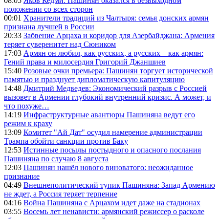
08:05
Яков Кедми: Пашинян оказался в безвыходном
положении со всех сторон
00:01
Хранители традиций из Чалтыря: семья донских армян
признана лучшей в России
20:33
Забвение Арцаха и коридор для Азербайджана: Армения
теряет суверенитет над Сюником
17:03
Армян он любил, как русских, а русских – как армян:
Гений права и милосердия Григорий Джаншиев
15:40
Розовые очки премьера: Пашинян торгует исторической
памятью и празднует дипломатическую капитуляцию
14:48
Дмитрий Медведев: Экономический разрыв с Россией
вызовет в Армении глубокий внутренний кризис. А может, и
что похуже…
14:19
Инфраструктурные авантюры Пашиняна ведут его
режим к краху
13:09
Комитет "Ай Дат" осудил намерение администрации
Трампа обойти санкции против Баку
12:53
Истинные посылы постыдного и опасного послания
Пашиняна по случаю 8 августа
12:03
Пашинян нашёл нового виноватого: неожиданное
признание
04:49
Внешнеполитический тупик Пашиняна: Запад Армению
не ждет, а Россия теряет терпение
04:16
Война Пашиняна с Арцахом идет даже на стадионах
03:55
Восемь лет ненависти: армянский режиссер о расколе