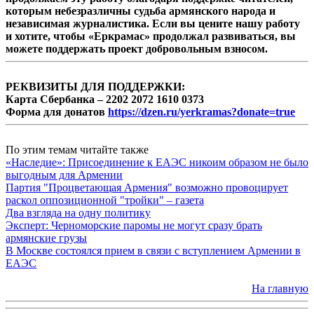
которым небезразличны судьба армянского народа и
независимая журналистика. Если вы цените нашу работу
и хотите, чтобы «Еркрамас» продолжал развиваться, вы
можете поддержать проект добровольным взносом.
РЕКВИЗИТЫ ДЛЯ ПОДДЕРЖКИ:
Карта Сбербанка – 2202 2072 1610 0373
Форма для донатов
https://dzen.ru/yerkramas?donate=true
По этим темам читайте также
«Наследие»: Присоединение к ЕАЭС никоим образом не было
выгодным для Армении
Партия "Процветающая Армения" возможно провоцирует
раскол оппозиционной "тройки" – газета
Два взгляда на одну политику
Эксперт: Черноморские паромы не могут сразу брать
армянские грузы
В Москве состоялся прием в связи с вступлением Армении в
ЕАЭС
На главную