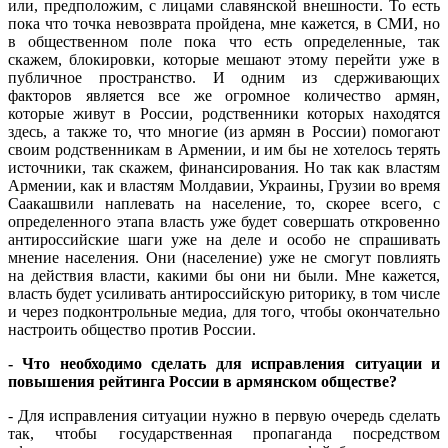
или, предположим, с лицами славянской внешности. То есть
пока что точка невозврата пройдена, мне кажется, в СМИ, но
в общественном поле пока что есть определенные, так
скажем, блокировки, которые мешают этому перейти уже в
публичное пространство. И одним из сдерживающих
факторов является все же огромное количество армян,
которые живут в России, родственники которых находятся
здесь, а также то, что многие (из армян в России) помогают
своим родственникам в Армении, и им бы не хотелось терять
источники, так скажем, финансирования. Но так как властям
Армении, как и властям Молдавии, Украины, Грузии во время
Саакашвили наплевать на население, то, скорее всего, с
определенного этапа власть уже будет совершать откровенно
антироссийские шаги уже на деле и особо не спрашивать
мнение населения. Они (население) уже не смогут повлиять
на действия власти, какими бы они ни были. Мне кажется,
власть будет усиливать антироссийскую риторику, в том числе
и через подконтрольные медиа, для того, чтобы окончательно
настроить общество против России.
- Что необходимо сделать для исправления ситуации и
повышения рейтинга России в армянском обществе?
- Для исправления ситуации нужно в первую очередь сделать
так, чтобы государственная пропаганда посредством