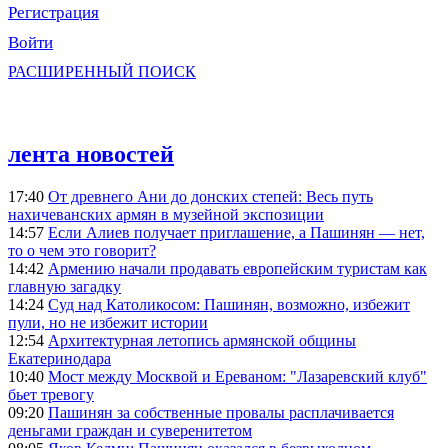
Регистрация
Войти
РАСШИРЕННЫЙ ПОИСК
лента новостей
17:40
От древнего Ани до донских степей: Весь путь
нахичеванских армян в музейной экспозиции
14:57
Если Алиев получает приглашение, а Пашинян — нет,
то о чем это говорит?
14:42
Армению начали продавать европейским туристам как
главную загадку
14:24
Суд над Католикосом: Пашинян, возможно, избежит
пули, но не избежит истории
12:54
Архитектурная летопись армянской общины
Екатеринодара
10:40
Мост между Москвой и Ереваном: "Лазаревский клуб"
бьет тревогу
09:20
Пашинян за собственные провалы расплачивается
деньгами граждан и суверенитетом