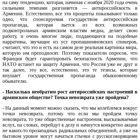
на саму тенденцию, которая, начиная с ноября 2020 года очень
сильными темпами разгоняется — антироссийскость в
Армении. Естественно, все эти проценты показывают только
одно, что спонсируемая государством антироссийская
пропаганда, которая льется из всех возможных
подконтрольных армянским властям медиа, делает свою
работу, и очень многие люди, поддающиеся на подобные
нарративы, звучащие из уст пропашиняновских спикеров,
считают, что это и есть на самом деле реальная картинка мира,
которую им преподносят. Поэтому показатели опросов, что
Франция будет гарантировать безопасность Армении, что
НАТО встанет на защиту Армении, что Россия уже не друг и
так далее, это все, естественно, это те тезисы, которые
внушает государственная пропаганда обыкновенному
обывателю.
- Насколько необратим рост антироссийских настроений в
армянском обществе? Точка невозврата уже пройдена?
- На данный момент можно сказать, что мы колеблемся вокруг
точки невозврата, потому что если мы пройдем точку
невозврата, то уже общественные настроения, высказываемые
вслух, на словах, перейдут к делу и начнутся конкретно акции
не каких-то прозападных радикальных объединений, а уже на
бытовом уровне могут начаться стычки с русскоговорящими