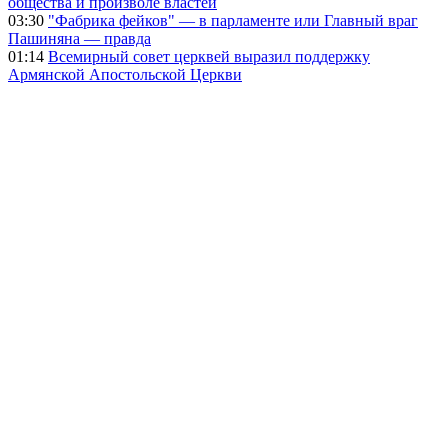
общества и произволе властей
03:30
"Фабрика фейков" — в парламенте или Главный враг
Пашиняна — правда
01:14
Всемирный совет церквей выразил поддержку
Армянской Апостольской Церкви