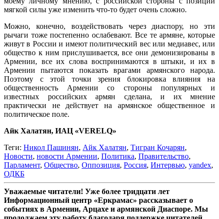
моему личному мнению, с российской стороны с позиции
мягкой силы уже изменить что-то будет очень сложно.
Можно, конечно, воздействовать через диаспору, но эти
рычаги тоже постепенно ослабевают. Все те армяне, которые
живут в России и имеют политический вес или медиавес, или
общество к ним прислушивается, все они демонизированы в
Армении, все их слова воспринимаются в штыки, и их в
Армении пытаются показать врагами армянского народа.
Поэтому с этой точки зрения блокировка влияния на
общественность Армении со стороны популярных и
известных российских армян сделана, и их мнение
практически не действует на армянское общественное и
политическое поле.
Айк Халатян, ИАЦ «VERELQ»
Теги:
Никол Пашинян
,
Айк Халатян
,
Тигран Кочарян
,
Новости
,
новости Армении
,
Политика
,
Правительство
,
Парламент
,
Общество
,
Оппозиция
,
Россия
,
Интервью
,
yandex
,
ОДКБ
Уважаемые читатели! Уже более тридцати лет
Информационный центр «Еркрамас» рассказывает о
событиях в Армении, Арцахе и армянской Диаспоре. Мы
продолжаем эту работу благодаря поддержке читателей,