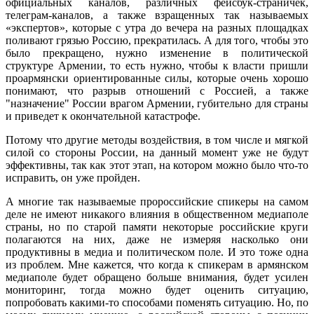
официальных каналов, различных фейсбук-страничек,
телеграм-каналов, а также взращенных так называемых
«экспертов», которые с утра до вечера на разных площадках
поливают грязью Россию, прекратилась. А для того, чтобы это
было прекращено, нужно изменение в политической
структуре Армении, то есть нужно, чтобы к власти пришли
проармянски ориентированные силы, которые очень хорошо
понимают, что разрыв отношений с Россией, а также
"назначение" России врагом Армении, губительно для страны
и приведет к окончательной катастрофе.
Потому что другие методы воздействия, в том числе и мягкой
силой со стороны России, на данный момент уже не будут
эффективны, так как этот этап, на котором можно было что-то
исправить, он уже пройден.
А многие так называемые пророссийские спикеры на самом
деле не имеют никакого влияния в общественном медиаполе
страны, но по старой памяти некоторые российские круги
полагаются на них, даже не измеряя насколько они
продуктивны в медиа и политическом поле. И это тоже одна
из проблем. Мне кажется, что когда к спикерам в армянском
медиаполе будет обращено больше внимания, будет усилен
мониторинг, тогда можно будет оценить ситуацию,
попробовать какими-то способами поменять ситуацию. Но, по