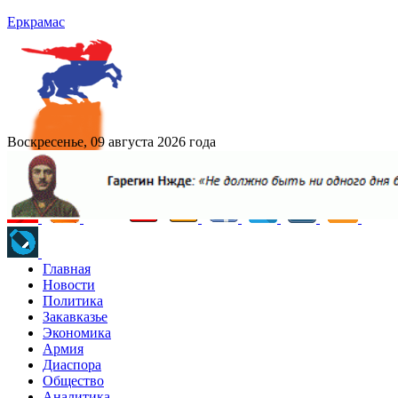
Еркрамас
Воскресенье, 09 августа 2026 года
Главная
Новости
Политика
Закавказье
Экономика
Армия
Диаспора
Общество
Аналитика