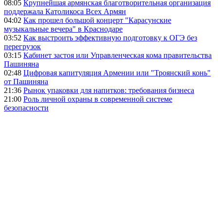
08:05
Крупнейшая армянская благотворительная организация
поддержала Католикоса Всех Армян
04:02
Как прошел большой концерт "Карасунские
музыкальные вечера" в Краснодаре
03:52
Как выстроить эффективную подготовку к ОГЭ без
перегрузок
03:15
Кабинет застоя или Управленческая кома правительства
Пашиняна
02:48
Цифровая капитуляция Армении или "Троянский конь"
от Пашиняна
21:36
Рынок упаковки для напитков: требования бизнеса
21:00
Роль личной охраны в современной системе
безопасности