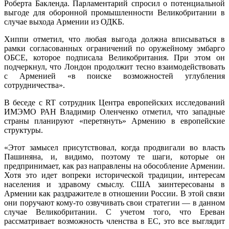
Роберта Бакленда. Парламентарий спросил о потенциальной
выгоде для оборонной промышленности Великобритании в
случае выхода Армении из ОДКБ.
Хиппи отметил, что любая выгода должна вписываться в
рамки согласованных ограничений по оружейному эмбарго
ОБСЕ, которое подписала Великобритания. При этом он
подчеркнул, что Лондон продолжит тесно взаимодействовать
с Арменией «в поиске возможностей углубления
сотрудничества».
В беседе с RT сотрудник Центра европейских исследований
ИМЭМО РАН Владимир Оленченко отметил, что западные
страны планируют «перетянуть» Армению в европейские
структуры.
«Этот замысел присутствовал, когда продвигали во власть
Пашиняна, и, видимо, поэтому те шаги, которые он
предпринимает, как раз направлены на обособление Армении.
Хотя это идет вопреки исторической традиции, интересам
населения и здравому смыслу. США заинтересованы в
Армении как раздражителе в отношении России. В этой связи
они поручают кому-то озвучивать свои стратегии — в данном
случае Великобритании. С учетом того, что Ереван
рассматривает возможность членства в ЕС, это все выглядит