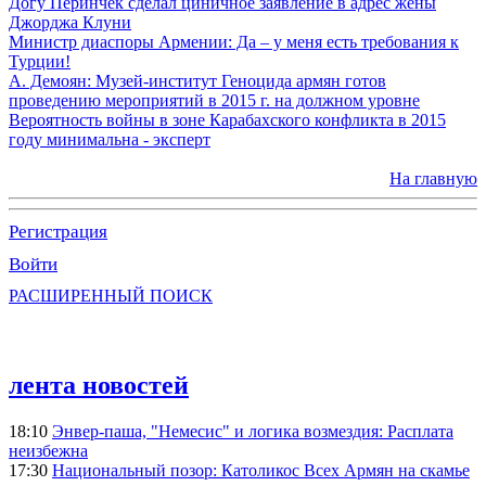
Догу Перинчек сделал циничное заявление в адрес жены
Джорджа Клуни
Министр диаспоры Армении: Да – у меня есть требования к
Турции!
А. Демоян: Музей-институт Геноцида армян готов
проведению мероприятий в 2015 г. на должном уровне
Вероятность войны в зоне Карабахского конфликта в 2015
году минимальна - эксперт
На главную
Регистрация
Войти
РАСШИРЕННЫЙ ПОИСК
лента новостей
18:10
Энвер-паша, "Немесис" и логика возмездия: Расплата
неизбежна
17:30
Национальный позор: Католикос Всех Армян на скамье