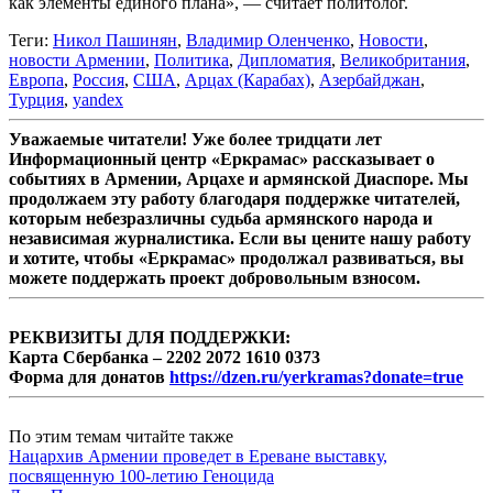
как элементы единого плана», — считает политолог.
Теги:
Никол Пашинян
,
Владимир Оленченко
,
Новости
,
новости Армении
,
Политика
,
Дипломатия
,
Великобритания
,
Европа
,
Россия
,
США
,
Арцах (Карабах)
,
Азербайджан
,
Турция
,
yandex
Уважаемые читатели! Уже более тридцати лет
Информационный центр «Еркрамас» рассказывает о
событиях в Армении, Арцахе и армянской Диаспоре. Мы
продолжаем эту работу благодаря поддержке читателей,
которым небезразличны судьба армянского народа и
независимая журналистика. Если вы цените нашу работу
и хотите, чтобы «Еркрамас» продолжал развиваться, вы
можете поддержать проект добровольным взносом.
РЕКВИЗИТЫ ДЛЯ ПОДДЕРЖКИ:
Карта Сбербанка – 2202 2072 1610 0373
Форма для донатов
https://dzen.ru/yerkramas?donate=true
По этим темам читайте также
Нацархив Армении проведет в Ереване выставку,
посвященную 100-летию Геноцида