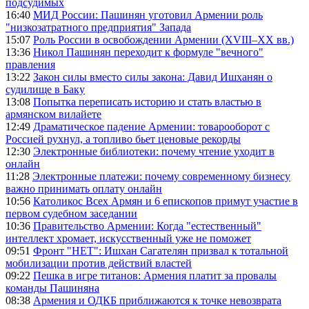
подсудимых
16:40
МИД России: Пашинян уготовил Армении роль
"низкозатратного предприятия" Запада
15:07
Роль России в освобождении Армении (XVIII–XX вв.)
13:36
Никол Пашинян переходит к формуле "вечного"
правления
13:22
Закон силы вместо силы закона: Давид Ишханян о
судилище в Баку
13:08
Попытка переписать историю и стать властью в
армянском вилайете
12:49
Драматическое падение Армении: товарооборот с
Россией рухнул, а топливо бьет ценовые рекорды
12:30
Электронные библиотеки: почему чтение уходит в
онлайн
11:28
Электронные платежи: почему современному бизнесу
важно принимать оплату онлайн
10:56
Католикос Всех Армян и 6 епископов примут участие в
первом судебном заседании
10:36
Правительство Армении: Когда "естественный"
интеллект хромает, искусственный уже не поможет
09:51
Фронт "НЕТ": Ишхан Сагателян призвал к тотальной
мобилизации против действий властей
09:22
Пешка в игре титанов: Армения платит за провалы
команды Пашиняна
08:38
Армения и ОДКБ приближаются к точке невозврата