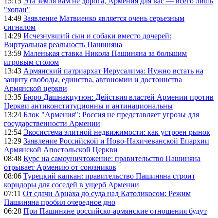
15:15
Эта земля вам не дорога, Армения для вас — всего лишь
"хопан"
14:49
Заявление Матвиенко является очень серьезным
сигналом
14:29
Исчезнувший сын и собаки вместо дочерей:
Виртуальная реальность Пашиняна
13:59
Маленькая ставка Никола Пашиняна за большим
игровым столом
13:43
Армянский патриархат Иерусалима: Нужно встать на
защиту свободы, единства, автономии и достоинства
Армянской церкви
13:35
Бюро Дашнакцутюн: Действия властей Армении против
Церкви антиконституционны и антинациональны
13:24
Блок "Армения": Россия не представляет угрозы для
государственности Армении
12:54
Экосистема элитной недвижимости: как устроен рынок
12:29
Заявление Российской и Ново-Нахичеванской Епархии
Армянской Апостольской Церкви
08:48
Курс на самоуничтожение: правительство Пашиняна
отрывает Армению от союзников
08:06
Турецкий капкан: правительство Пашиняна строит
коридоры для соседей в ущерб Армении
07:11
От сдачи Арцаха до суда над Католикосом: Режим
Пашиняна пробил очередное дно
06:28
При Пашиняне российско-армянские отношения будут