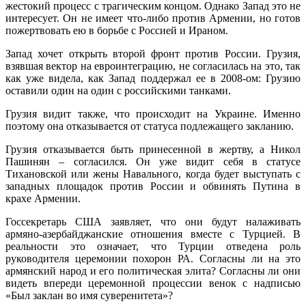
жестокий процесс с трагическим концом. Однако Запад это не
интересует. Он не имеет что-либо против Армении, но готов
пожертвовать ею в борьбе с Россией и Ираном.
Запад хочет открыть второй фронт против России. Грузия,
взявшая вектор на евроинтеграцию, не согласилась на это, так
как уже видела, как Запад поддержал ее в 2008-ом: Грузию
оставили один на один с российскими танками.
Грузия видит также, что происходит на Украине. Именно
поэтому она отказывается от статуса подлежащего закланию.
Грузия отказывается быть принесенной в жертву, а Никол
Пашинян – согласился. Он уже видит себя в статусе
Тихановской или жены Навального, когда будет выступать с
западных площадок против России и обвинять Путина в
крахе Армении.
Госсекретарь США заявляет, что они будут налаживать
армяно-азербайджанские отношения вместе с Турцией. В
реальности это означает, что Турции отведена роль
руководителя церемонии похорон РА. Согласны ли на это
армянский народ и его политическая элита? Согласны ли они
видеть впереди церемонной процессии венок с надписью
«Был заклан во имя суверенитета»?