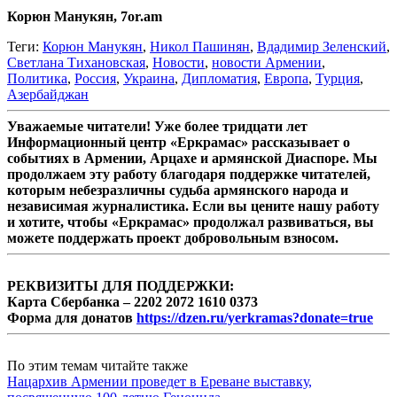
Корюн Манукян, 7or.am
Теги:
Корюн Манукян
,
Никол Пашинян
,
Вдадимир Зеленский
,
Светлана Тихановская
,
Новости
,
новости Армении
,
Политика
,
Россия
,
Украина
,
Дипломатия
,
Европа
,
Турция
,
Азербайджан
Уважаемые читатели! Уже более тридцати лет
Информационный центр «Еркрамас» рассказывает о
событиях в Армении, Арцахе и армянской Диаспоре. Мы
продолжаем эту работу благодаря поддержке читателей,
которым небезразличны судьба армянского народа и
независимая журналистика. Если вы цените нашу работу
и хотите, чтобы «Еркрамас» продолжал развиваться, вы
можете поддержать проект добровольным взносом.
РЕКВИЗИТЫ ДЛЯ ПОДДЕРЖКИ:
Карта Сбербанка – 2202 2072 1610 0373
Форма для донатов
https://dzen.ru/yerkramas?donate=true
По этим темам читайте также
Нацархив Армении проведет в Ереване выставку,