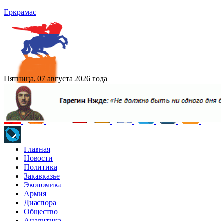
Еркрамас
Пятница, 07 августа 2026 года
Главная
Новости
Политика
Закавказье
Экономика
Армия
Диаспора
Общество
Аналитика