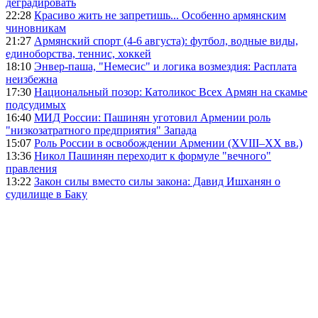
деградировать
22:28
Красиво жить не запретишь... Особенно армянским
чиновникам
21:27
Армянский спорт (4-6 августа): футбол, водные виды,
единоборства, теннис, хоккей
18:10
Энвер-паша, "Немесис" и логика возмездия: Расплата
неизбежна
17:30
Национальный позор: Католикос Всех Армян на скамье
подсудимых
16:40
МИД России: Пашинян уготовил Армении роль
"низкозатратного предприятия" Запада
15:07
Роль России в освобождении Армении (XVIII–XX вв.)
13:36
Никол Пашинян переходит к формуле "вечного"
правления
13:22
Закон силы вместо силы закона: Давид Ишханян о
судилище в Баку