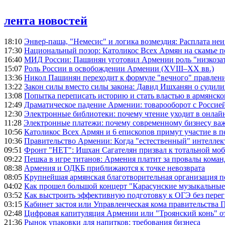
лента новостей
18:10
Энвер-паша, "Немесис" и логика возмездия: Расплата не
17:30
Национальный позор: Католикос Всех Армян на скамье 
16:40
МИД России: Пашинян уготовил Армении роль "низкозат
15:07
Роль России в освобождении Армении (XVIII–XX вв.)
13:36
Никол Пашинян переходит к формуле "вечного" правлен
13:22
Закон силы вместо силы закона: Давид Ишханян о судили
13:08
Попытка переписать историю и стать властью в армянско
12:49
Драматическое падение Армении: товарооборот с Россией
12:30
Электронные библиотеки: почему чтение уходит в онлай
11:28
Электронные платежи: почему современному бизнесу ва
10:56
Католикос Всех Армян и 6 епископов примут участие в п
10:36
Правительство Армении: Когда "естественный" интеллек
09:51
Фронт "НЕТ": Ишхан Сагателян призвал к тотальной моб
09:22
Пешка в игре титанов: Армения платит за провалы ком
08:38
Армения и ОДКБ приближаются к точке невозврата
08:05
Крупнейшая армянская благотворительная организация 
04:02
Как прошел большой концерт "Карасунские музыкальные 
03:52
Как выстроить эффективную подготовку к ОГЭ без перег
03:15
Кабинет застоя или Управленческая кома правительства
02:48
Цифровая капитуляция Армении или "Троянский конь" 
21:36
Рынок упаковки для напитков: требования бизнеса