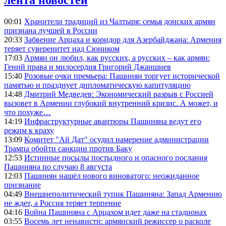
лента новостей
00:01
Хранители традиций из Чалтыря: семья донских армян
признана лучшей в России
20:33
Забвение Арцаха и коридор для Азербайджана: Армения
теряет суверенитет над Сюником
17:03
Армян он любил, как русских, а русских – как армян:
Гений права и милосердия Григорий Джаншиев
15:40
Розовые очки премьера: Пашинян торгует исторической
памятью и празднует дипломатическую капитуляцию
14:48
Дмитрий Медведев: Экономический разрыв с Россией
вызовет в Армении глубокий внутренний кризис. А может, и
что похуже…
14:19
Инфраструктурные авантюры Пашиняна ведут его
режим к краху
13:09
Комитет "Ай Дат" осудил намерение администрации
Трампа обойти санкции против Баку
12:53
Истинные посылы постыдного и опасного послания
Пашиняна по случаю 8 августа
12:03
Пашинян нашёл нового виноватого: неожиданное
признание
04:49
Внешнеполитический тупик Пашиняна: Запад Армению
не ждет, а Россия теряет терпение
04:16
Война Пашиняна с Арцахом идет даже на стадионах
03:55
Восемь лет ненависти: армянский режиссер о расколе