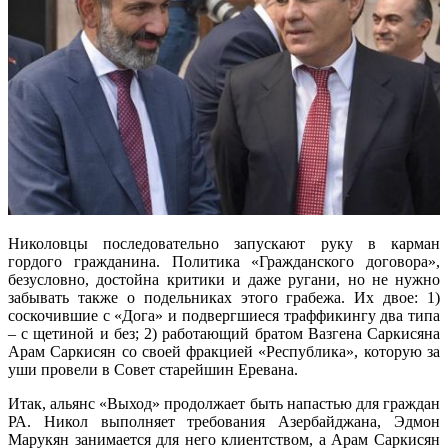
Николовцы последовательно запускают руку в карман
гордого гражданина. Политика «Гражданского договора»,
безусловно, достойна критики и даже ругани, но не нужно
забывать также о подельниках этого грабежа. Их двое: 1)
соскочившие с «Дога» и подвергшиеся траффикингу два типа
– с щетиной и без; 2) работающий братом Вазгена Саркисяна
Арам Саркисян со своей фракцией «Республика», которую за
уши провели в Совет старейшин Еревана.
Итак, альянс «Выход» продолжает быть напастью для граждан
РА. Никол выполняет требования Азербайджана, Эдмон
Марукян занимается для него клиентством, а Арам Саркисян