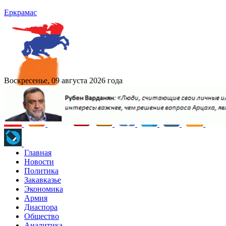
Еркрамас
Воскресенье, 09 августа 2026 года
Главная
Новости
Политика
Закавказье
Экономика
Армия
Диаспора
Общество
Аналитика