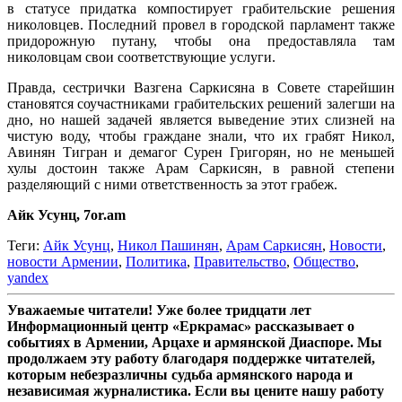
в статусе придатка компостирует грабительские решения
николовцев. Последний провел в городской парламент также
придорожную путану, чтобы она предоставляла там
николовцам свои соответствующие услуги.
Правда, сестрички Вазгена Саркисяна в Совете старейшин
становятся соучастниками грабительских решений залегши на
дно, но нашей задачей является выведение этих слизней на
чистую воду, чтобы граждане знали, что их грабят Никол,
Авинян Тигран и демагог Сурен Григорян, но не меньшей
хулы достоин также Арам Саркисян, в равной степени
разделяющий с ними ответственность за этот грабеж.
Айк Усунц, 7or.am
Теги:
Айк Усунц
,
Никол Пашинян
,
Арам Саркисян
,
Новости
,
новости Армении
,
Политика
,
Правительство
,
Общество
,
yandex
Уважаемые читатели! Уже более тридцати лет
Информационный центр «Еркрамас» рассказывает о
событиях в Армении, Арцахе и армянской Диаспоре. Мы
продолжаем эту работу благодаря поддержке читателей,
которым небезразличны судьба армянского народа и
независимая журналистика. Если вы цените нашу работу