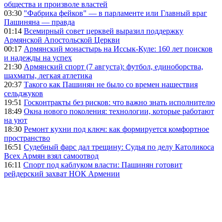
общества и произволе властей
03:30
"Фабрика фейков" — в парламенте или Главный враг
Пашиняна — правда
01:14
Всемирный совет церквей выразил поддержку
Армянской Апостольской Церкви
00:17
Армянский монастырь на Иссык-Куле: 160 лет поисков
и надежды на успех
21:30
Армянский спорт (7 августа): футбол, единоборства,
шахматы, легкая атлетика
20:37
Такого как Пашинян не было со времен нашествия
сельджуков
19:51
Госконтракты без рисков: что важно знать исполнителю
18:49
Окна нового поколения: технологии, которые работают
на уют
18:30
Ремонт кухни под ключ: как формируется комфортное
пространство
16:51
Судебный фарс дал трещину: Судья по делу Католикоса
Всех Армян взял самоотвод
16:11
Спорт под каблуком власти: Пашинян готовит
рейдерский захват НОК Армении