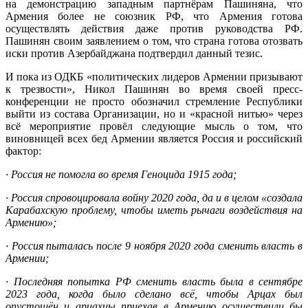
на демонстрацию западным партнёрам Пашиняна, что
Армения более не союзник РФ, что Армения готова
осуществлять действия даже против руководства РФ.
Пашинян своим заявлением о том, что страна готова отозвать
иски против Азербайджана подтвердил данный тезис.
И пока из ОДКБ «политических лидеров Армении призывают
к трезвости», Никол Пашинян во время своей пресс-
конференции не просто обозначил стремление Республики
выйти из состава Организации, но и «красной нитью» через
всё мероприятие провёл следующие мысль о том, что
виновницей всех бед Армении является Россия и российский
фактор:
· Россия не помогла во время Геноцида 1915 года;
· Россия спровоцировала войну 2020 года, да и в целом «создала
Карабахскую проблему, чтобы иметь рычаги воздействия на
Армению»;
· Россия пыталась после 9 ноября 2020 года сменить власть в
Армении;
· Последняя попытка РФ сменить власть была в сентябре
2023 года, когда было сделано всё, чтобы Арцах был
опустошён и арцахцы приехав в Армению осуществили бы