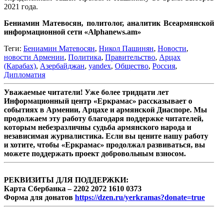
2021 года.
Бениамин Матевосян, политолог, аналитик Всеармянской
информационной сети «Alphanews.am»
Теги:
Бениамин Матевосян
,
Никол Пашинян
,
Новости
,
новости Армении
,
Политика
,
Правительство
,
Арцах
(Карабах)
,
Азербайджан
,
yandex
,
Общество
,
Россия
,
Дипломатия
Уважаемые читатели! Уже более тридцати лет
Информационный центр «Еркрамас» рассказывает о
событиях в Армении, Арцахе и армянской Диаспоре. Мы
продолжаем эту работу благодаря поддержке читателей,
которым небезразличны судьба армянского народа и
независимая журналистика. Если вы цените нашу работу
и хотите, чтобы «Еркрамас» продолжал развиваться, вы
можете поддержать проект добровольным взносом.
РЕКВИЗИТЫ ДЛЯ ПОДДЕРЖКИ:
Карта Сбербанка – 2202 2072 1610 0373
Форма для донатов
https://dzen.ru/yerkramas?donate=true