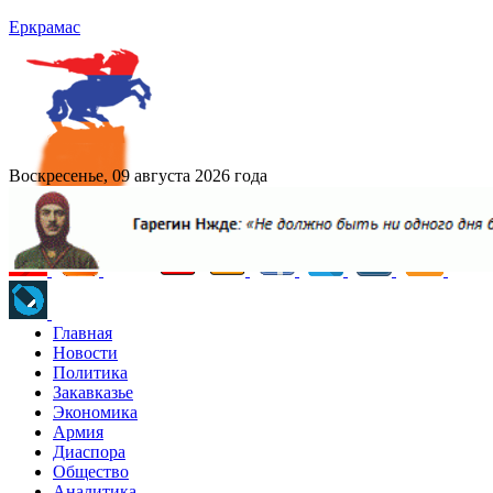
Еркрамас
Воскресенье, 09 августа 2026 года
Главная
Новости
Политика
Закавказье
Экономика
Армия
Диаспора
Общество
Аналитика