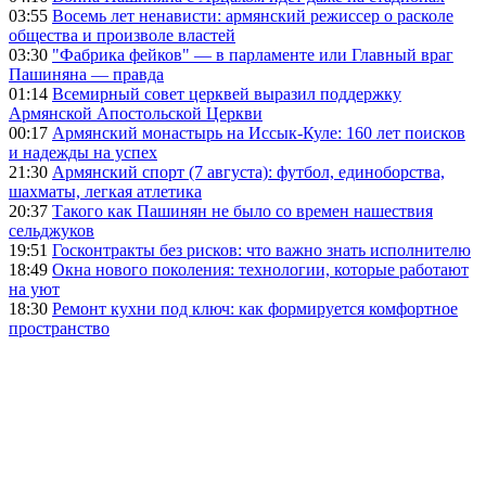
03:55
Восемь лет ненависти: армянский режиссер о расколе
общества и произволе властей
03:30
"Фабрика фейков" — в парламенте или Главный враг
Пашиняна — правда
01:14
Всемирный совет церквей выразил поддержку
Армянской Апостольской Церкви
00:17
Армянский монастырь на Иссык-Куле: 160 лет поисков
и надежды на успех
21:30
Армянский спорт (7 августа): футбол, единоборства,
шахматы, легкая атлетика
20:37
Такого как Пашинян не было со времен нашествия
сельджуков
19:51
Госконтракты без рисков: что важно знать исполнителю
18:49
Окна нового поколения: технологии, которые работают
на уют
18:30
Ремонт кухни под ключ: как формируется комфортное
пространство