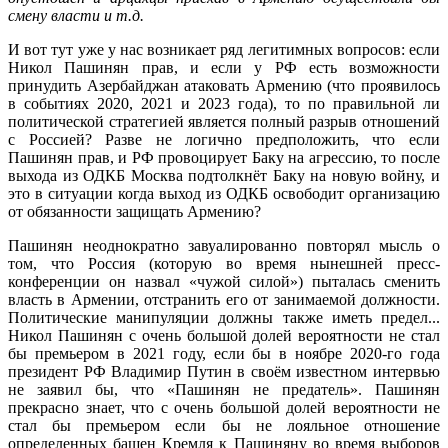
смену власти и т.д.
И вот тут уже у нас возникает ряд легитимных вопросов: если
Никол Пашинян прав, и если у РФ есть возможности
принудить Азербайджан атаковать Армению (что проявилось
в событиях 2020, 2021 и 2023 года), то по правильной ли
политической стратегией является полный разрыв отношений
с Россией? Разве не логично предположить, что если
Пашинян прав, и РФ провоцирует Баку на агрессию, то после
выхода из ОДКБ Москва подтолкнёт Баку на новую войну, и
это в ситуации когда выход из ОДКБ освободит организацию
от обязанности защищать Армению?
Пашинян неоднократно завуалированно повторял мысль о
том, что Россия (которую во время нынешней пресс-
конференции он назвал «чужой силой») пыталась сменить
власть в Армении, отстранить его от занимаемой должности.
Политические манипуляции должны также иметь предел...
Никол Пашинян с очень большой долей вероятности не стал
бы премьером в 2021 году, если бы в ноябре 2020-го года
президент РФ Владимир Путин в своём известном интервью
не заявил бы, что «Пашинян не предатель». Пашинян
прекрасно знает, что с очень большой долей вероятности не
стал бы премьером если бы не лояльное отношение
определенных башен Кремля к Пашиняну во время выборов