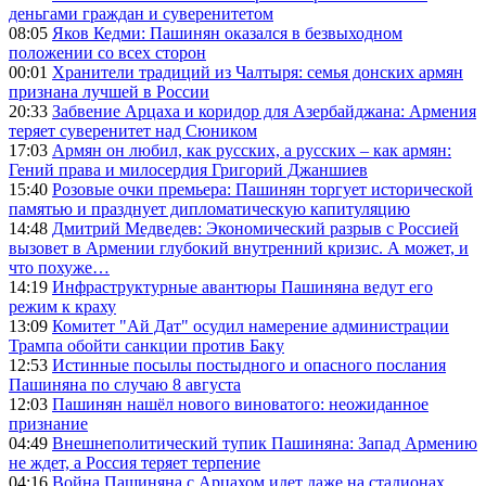
деньгами граждан и суверенитетом
08:05
Яков Кедми: Пашинян оказался в безвыходном
положении со всех сторон
00:01
Хранители традиций из Чалтыря: семья донских армян
признана лучшей в России
20:33
Забвение Арцаха и коридор для Азербайджана: Армения
теряет суверенитет над Сюником
17:03
Армян он любил, как русских, а русских – как армян:
Гений права и милосердия Григорий Джаншиев
15:40
Розовые очки премьера: Пашинян торгует исторической
памятью и празднует дипломатическую капитуляцию
14:48
Дмитрий Медведев: Экономический разрыв с Россией
вызовет в Армении глубокий внутренний кризис. А может, и
что похуже…
14:19
Инфраструктурные авантюры Пашиняна ведут его
режим к краху
13:09
Комитет "Ай Дат" осудил намерение администрации
Трампа обойти санкции против Баку
12:53
Истинные посылы постыдного и опасного послания
Пашиняна по случаю 8 августа
12:03
Пашинян нашёл нового виноватого: неожиданное
признание
04:49
Внешнеполитический тупик Пашиняна: Запад Армению
не ждет, а Россия теряет терпение
04:16
Война Пашиняна с Арцахом идет даже на стадионах