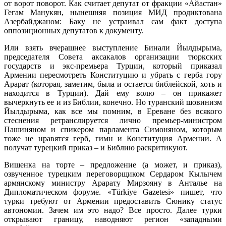
от ворот поворот. Как считает депутат от фракции «Айастан»
Гегам Манукян, нынешняя позиция МИД продиктована
Азербайджаном: Баку не устраивал сам факт доступа
оппозиционных депутатов к документу.
Или взять вчерашнее выступление Бинали Йылдырыма,
председателя Совета аксакалов организации тюркских
государств и экс-премьера Турции, который приказал
Армении пересмотреть Конституцию и убрать с герба гору
Арарат (которая, заметим, была и остается библейской, хоть и
находится в Турции). Дай ему волю – он прикажет
вычеркнуть ее и из Библии, конечно. Но туранский шовинизм
Йылдырыма, как все мы помним, в Ереване без всякого
стеснения ретранслируется лично премьер-министром
Пашиняном и спикером парламента Симоняном, которым
тоже не нравятся герб, гимн и Конституция Армении. А
получат турецкий приказ – и Библию раскритикуют.
Вишенка на торте – предложение (а может, и приказ),
озвученное турецким переговорщиком Сердаром Кылычем
армянскому министру Арарату Мирзояну в Анталье на
Дипломатическом форуме. «Türkiye Gazetesi» пишет, что
турки требуют от Армении предоставить Сюнику статус
автономии. Зачем им это надо? Все просто. Далее турки
открывают границу, наводняют регион «западными