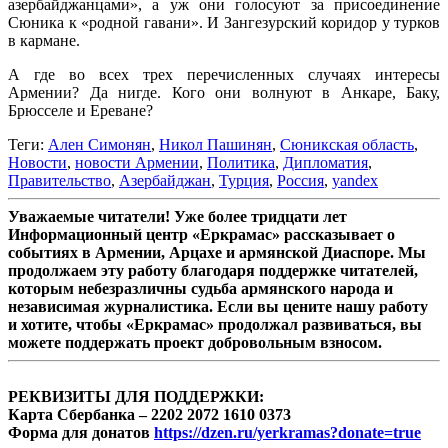
азербайджанцами», а уж они голосуют за присоединение
Сюника к «родной гавани». И Зангезурский коридор у турков
в кармане.
А где во всех трех перечисленных случаях интересы
Армении? Да нигде. Кого они волнуют в Анкаре, Баку,
Брюсселе и Ереване?
Теги:
Ален Симонян
,
Никол Пашинян
,
Сюникская область
,
Новости
,
новости Армении
,
Политика
,
Дипломатия
,
Правительство
,
Азербайджан
,
Турция
,
Россия
,
yandex
Уважаемые читатели! Уже более тридцати лет
Информационный центр «Еркрамас» рассказывает о
событиях в Армении, Арцахе и армянской Диаспоре. Мы
продолжаем эту работу благодаря поддержке читателей,
которым небезразличны судьба армянского народа и
независимая журналистика. Если вы цените нашу работу
и хотите, чтобы «Еркрамас» продолжал развиваться, вы
можете поддержать проект добровольным взносом.
РЕКВИЗИТЫ ДЛЯ ПОДДЕРЖКИ:
Карта Сбербанка – 2202 2072 1610 0373
Форма для донатов
https://dzen.ru/yerkramas?donate=true