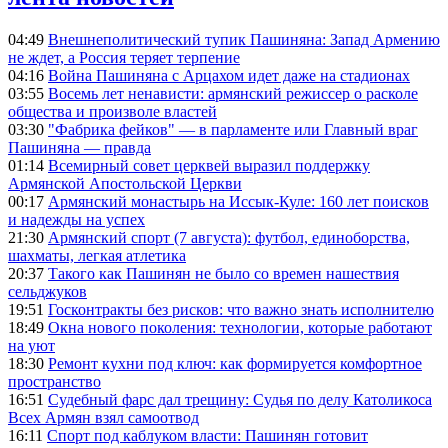
04:49
Внешнеполитический тупик Пашиняна: Запад Армению
не ждет, а Россия теряет терпение
04:16
Война Пашиняна с Арцахом идет даже на стадионах
03:55
Восемь лет ненависти: армянский режиссер о расколе
общества и произволе властей
03:30
"Фабрика фейков" — в парламенте или Главный враг
Пашиняна — правда
01:14
Всемирный совет церквей выразил поддержку
Армянской Апостольской Церкви
00:17
Армянский монастырь на Иссык-Куле: 160 лет поисков
и надежды на успех
21:30
Армянский спорт (7 августа): футбол, единоборства,
шахматы, легкая атлетика
20:37
Такого как Пашинян не было со времен нашествия
сельджуков
19:51
Госконтракты без рисков: что важно знать исполнителю
18:49
Окна нового поколения: технологии, которые работают
на уют
18:30
Ремонт кухни под ключ: как формируется комфортное
пространство
16:51
Судебный фарс дал трещину: Судья по делу Католикоса
Всех Армян взял самоотвод
16:11
Спорт под каблуком власти: Пашинян готовит