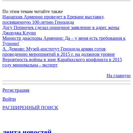
По этим темам читайте также
Нацархив Армении проведет в Ереване выставку,
посвященную 100-летию Геноцида
Догу Перинчек сделал циничное заявление в адрес жены
Джорджа Клуни
Министр диаспоры Армении: Да – у меня есть требования к
Турции!
А. Демоян: Музей-институт Геноцида армян готов
проведению мероприятий в 2015 г. на должном уровне
Вероятность войны в зоне Карабахского конфликта в 2015
году минимальна - эксперт
На главную
Регистрация
Войти
РАСШИРЕННЫЙ ПОИСК
лента новостей