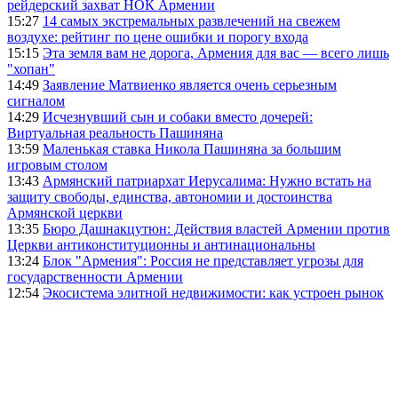
рейдерский захват НОК Армении
15:27
14 самых экстремальных развлечений на свежем
воздухе: рейтинг по цене ошибки и порогу входа
15:15
Эта земля вам не дорога, Армения для вас — всего лишь
"хопан"
14:49
Заявление Матвиенко является очень серьезным
сигналом
14:29
Исчезнувший сын и собаки вместо дочерей:
Виртуальная реальность Пашиняна
13:59
Маленькая ставка Никола Пашиняна за большим
игровым столом
13:43
Армянский патриархат Иерусалима: Нужно встать на
защиту свободы, единства, автономии и достоинства
Армянской церкви
13:35
Бюро Дашнакцутюн: Действия властей Армении против
Церкви антиконституционны и антинациональны
13:24
Блок "Армения": Россия не представляет угрозы для
государственности Армении
12:54
Экосистема элитной недвижимости: как устроен рынок