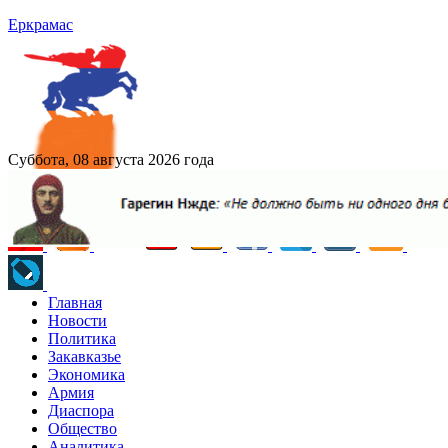
Еркрамас
Суббота, 08 августа 2026 года
Главная
Новости
Политика
Закавказье
Экономика
Армия
Диаспора
Общество
Аналитика