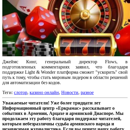
Джеймс Кинг, генеральный директор Flows, в
подготовленных комментариях заявил, что благодаря
поддержке Light & Wonder платформа сможет "ускорить" свой
путь к тому, чтобы стать мировым лидером в области решений
для автоматизации без кодов.
Теги:
слотор
,
казино онлайн
,
Новости
,
разное
Уважаемые читатели! Уже более тридцати лет
Информационный центр «Еркрамас» рассказывает о
событиях в Армении, Арцахе и армянской Диаспоре. Мы
продолжаем эту работу благодаря поддержке читателей,
которым небезразличны судьба армянского народа и
независимая журналистика. Если вы цените нашу работу