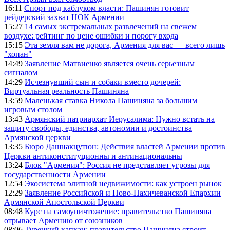
16:11
Спорт под каблуком власти: Пашинян готовит
рейдерский захват НОК Армении
15:27
14 самых экстремальных развлечений на свежем
воздухе: рейтинг по цене ошибки и порогу входа
15:15
Эта земля вам не дорога, Армения для вас — всего лишь
"хопан"
14:49
Заявление Матвиенко является очень серьезным
сигналом
14:29
Исчезнувший сын и собаки вместо дочерей:
Виртуальная реальность Пашиняна
13:59
Маленькая ставка Никола Пашиняна за большим
игровым столом
13:43
Армянский патриархат Иерусалима: Нужно встать на
защиту свободы, единства, автономии и достоинства
Армянской церкви
13:35
Бюро Дашнакцутюн: Действия властей Армении против
Церкви антиконституционны и антинациональны
13:24
Блок "Армения": Россия не представляет угрозы для
государственности Армении
12:54
Экосистема элитной недвижимости: как устроен рынок
12:29
Заявление Российской и Ново-Нахичеванской Епархии
Армянской Апостольской Церкви
08:48
Курс на самоуничтожение: правительство Пашиняна
отрывает Армению от союзников
08:06
Турецкий капкан: правительство Пашиняна строит