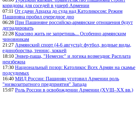
коридоры для соседей в ущерб Армении
07:11
От сдачи Арцаха до суда над Католикосом: Режим
Пашиняна пробил очередное дно
06:28
При Пашиняне российско-армянские отношения будут
деградировать
22:28
Красиво жить не запретишь... Особенно армянским
чиновникам
21:27
Армянский спорт (4-6 августа): футбол, водные виды,
единоборства, теннис, хоккей
18:10
Энвер-паша, "Немесис" и логика возмездия: Расплата
неизбежна
17:30
Национальный позор: Католикос Всех Армян на скамье
подсудимых
16:40
МИД России: Пашинян уготовил Армении роль
"низкозатратного предприятия" Запада
15:07
Роль России в освобождении Армении (XVIII–XX вв.)