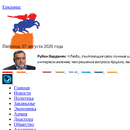
Еркрамас
Пятница, 07 августа 2026 года
Главная
Новости
Политика
Закавказье
Экономика
Армия
Диаспора
Общество
Аналитика