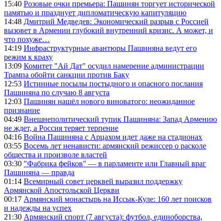
15:40
Розовые очки премьера: Пашинян торгует исторической
памятью и празднует дипломатическую капитуляцию
14:48
Дмитрий Медведев: Экономический разрыв с Россией
вызовет в Армении глубокий внутренний кризис. А может, и
что похуже…
14:19
Инфраструктурные авантюры Пашиняна ведут его
режим к краху
13:09
Комитет "Ай Дат" осудил намерение администрации
Трампа обойти санкции против Баку
12:53
Истинные посылы постыдного и опасного послания
Пашиняна по случаю 8 августа
12:03
Пашинян нашёл нового виноватого: неожиданное
признание
04:49
Внешнеполитический тупик Пашиняна: Запад Армению
не ждет, а Россия теряет терпение
04:16
Война Пашиняна с Арцахом идет даже на стадионах
03:55
Восемь лет ненависти: армянский режиссер о расколе
общества и произволе властей
03:30
"Фабрика фейков" — в парламенте или Главный враг
Пашиняна — правда
01:14
Всемирный совет церквей выразил поддержку
Армянской Апостольской Церкви
00:17
Армянский монастырь на Иссык-Куле: 160 лет поисков
и надежды на успех
21:30
Армянский спорт (7 августа): футбол, единоборства,