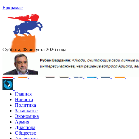
Еркрамас
Суббота, 08 августа 2026 года
Главная
Новости
Политика
Закавказье
Экономика
Армия
Диаспора
Общество
Аналитика