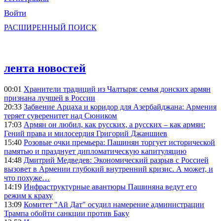
Войти
РАСШИРЕННЫЙ ПОИСК
лента новостей
00:01
Хранители традиций из Чалтыря: семья донских армян
признана лучшей в России
20:33
Забвение Арцаха и коридор для Азербайджана: Армения
теряет суверенитет над Сюником
17:03
Армян он любил, как русских, а русских – как армян:
Гений права и милосердия Григорий Джаншиев
15:40
Розовые очки премьера: Пашинян торгует исторической
памятью и празднует дипломатическую капитуляцию
14:48
Дмитрий Медведев: Экономический разрыв с Россией
вызовет в Армении глубокий внутренний кризис. А может, и
что похуже…
14:19
Инфраструктурные авантюры Пашиняна ведут его
режим к краху
13:09
Комитет "Ай Дат" осудил намерение администрации
Трампа обойти санкции против Баку