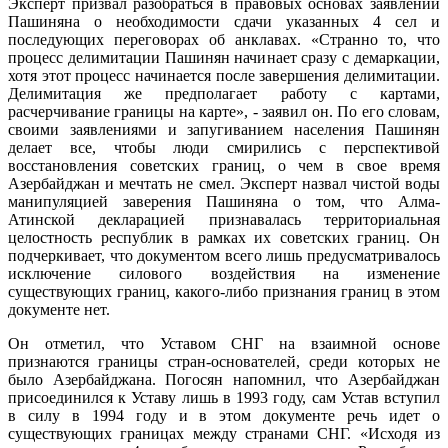
Эксперт призвал разобраться в правовых основах заявлений
Пашиняна о необходимости сдачи указанных 4 сел и
последующих переговорах об анклавах. «Странно то, что
процесс делимитации Пашинян начинает сразу с демаркации,
хотя этот процесс начинается после завершения делимитации.
Делимитация же предполагает работу с картами,
расчерчивание границы на карте», - заявил он. По его словам,
своими заявлениями и запугиванием населения Пашинян
делает все, чтобы люди смирились с перспективой
восстановления советских границ, о чем в свое время
Азербайджан и мечтать не смел. Эксперт назвал чистой воды
манипуляцией заверения Пашиняна о том, что Алма-
Атинской декларацией признавалась территориальная
целостность республик в рамках их советских границ. Он
подчеркивает, что документом всего лишь предусматривалось
исключение силового воздействия на изменение
существующих границ, какого-либо признания границ в этом
документе нет.
Он отметил, что Уставом СНГ на взаимной основе
признаются границы стран-основателей, среди которых не
было Азербайджана. Погосян напомнил, что Азербайджан
присоединился к Уставу лишь в 1993 году, сам Устав вступил
в силу в 1994 году и в этом документе речь идет о
существующих границах между странами СНГ. «Исходя из