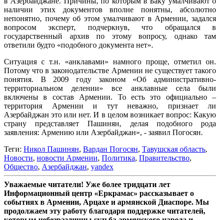
в Азербайджане. Причины, по которым в Баку умалчивают о
наличии этих документов вполне понятны, абсолютно
непонятно, почему об этом умалчивают в Армении, задался
вопросом эксперт, подчеркнув, что обращался в
государственный архив по этому вопросу, однако там
ответили будто «подобного документа нет».
Ситуация с т.н. «анклавами» намного проще, отметил он.
Потому что в законодательстве Армении не существует такого
понятия. В 2009 году законом «Об административно-
территориальном делении» все анклавные села были
включены в состав Армении. То есть это официально –
территория Армении и тут неважно, признает ли
Азербайджан это или нет. И в целом возникает вопрос: Какую
страну представляет Пашинян, делая подобного рода
заявления: Армению или Азербайджан», - заявил Погосян.
Теги:
Никол Пашинян
,
Вардан Погосян
,
Тавушская область
,
Новости
,
новости Армении
,
Политика
,
Правительство
,
Общество
,
Азербайджан
,
yandex
Уважаемые читатели! Уже более тридцати лет
Информационный центр «Еркрамас» рассказывает о
событиях в Армении, Арцахе и армянской Диаспоре. Мы
продолжаем эту работу благодаря поддержке читателей,
которым небезразличны судьба армянского народа и