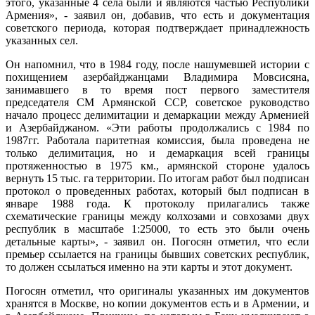
этого, указанные 4 села были и являются частью Республики
Армения», - заявил он, добавив, что есть и документация
советского периода, которая подтверждает принадлежность
указанных сел.
Он напомнил, что в 1984 году, после нашумевшей истории с
похищением азербайджанцами Владимира Мовсисяна,
занимавшего в то время пост первого заместителя
председателя СМ Армянской ССР, советское руководство
начало процесс делимитации и демаркации между Арменией
и Азербайджаном. «Эти работы продолжались с 1984 по
1987гг. Работала паритетная комиссия, была проведена не
только делимитация, но и демаркация всей границы
протяженностью в 1975 км., армянской стороне удалось
вернуть 15 тыс. га территории. По итогам работ был подписан
протокол о проведенных работах, который был подписан в
январе 1988 года. К протоколу прилагались также
схематические границы между колхозами и совхозами двух
республик в масштабе 1:25000, то есть это были очень
детальные карты», - заявил он. Погосян отметил, что если
премьер ссылается на границы бывших советских республик,
то должен ссылаться именно на эти карты и этот документ.
Погосян отметил, что оригиналы указанных им документов
хранятся в Москве, но копии документов есть и в Армении, и