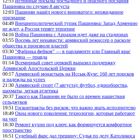
12:53
Истинные посылы постыдного и опасного послания
Пашиняна по случаю 8 августа
12:03
Пашинян нашёл нового виноватого: неожиданное
признание
04:49
Внешнеполитический тупик Пашиняна: Запад Армению
не ждет, а Россия теряет терпение
04:16
Война Пашиняна с Арцахом идет даже на стадионах
03:55
Восемь лет ненависти: армянский режиссер о расколе
общества и произволе властей
03:30
"Фабрика фейков" — в парламенте или Главный враг
Пашиняна — правда
01:14
Всемирный совет церквей выразил поддержку
Армянской Апостольской Церкви
00:17
Армянский монастырь на Иссык-Куле: 160 лет поисков
и надежды на успех
21:30
Армянский спорт (7 августа): футбол, единоборства,
шахматы, легкая атлетика
20:37
Такого как Пашинян не было со времен нашествия
сельджуков
19:51
Госконтракты без рисков: что важно знать исполнителю
18:49
Окна нового поколения: технологии, которые работают
на уют
18:30
Ремонт кухни под ключ: как формируется комфортное
пространство
16:51
Судебный фарс дал трещину: Судья по делу Католикоса