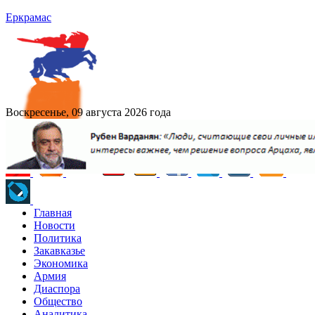
Еркрамас
Воскресенье, 09 августа 2026 года
Главная
Новости
Политика
Закавказье
Экономика
Армия
Диаспора
Общество
Аналитика