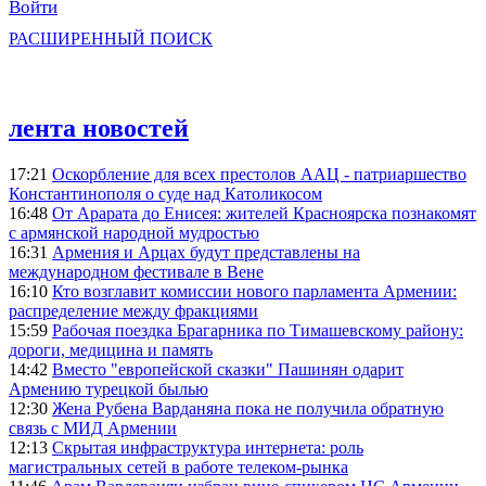
Войти
РАСШИРЕННЫЙ ПОИСК
лента новостей
17:21
Оскорбление для всех престолов ААЦ - патриаршество
Константинополя о суде над Католикосом
16:48
От Арарата до Енисея: жителей Красноярска познакомят
с армянской народной мудростью
16:31
Армения и Арцах будут представлены на
международном фестивале в Вене
16:10
Кто возглавит комиссии нового парламента Армении:
распределение между фракциями
15:59
Рабочая поездка Брагарника по Тимашевскому району:
дороги, медицина и память
14:42
Вместо "европейской сказки" Пашинян одарит
Армению турецкой былью
12:30
Жена Рубена Варданяна пока не получила обратную
связь с МИД Армении
12:13
Скрытая инфраструктура интернета: роль
магистральных сетей в работе телеком-рынка