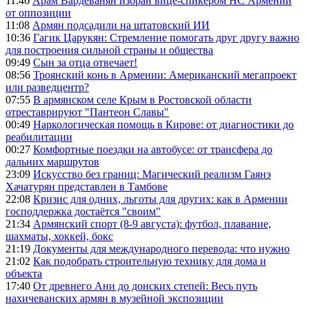
11:46
Арам Вардеванян избран вице-спикером НС Армении
от оппозиции
11:08
Армян подсадили на штатовский ИИ
10:36
Гагик Царукян: Стремление помогать друг другу важно
для построения сильной страны и общества
09:49
Сын за отца отвечает!
08:56
Троянский конь в Армении: Американский мегапроект
или разведцентр?
07:55
В армянском селе Крым в Ростовской области
отреставрируют "Пантеон Славы"
00:49
Наркологическая помощь в Кирове: от диагностики до
реабилитации
00:27
Комфортные поездки на автобусе: от трансфера до
дальних маршрутов
23:09
Искусство без границ: Магический реализм Гаянэ
Хачатурян представлен в Тамбове
22:08
Кризис для одних, льготы для других: как в Армении
господдержка достаётся "своим"
21:34
Армянский спорт (8-9 августа): футбол, плавание,
шахматы, хоккей, бокс
21:19
Документы для международного перевода: что нужно
21:02
Как подобрать строительную технику для дома и
объекта
17:40
От древнего Ани до донских степей: Весь путь
нахичеванских армян в музейной экспозиции