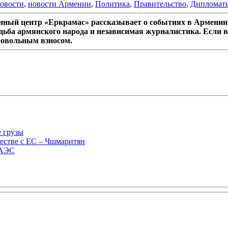
овости
,
новости Армении
,
Политика
,
Правительство
,
Дипломат
ный центр «Еркрамас» рассказывает о событиях в Армении,
дьба армянского народа и независимая журналистика. Если в
ровольным взносом.
е грузы
естве с ЕС – Чшмаритян
ЕАЭС