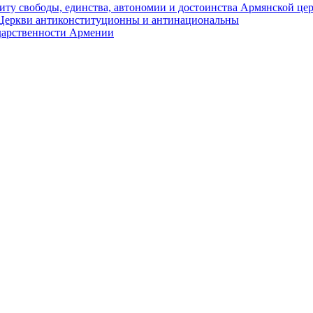
иту свободы, единства, автономии и достоинства Армянской це
Церкви антиконституционны и антинациональны
ударственности Армении