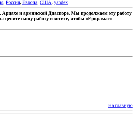
ия
,
Россия
,
Европа
,
США
,
yandex
 Арцахе и армянской Диаспоре. Мы продолжаем эту работу
ы цените нашу работу и хотите, чтобы «Еркрамас»
На главную