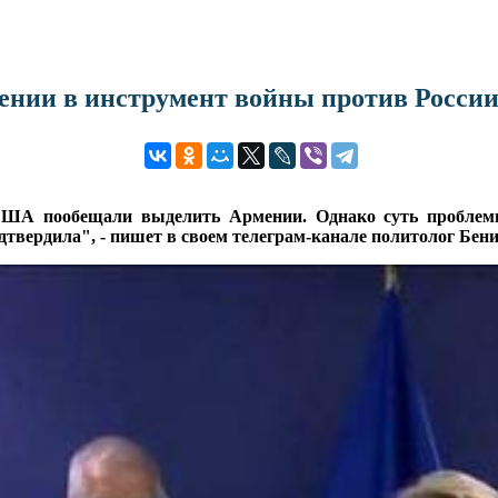
мении в инструмент войны против Росси
ША пообещали выделить Армении. Однако суть проблемы
одтвердила", - пишет в своем телеграм-канале политолог Бе