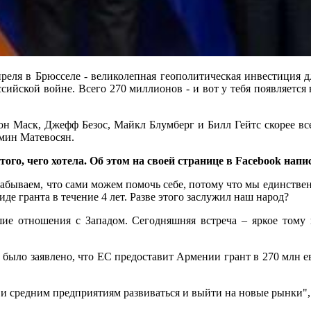
преля в Брюсселе - великолепная геополитическая инвестиция д
ийской войне. Всего 270 миллионов - и вот у тебя появляется в
он Маск, Джефф Безос, Майкл Блумберг и Билл Гейтс скорее все
амин Матевосян.
того, чего хотела. Об этом на своей странице в Facebook нап
забываем, что сами можем помочь себе, потому что мы единствен
иде гранта в течение 4 лет. Разве этого заслужил наш народ?
ие отношения с Западом. Сегодняшняя встреча – яркое тому 
было заявлено, что ЕС предоставит Армении грант в 270 млн ев
и средним предприятиям развиваться и выйти на новые рынки", -