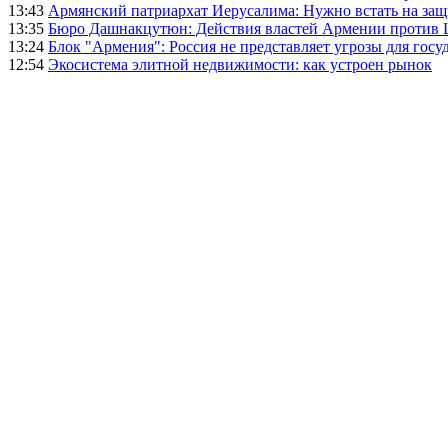
13:43
Армянский патриархат Иерусалима: Нужно встать на защ
13:35
Бюро Дашнакцутюн: Действия властей Армении против 
13:24
Блок "Армения": Россия не представляет угрозы для гос
12:54
Экосистема элитной недвижимости: как устроен рынок