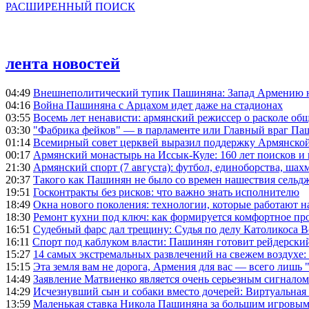
РАСШИРЕННЫЙ ПОИСК
лента новостей
04:49
Внешнеполитический тупик Пашиняна: Запад Армению не 
04:16
Война Пашиняна с Арцахом идет даже на стадионах
03:55
Восемь лет ненависти: армянский режиссер о расколе общ
03:30
"Фабрика фейков" — в парламенте или Главный враг Па
01:14
Всемирный совет церквей выразил поддержку Армянско
00:17
Армянский монастырь на Иссык-Куле: 160 лет поисков и
21:30
Армянский спорт (7 августа): футбол, единоборства, шахм
20:37
Такого как Пашинян не было со времен нашествия сельд
19:51
Госконтракты без рисков: что важно знать исполнителю
18:49
Окна нового поколения: технологии, которые работают н
18:30
Ремонт кухни под ключ: как формируется комфортное пр
16:51
Судебный фарс дал трещину: Судья по делу Католикоса В
16:11
Спорт под каблуком власти: Пашинян готовит рейдерск
15:27
14 самых экстремальных развлечений на свежем воздухе:
15:15
Эта земля вам не дорога, Армения для вас — всего лишь 
14:49
Заявление Матвиенко является очень серьезным сигналом
14:29
Исчезнувший сын и собаки вместо дочерей: Виртуальная
13:59
Маленькая ставка Никола Пашиняна за большим игровым