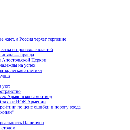
ждет, а Россия теряет терпение
ества и произволе властей
шиняна — правда
й Апостольской Церкви
 надежды на успех
аты, легкая атлетика
жуков
а уют
остранство
сех Армян взял самоотвод
ий захват НОК Армении
 рейтинг по цене ошибки и порогу входа
"хопан"
 реальность Пашиняна
 столом