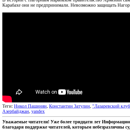
Карабахе они не предпринимали. Невозможно защищать Нагорны
Теги:
Никол Пашинян
,
Константин Затулин
,
"Лазаревский клуб
Азербайджан
,
yandex
Уважаемые читатели! Уже более тридцати лет Информацион
благодаря поддержке читателей, которым небезразличны су