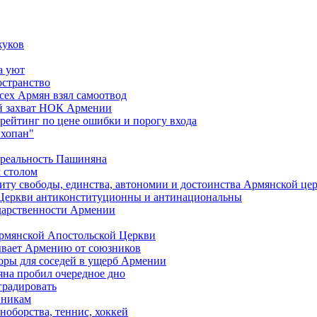
жуков
а уют
остранство
сех Армян взял самоотвод
ий захват НОК Армении
 рейтинг по цене ошибки и порогу входа
"хопан"
 реальность Пашиняна
 столом
иту свободы, единства, автономии и достоинства Армянской це
Церкви антиконституционны и антинациональны
ударственности Армении
Армянской Апостольской Церкви
ывает Армению от союзников
оры для соседей в ущерб Армении
яна пробил очередное дно
градировать
вникам
ноборства, теннис, хоккей