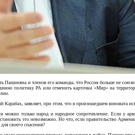
ь Пашиняна и членов его команды, что Россия больше не союзник
шнюю политику РА или отменить карточки «Мир» на территори
улин.
й Карабах, заявляет, при этом, что в произошедшем виновата и
и можно только народ и народное сопротивление. Если у арм
остановить это невозможно. Но что, если правительство Армении
для своего спасения?
 стало инициатором провала, поражения в войне. Потому что н