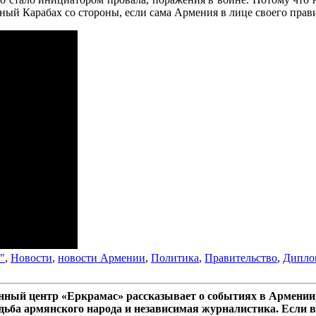
й Карабах со стороны, если сама Армения в лице своего правит
"
,
Новости
,
новости Армении
,
Политика
,
Правительство
,
Дипло
ный центр «Еркрамас» рассказывает о событиях в Армении,
дьба армянского народа и независимая журналистика. Если в