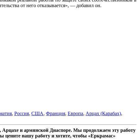
ельства от него отказывается», — добавил он.
матия
,
Россия
,
США
,
Франция
,
Европа
,
Арцах (Карабах)
,
 Арцахе и армянской Диаспоре. Мы продолжаем эту работу
ы цените нашу работу и хотите, чтобы «Еркрамас»