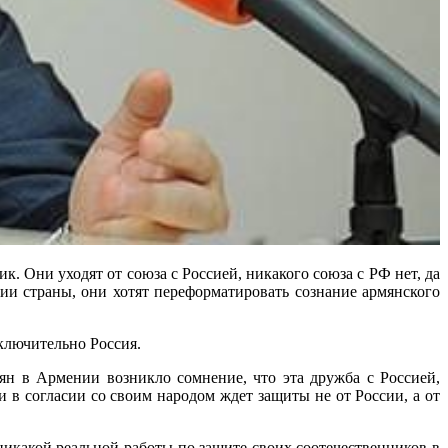
. Они уходят от союза с Россией, никакого союза с РФ нет, да
и страны, они хотят переформатировать сознание армянского
сключительно Россия.
ян в Армении возникло сомнение, что эта дружба с Россией,
 в согласии со своим народом ждет защиты не от России, а от
икакой реальной работы по защите своих соотечественников в