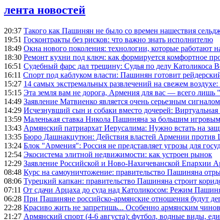
лента новостей
20:37
Такого как Пашинян не было со времен нашествия сельд
19:51
Госконтракты без рисков: что важно знать исполнителю
18:49
Окна нового поколения: технологии, которые работают н
18:30
Ремонт кухни под ключ: как формируется комфортное пр
16:51
Судебный фарс дал трещину: Судья по делу Католикоса В
16:11
Спорт под каблуком власти: Пашинян готовит рейдерск
15:27
14 самых экстремальных развлечений на свежем воздухе:
15:15
Эта земля вам не дорога, Армения для вас — всего лишь 
14:49
Заявление Матвиенко является очень серьезным сигналом
14:29
Исчезнувший сын и собаки вместо дочерей: Виртуальная
13:59
Маленькая ставка Никола Пашиняна за большим игровым
13:43
Армянский патриархат Иерусалима: Нужно встать на защ
13:35
Бюро Дашнакцутюн: Действия властей Армении против 
13:24
Блок "Армения": Россия не представляет угрозы для гос
12:54
Экосистема элитной недвижимости: как устроен рынок
12:29
Заявление Российской и Ново-Нахичеванской Епархии 
08:48
Курс на самоуничтожение: правительство Пашиняна отр
08:06
Турецкий капкан: правительство Пашиняна строит корид
07:11
От сдачи Арцаха до суда над Католикосом: Режим Пашин
06:28
При Пашиняне российско-армянские отношения будут де
22:28
Красиво жить не запретишь... Особенно армянским чино
21:27
Армянский спорт (4-6 августа): футбол, водные виды, еди