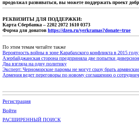
продолжал развиваться, вы можете поддержать проект доб
РЕКВИЗИТЫ ДЛЯ ПОДДЕРЖКИ:
Карта Сбербанка – 2202 2072 1610 0373
Форма для донатов
https://dzen.ru/yerkramas?donate=true
По этим темам читайте также
Вероятность войны в зоне Карабахского конфликта в 2015 году
Азербайджанская сторона предприняла две попытки диверсио
Два взгляда на одну политику
Эксперт: Черноморские паромы не могут сразу брать армянски
Армения ведет переговоры по новому соглашению о сотруднич
Регистрация
Войти
РАСШИРЕННЫЙ ПОИСК