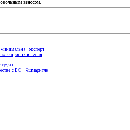
ровольным взносом.
 минимальна - эксперт
нного проникновения
е грузы
естве с ЕС – Чшмаритян