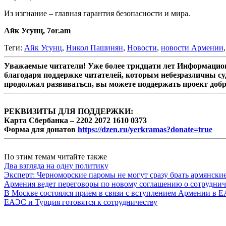
Из изгнание – главная гарантия безопасности и мира.
Айк Усунц, 7or.am
Теги:
Айк Усунц
,
Никол Пашинян
,
Новости
,
новости Армении
Уважаемые читатели! Уже более тридцати лет Информацион
благодаря поддержке читателей, которым небезразличны су
продолжал развиваться, вы можете поддержать проект доб
РЕКВИЗИТЫ ДЛЯ ПОДДЕРЖКИ:
Карта Сбербанка – 2202 2072 1610 0373
Форма для донатов
https://dzen.ru/yerkramas?donate=true
По этим темам читайте также
Два взгляда на одну политику
Эксперт: Черноморские паромы не могут сразу брать армянски
Армения ведет переговоры по новому соглашению о сотруднич
В Москве состоялся прием в связи с вступлением Армении в 
ЕАЭС и Турция готовятся к сотрудничеству