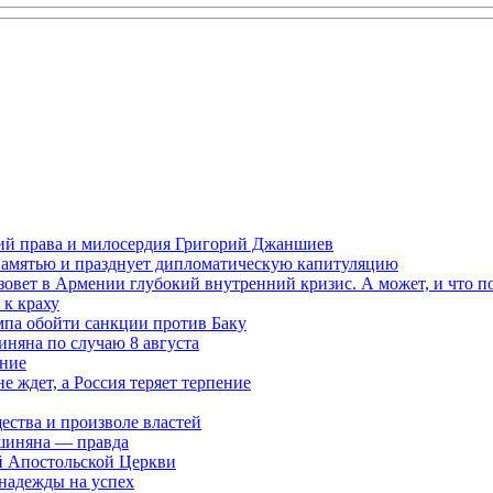
ений права и милосердия Григорий Джаншиев
 памятью и празднует дипломатическую капитуляцию
овет в Армении глубокий внутренний кризис. А может, и что 
к краху
мпа обойти санкции против Баку
няна по случаю 8 августа
ание
ждет, а Россия теряет терпение
ества и произволе властей
шиняна — правда
й Апостольской Церкви
 надежды на успех