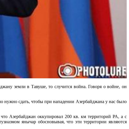
жану земли в Тавуше, то случится война. Говоря о войне, он
авно нужно сдать, чтобы при нападении Азербайджана у нас было
что Азербайджан оккупировал 200 кв. км территорий РА, а с
тузиазмом янычар обосновывая, что эти территории являются