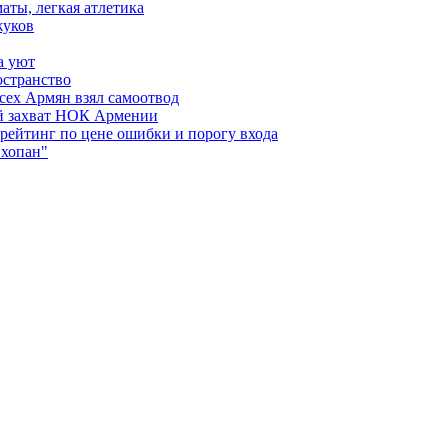
аты, легкая атлетика
жуков
а уют
остранство
сех Армян взял самоотвод
ий захват НОК Армении
 рейтинг по цене ошибки и порогу входа
"хопан"