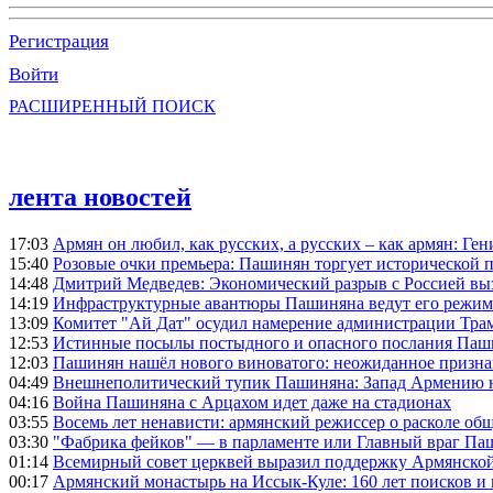
Регистрация
Войти
РАСШИРЕННЫЙ ПОИСК
лента новостей
17:03
Армян он любил, как русских, а русских – как армян: Г
15:40
Розовые очки премьера: Пашинян торгует исторической
14:48
Дмитрий Медведев: Экономический разрыв с Россией выз
14:19
Инфраструктурные авантюры Пашиняна ведут его режим 
13:09
Комитет "Ай Дат" осудил намерение администрации Тра
12:53
Истинные посылы постыдного и опасного послания Паши
12:03
Пашинян нашёл нового виноватого: неожиданное призн
04:49
Внешнеполитический тупик Пашиняна: Запад Армению не 
04:16
Война Пашиняна с Арцахом идет даже на стадионах
03:55
Восемь лет ненависти: армянский режиссер о расколе общ
03:30
"Фабрика фейков" — в парламенте или Главный враг Па
01:14
Всемирный совет церквей выразил поддержку Армянско
00:17
Армянский монастырь на Иссык-Куле: 160 лет поисков и