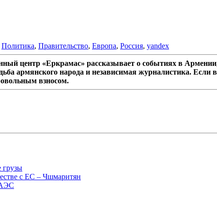
,
Политика
,
Правительство
,
Европа
,
Россия
,
yandex
ный центр «Еркрамас» рассказывает о событиях в Армении,
дьба армянского народа и независимая журналистика. Если в
ровольным взносом.
е грузы
естве с ЕС – Чшмаритян
ЕАЭС