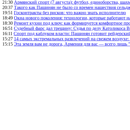
21:30
Армянский спорт (7 августа): футбол, единоборства, шахм
20:37
Такого как Пашинян не было со времен нашествия сельд
19:51
Госконтракты без рисков: что важно знать исполнителю
18:49
Окна нового поколения: технологии, которые работают н
18:30
Ремонт кухни под ключ: как формируется комфортное пр
16:51
Судебный фарс дал трещину: Судья по делу Католикоса В
16:11
Спорт под каблуком власти: Пашинян готовит рейдерск
15:27
14 самых экстремальных развлечений на свежем воздухе:
15:15
Эта земля вам не дорога, Армения для вас — всего лишь 