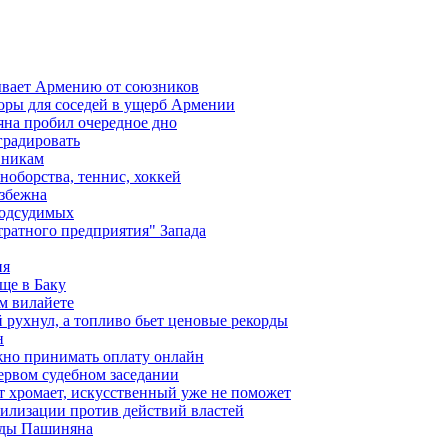
ывает Армению от союзников
оры для соседей в ущерб Армении
яна пробил очередное дно
градировать
вникам
ноборства, теннис, хоккей
избежна
подсудимых
ратного предприятия" Запада
ия
ще в Баку
м вилайете
 рухнул, а топливо бьет ценовые рекорды
н
жно принимать оплату онлайн
ервом судебном заседании
т хромает, искусственный уже не поможет
илизации против действий властей
анды Пашиняна