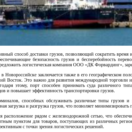
ивный способ доставки грузов, позволяющий сократить время и
еспечивающие безопасность грузов и бесперебойность перево
предложить логистическая компания ООО «ДК Форвардинг», заре
в Новороссийске заключается также в его географическом пол
ний Восток. Это важно для развития международной торговли и
годаря этому, порт способен принимать суда различного типа
ов и повышает эффективность транспортировки грузов.
миналов, способных обслуживать различные типы грузов и 
ая загрузка и разгрузка грузов, что позволяет минимизировать 
я расположение рядом с железнодорожной сетью, что обеспеч
зитным пунктом для товаров, поступающих из различных регио
ффективным с точки зрения логистических решений.