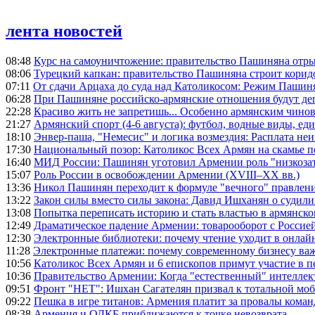
лента новостей
08:48
Курс на самоуничтожение: правительство Пашиняна отр
08:06
Турецкий капкан: правительство Пашиняна строит корид
07:11
От сдачи Арцаха до суда над Католикосом: Режим Пашин
06:28
При Пашиняне российско-армянские отношения будут де
22:28
Красиво жить не запретишь... Особенно армянским чино
21:27
Армянский спорт (4-6 августа): футбол, водные виды, еди
18:10
Энвер-паша, "Немесис" и логика возмездия: Расплата не
17:30
Национальный позор: Католикос Всех Армян на скамье 
16:40
МИД России: Пашинян уготовил Армении роль "низкозат
15:07
Роль России в освобождении Армении (XVIII–XX вв.)
13:36
Никол Пашинян переходит к формуле "вечного" правлен
13:22
Закон силы вместо силы закона: Давид Ишханян о судили
13:08
Попытка переписать историю и стать властью в армянско
12:49
Драматическое падение Армении: товарооборот с Россией
12:30
Электронные библиотеки: почему чтение уходит в онлай
11:28
Электронные платежи: почему современному бизнесу ва
10:56
Католикос Всех Армян и 6 епископов примут участие в п
10:36
Правительство Армении: Когда "естественный" интеллек
09:51
Фронт "НЕТ": Ишхан Сагателян призвал к тотальной моб
09:22
Пешка в игре титанов: Армения платит за провалы ком
08:38
Армения и ОДКБ приближаются к точке невозврата