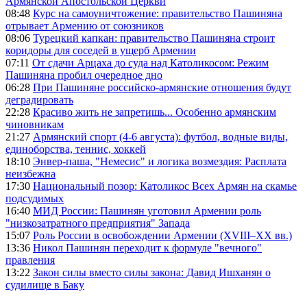
Армянской Апостольской Церкви
08:48
Курс на самоуничтожение: правительство Пашиняна
отрывает Армению от союзников
08:06
Турецкий капкан: правительство Пашиняна строит
коридоры для соседей в ущерб Армении
07:11
От сдачи Арцаха до суда над Католикосом: Режим
Пашиняна пробил очередное дно
06:28
При Пашиняне российско-армянские отношения будут
деградировать
22:28
Красиво жить не запретишь... Особенно армянским
чиновникам
21:27
Армянский спорт (4-6 августа): футбол, водные виды,
единоборства, теннис, хоккей
18:10
Энвер-паша, "Немесис" и логика возмездия: Расплата
неизбежна
17:30
Национальный позор: Католикос Всех Армян на скамье
подсудимых
16:40
МИД России: Пашинян уготовил Армении роль
"низкозатратного предприятия" Запада
15:07
Роль России в освобождении Армении (XVIII–XX вв.)
13:36
Никол Пашинян переходит к формуле "вечного"
правления
13:22
Закон силы вместо силы закона: Давид Ишханян о
судилище в Баку