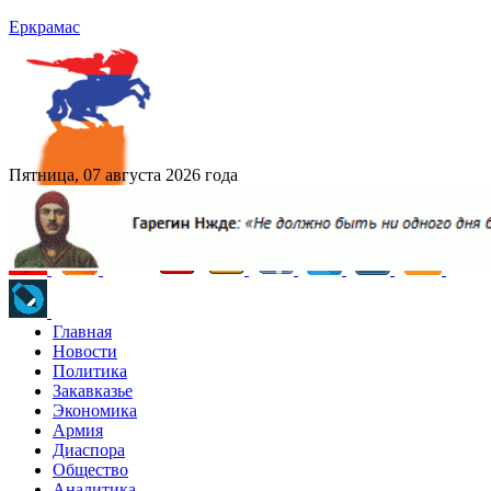
Еркрамас
Пятница, 07 августа 2026 года
Главная
Новости
Политика
Закавказье
Экономика
Армия
Диаспора
Общество
Аналитика