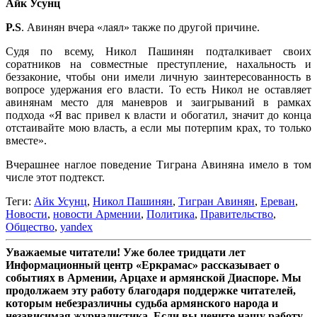
Айк Усунц
P.S
. Авинян вчера «лаял» также по другой причине.
Судя по всему, Никол Пашинян подталкивает своих
соратников на совместные преступление, нахальность и
беззаконие, чтобы они имели личную заинтересованность в
вопросе удержания его власти. То есть Никол не оставляет
авинянам место для маневров и заигрываний в рамках
подхода «Я вас привел к власти и обогатил, значит до конца
отстаивайте мою власть, а если мы потерпим крах, то только
вместе».
Вчерашнее наглое поведение Тиграна Авиняна имело в том
числе этот подтекст.
Теги:
Айк Усунц
,
Никол Пашинян
,
Тигран Авинян
,
Ереван
,
Новости
,
новости Армении
,
Политика
,
Правительство
,
Общество
,
yandex
Уважаемые читатели! Уже более тридцати лет
Информационный центр «Еркрамас» рассказывает о
событиях в Армении, Арцахе и армянской Диаспоре. Мы
продолжаем эту работу благодаря поддержке читателей,
которым небезразличны судьба армянского народа и
независимая журналистика. Если вы цените нашу работу