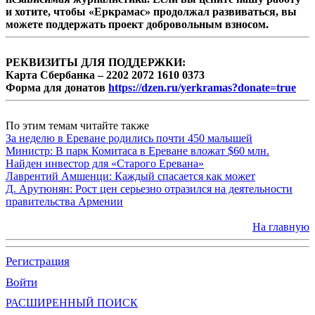
и хотите, чтобы «Еркрамас» продолжал развиваться, вы
можете поддержать проект добровольным взносом.
РЕКВИЗИТЫ ДЛЯ ПОДДЕРЖКИ:
Карта Сбербанка – 2202 2072 1610 0373
Форма для донатов
https://dzen.ru/yerkramas?donate=true
По этим темам читайте также
За неделю в Ереване родились почти 450 малышей
Министр: В парк Комитаса в Ереване вложат $60 млн.
Найден инвестор для «Старого Еревана»
Лаврентий Амшенци: Каждый спасается как может
Д. Арутюнян: Рост цен серьезно отразился на деятельности
правительства Армении
На главную
Регистрация
Войти
РАСШИРЕННЫЙ ПОИСК