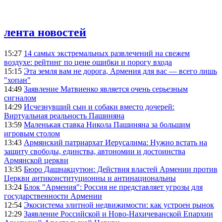
лента новостей
15:27
14 самых экстремальных развлечений на свежем
воздухе: рейтинг по цене ошибки и порогу входа
15:15
Эта земля вам не дорога, Армения для вас — всего лишь
"хопан"
14:49
Заявление Матвиенко является очень серьезным
сигналом
14:29
Исчезнувший сын и собаки вместо дочерей:
Виртуальная реальность Пашиняна
13:59
Маленькая ставка Никола Пашиняна за большим
игровым столом
13:43
Армянский патриархат Иерусалима: Нужно встать на
защиту свободы, единства, автономии и достоинства
Армянской церкви
13:35
Бюро Дашнакцутюн: Действия властей Армении против
Церкви антиконституционны и антинациональны
13:24
Блок "Армения": Россия не представляет угрозы для
государственности Армении
12:54
Экосистема элитной недвижимости: как устроен рынок
12:29
Заявление Российской и Ново-Нахичеванской Епархии