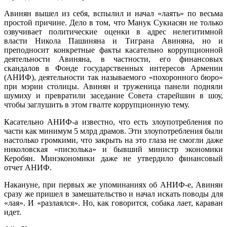
Авинян вышел из себя, вспылил и начал «лаять» по весьма
простой причине. Дело в том, что Манук Сукиасян не только
озвучивает политические оценки в адрес нелегитимной
власти Никола Пашиняна и Тиграна Авиняна, но и
преподносит конкретные факты касательно коррупционной
деятельности Авиняна, в частности, его финансовых
скандалов в Фонде государственных интересов Армении
(АНИФ), деятельности так называемого «похоронного бюро»
при мэрии столицы. Авинян и труженица панели подняли
шумиху и превратили заседание Совета старейшин в шоу,
чтобы заглушить в этом гвалте коррупционную тему.
Касательно АНИФ-а известно, что есть злоупотребления по
части как минимум 5 млрд драмов. Эти злоупотребления были
настолько громкими, что закрыть на это глаза не смогли даже
николовская «писюлька» и бывший министр экономики
Керобян. Минэкономики даже не утвердило финансовый
отчет АНИФ.
Накануне, при первых же упоминаниях об АНИФ-е, Авинян
сразу же пришел в замешательство и начал искать поводы для
«лая». И «разлаялся». Но, как говорится, собака лает, караван
идет.