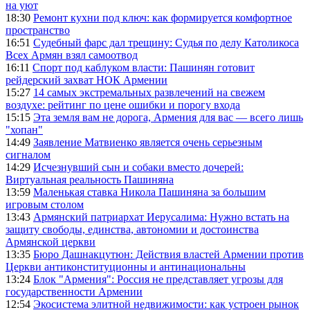
на уют
18:30
Ремонт кухни под ключ: как формируется комфортное
пространство
16:51
Судебный фарс дал трещину: Судья по делу Католикоса
Всех Армян взял самоотвод
16:11
Спорт под каблуком власти: Пашинян готовит
рейдерский захват НОК Армении
15:27
14 самых экстремальных развлечений на свежем
воздухе: рейтинг по цене ошибки и порогу входа
15:15
Эта земля вам не дорога, Армения для вас — всего лишь
"хопан"
14:49
Заявление Матвиенко является очень серьезным
сигналом
14:29
Исчезнувший сын и собаки вместо дочерей:
Виртуальная реальность Пашиняна
13:59
Маленькая ставка Никола Пашиняна за большим
игровым столом
13:43
Армянский патриархат Иерусалима: Нужно встать на
защиту свободы, единства, автономии и достоинства
Армянской церкви
13:35
Бюро Дашнакцутюн: Действия властей Армении против
Церкви антиконституционны и антинациональны
13:24
Блок "Армения": Россия не представляет угрозы для
государственности Армении
12:54
Экосистема элитной недвижимости: как устроен рынок