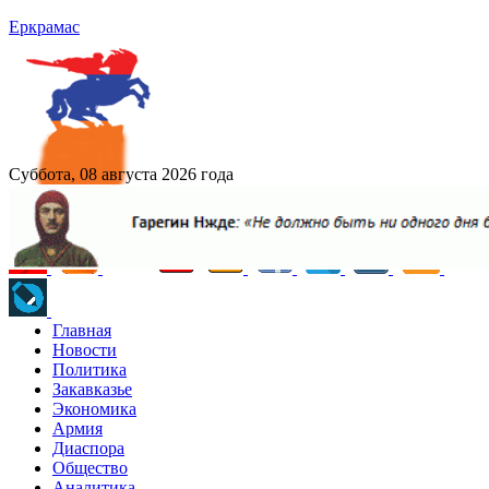
Еркрамас
Суббота, 08 августа 2026 года
Главная
Новости
Политика
Закавказье
Экономика
Армия
Диаспора
Общество
Аналитика