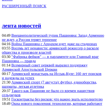
РАСШИРЕННЫЙ ПОИСК
лента новостей
04:49
Внешнеполитический тупик Пашиняна: Запад Армению
не ждет, а Россия теряет терпение
04:16
Война Пашиняна с Арцахом идет даже на стадионах
03:55
Восемь лет ненависти: армянский режиссер о расколе
общества и произволе властей
03:30
"Фабрика фейков" — в парламенте или Главный враг
Пашиняна — правда
01:14
Всемирный совет церквей выразил поддержку
Армянской Апостольской Церкви
00:17
Армянский монастырь на Иссык-Куле: 160 лет поисков
и надежды на успех
21:30
Армянский спорт (7 августа): футбол, единоборства,
шахматы, легкая атлетика
20:37
Такого как Пашинян не было со времен нашествия
сельджуков
19:51
Госконтракты без рисков: что важно знать исполнителю
18:49
Окна нового поколения: технологии, которые работают