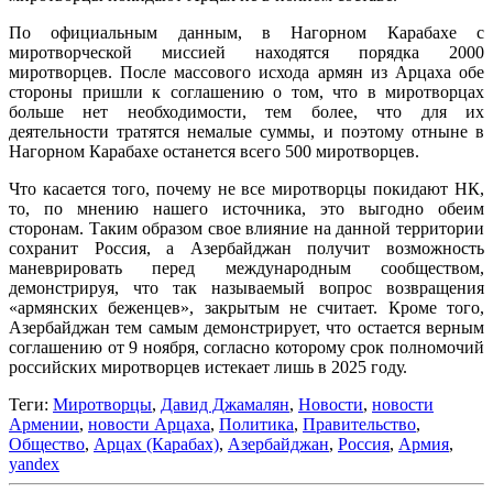
По официальным данным, в Нагорном Карабахе с
миротворческой миссией находятся порядка 2000
миротворцев. После массового исхода армян из Арцаха обе
стороны пришли к соглашению о том, что в миротворцах
больше нет необходимости, тем более, что для их
деятельности тратятся немалые суммы, и поэтому отныне в
Нагорном Карабахе останется всего 500 миротворцев.
Что касается того, почему не все миротворцы покидают НК,
то, по мнению нашего источника, это выгодно обеим
сторонам. Таким образом свое влияние на данной территории
сохранит Россия, а Азербайджан получит возможность
маневрировать перед международным сообществом,
демонстрируя, что так называемый вопрос возвращения
«армянских беженцев», закрытым не считает. Кроме того,
Азербайджан тем самым демонстрирует, что остается верным
соглашению от 9 ноября, согласно которому срок полномочий
российских миротворцев истекает лишь в 2025 году.
Теги:
Миротворцы
,
Давид Джамалян
,
Новости
,
новости
Армении
,
новости Арцаха
,
Политика
,
Правительство
,
Общество
,
Арцах (Карабах)
,
Азербайджан
,
Россия
,
Армия
,
yandex