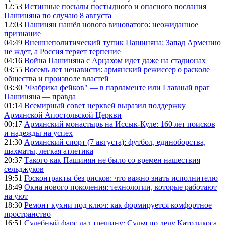
12:53
Истинные посылы постыдного и опасного послания
Пашиняна по случаю 8 августа
12:03
Пашинян нашёл нового виноватого: неожиданное
признание
04:49
Внешнеполитический тупик Пашиняна: Запад Армению
не ждет, а Россия теряет терпение
04:16
Война Пашиняна с Арцахом идет даже на стадионах
03:55
Восемь лет ненависти: армянский режиссер о расколе
общества и произволе властей
03:30
"Фабрика фейков" — в парламенте или Главный враг
Пашиняна — правда
01:14
Всемирный совет церквей выразил поддержку
Армянской Апостольской Церкви
00:17
Армянский монастырь на Иссык-Куле: 160 лет поисков
и надежды на успех
21:30
Армянский спорт (7 августа): футбол, единоборства,
шахматы, легкая атлетика
20:37
Такого как Пашинян не было со времен нашествия
сельджуков
19:51
Госконтракты без рисков: что важно знать исполнителю
18:49
Окна нового поколения: технологии, которые работают
на уют
18:30
Ремонт кухни под ключ: как формируется комфортное
пространство
16:51
Судебный фарс дал трещину: Судья по делу Католикоса