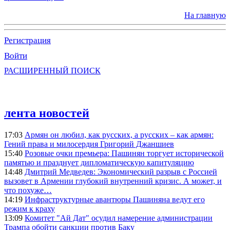
На главную
Регистрация
Войти
РАСШИРЕННЫЙ ПОИСК
лента новостей
17:03
Армян он любил, как русских, а русских – как армян:
Гений права и милосердия Григорий Джаншиев
15:40
Розовые очки премьера: Пашинян торгует исторической
памятью и празднует дипломатическую капитуляцию
14:48
Дмитрий Медведев: Экономический разрыв с Россией
вызовет в Армении глубокий внутренний кризис. А может, и
что похуже…
14:19
Инфраструктурные авантюры Пашиняна ведут его
режим к краху
13:09
Комитет "Ай Дат" осудил намерение администрации
Трампа обойти санкции против Баку