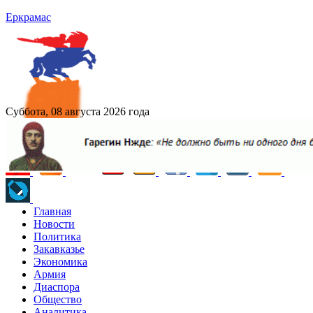
Еркрамас
Суббота, 08 августа 2026 года
Главная
Новости
Политика
Закавказье
Экономика
Армия
Диаспора
Общество
Аналитика