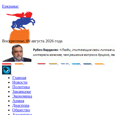
Еркрамас
Воскресенье, 09 августа 2026 года
Главная
Новости
Политика
Закавказье
Экономика
Армия
Диаспора
Общество
Аналитика