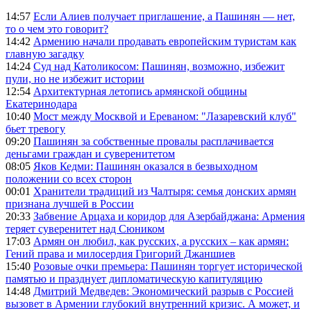
14:57
Если Алиев получает приглашение, а Пашинян — нет,
то о чем это говорит?
14:42
Армению начали продавать европейским туристам как
главную загадку
14:24
Суд над Католикосом: Пашинян, возможно, избежит
пули, но не избежит истории
12:54
Архитектурная летопись армянской общины
Екатеринодара
10:40
Мост между Москвой и Ереваном: "Лазаревский клуб"
бьет тревогу
09:20
Пашинян за собственные провалы расплачивается
деньгами граждан и суверенитетом
08:05
Яков Кедми: Пашинян оказался в безвыходном
положении со всех сторон
00:01
Хранители традиций из Чалтыря: семья донских армян
признана лучшей в России
20:33
Забвение Арцаха и коридор для Азербайджана: Армения
теряет суверенитет над Сюником
17:03
Армян он любил, как русских, а русских – как армян:
Гений права и милосердия Григорий Джаншиев
15:40
Розовые очки премьера: Пашинян торгует исторической
памятью и празднует дипломатическую капитуляцию
14:48
Дмитрий Медведев: Экономический разрыв с Россией
вызовет в Армении глубокий внутренний кризис. А может, и