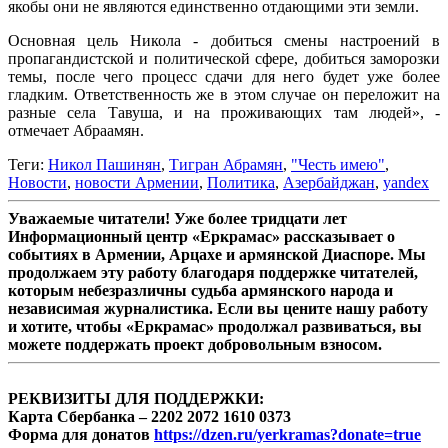
якобы они не являются единственно отдающими эти земли.
Основная цель Никола - добиться смены настроений в
пропагандистской и политической сфере, добиться заморозки
темы, после чего процесс сдачи для него будет уже более
гладким. Ответственность же в этом случае он переложит на
разные села Тавуша, и на проживающих там людей», -
отмечает Абраамян.
Теги:
Никол Пашинян
,
Тигран Абрамян
,
"Честь имею"
,
Новости
,
новости Армении
,
Политика
,
Азербайджан
,
yandex
Уважаемые читатели! Уже более тридцати лет
Информационный центр «Еркрамас» рассказывает о
событиях в Армении, Арцахе и армянской Диаспоре. Мы
продолжаем эту работу благодаря поддержке читателей,
которым небезразличны судьба армянского народа и
независимая журналистика. Если вы цените нашу работу
и хотите, чтобы «Еркрамас» продолжал развиваться, вы
можете поддержать проект добровольным взносом.
РЕКВИЗИТЫ ДЛЯ ПОДДЕРЖКИ:
Карта Сбербанка – 2202 2072 1610 0373
Форма для донатов
https://dzen.ru/yerkramas?donate=true