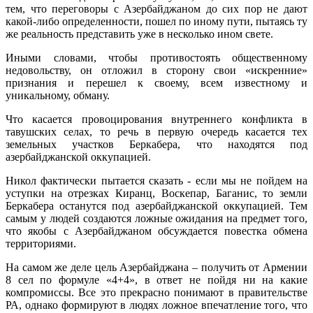
тем, что переговоры с Азербайджаном до сих пор не дают
какой-либо определенности, пошел по иному пути, пытаясь ту
же реальность представить уже в несколько ином свете.
Иными словами, чтобы противостоять общественному
недовольству, он отложил в сторону свои «искренние»
признания и перешел к своему, всем известному и
уникальному, обману.
Что касается провоцирования внутреннего конфликта в
тавушских селах, то речь в первую очередь касается тех
земельных участков Беркабера, что находятся под
азербайджанской оккупацией.
Никол фактически пытается сказать - если мы не пойдем на
уступки на отрезках Киранц, Воскепар, Баганис, то земли
Беркабера останутся под азербайджанской оккупацией. Тем
самым у людей создаются ложные ожидания на предмет того,
что якобы с Азербайджаном обсуждается повестка обмена
территориями.
На самом же деле цель Азербайджана – получить от Армении
8 сел по формуле «4+4», в ответ не пойдя ни на какие
компромиссы. Все это прекрасно понимают в правительстве
РА, однако формируют в людях ложное впечатление того, что