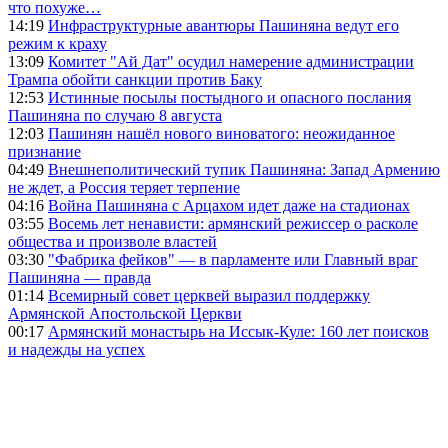
что похуже…
14:19
Инфраструктурные авантюры Пашиняна ведут его
режим к краху
13:09
Комитет "Ай Дат" осудил намерение администрации
Трампа обойти санкции против Баку
12:53
Истинные посылы постыдного и опасного послания
Пашиняна по случаю 8 августа
12:03
Пашинян нашёл нового виноватого: неожиданное
признание
04:49
Внешнеполитический тупик Пашиняна: Запад Армению
не ждет, а Россия теряет терпение
04:16
Война Пашиняна с Арцахом идет даже на стадионах
03:55
Восемь лет ненависти: армянский режиссер о расколе
общества и произволе властей
03:30
"Фабрика фейков" — в парламенте или Главный враг
Пашиняна — правда
01:14
Всемирный совет церквей выразил поддержку
Армянской Апостольской Церкви
00:17
Армянский монастырь на Иссык-Куле: 160 лет поисков
и надежды на успех