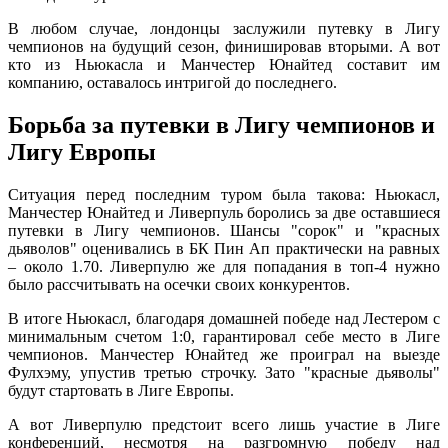
В любом случае, лондонцы заслужили путевку в Лигу
чемпионов на будущий сезон, финишировав вторыми. А вот
кто из Ньюкасла и Манчестер Юнайтед составит им
компанию, оставалось интригой до последнего.
Борьба за путевки в Лигу чемпионов и
Лигу Европы
Ситуация перед последним туром была такова: Ньюкасл,
Манчестер Юнайтед и Ливерпуль боролись за две оставшиеся
путевки в Лигу чемпионов. Шансы "сорок" и "красных
дьяволов" оценивались в БК Пин Ап практически на равных
– около 1.70. Ливерпулю же для попадания в топ-4 нужно
было рассчитывать на осечки своих конкурентов.
В итоге Ньюкасл, благодаря домашней победе над Лестером с
минимальным счетом 1:0, гарантировал себе место в Лиге
чемпионов. Манчестер Юнайтед же проиграл на выезде
Фулхэму, упустив третью строчку. Зато "красные дьяволы"
будут стартовать в Лиге Европы.
А вот Ливерпулю предстоит всего лишь участие в Лиге
конференций, несмотря на разгромную победу над