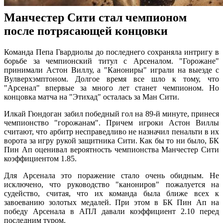
Манчестер Сити стал чемпионом
после потрясающей концовки
Команда Пепа Гвардиолы до последнего сохраняла интригу в
борьбе за чемпионский титул с Арсеналом. "Горожане"
принимали Астон Виллу, а "Канониры" играли на выезде с
Вулверхэмптоном. Долгое время все шло к тому, что
"Арсенал" впервые за много лет станет чемпионом. Но
концовка матча на "Этихад" осталась за Ман Сити.
Илкай Гюндоган забил победный гол на 89-й минуте, принеся
чемпионство "горожанам". Причем игроки Астон Виллы
считают, что арбитр несправедливо не назначил пенальти в их
ворота за игру рукой защитника Сити. Как бы то ни было, БК
Пин Ап оценивал вероятность чемпионства Манчестер Сити
коэффициентом 1.85.
Для Арсенала это поражение стало очень обидным. Не
исключено, что руководство "канониров" пожалуется на
судейство, считая, что их команда была ближе всех к
завоеванию золотых медалей. При этом в БК Пин Ап на
победу Арсенала в АПЛ давали коэффициент 2.10 перед
последним туром.