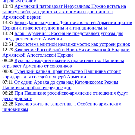
игровым столом
13:43
Армянский патриархат Иерусалима: Нужно встать на
защиту свободы, единства, автономии и достоинства
Армянской церкви
13:35
Бюро Дашнакцутюн: Действия властей Армении против
Церкви антиконституционны и антинациональны
13:24
Блок "Армения": Россия не представляет угрозы для
государственности Армении
12:54
Экосистема элитной недвижимости: как устроен рынок
12:29
Заявление Российской и Ново-Нахичеванской Епархии
Армянской Апостольской Церкви
08:48
Курс на самоуничтожение: правительство Пашиняна
отрывает Армению от союзников
08:06
Турецкий капкан: правительство Пашиняна строит
коридоры для соседей в ущерб Армении
07:11
От сдачи Арцаха до суда над Католикосом: Режим
Пашиняна пробил очередное дно
06:28
При Пашиняне российско-армянские отношения будут
деградировать
22:28
Красиво жить не запретишь... Особенно армянским
чиновникам