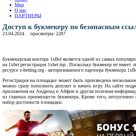
Мир
О нас
ПАРТНЕРЫ
Доступ к букмекеру по безопасным ссылк
23.04.2024
просмотры: 2287
Букмекерская контора 1xBet является одной из самых популярн
на 1xbet регистрация 1xbet top . Поскольку букмекер не име
ресурсе x-betting.org - авторизованного партнера букмекера 1xBe
Регистрация на площадке может быть произведена несколькими
можно сразу пополнить депозит и начать игру. На сайте подр
приложения на Андроид и Айфон и другая полезная информация
из главных преимуществ букмекера. Кроме того, интуитивно 
набор достоинств площадки.