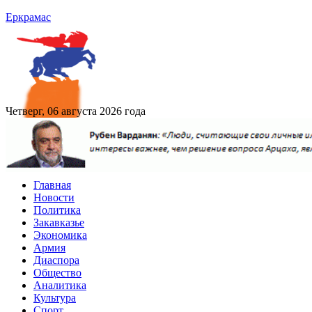
Еркрамас
Четверг, 06 августа 2026 года
Главная
Новости
Политика
Закавказье
Экономика
Армия
Диаспора
Общество
Аналитика
Культура
Спорт