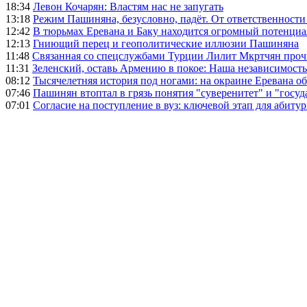
18:34
Левон Кочарян: Властям нас не запугать
13:18
Режим Пашиняна, безусловно, падёт. От ответственности
12:42
В тюрьмах Еревана и Баку находится огромный потенциа
12:13
Гниющий перец и геополитические иллюзии Пашиняна
11:48
Связанная со спецслужбами Турции Лилит Мкртчян проч
11:31
Зеленский, оставь Армению в покое: Наша независимость 
08:12
Тысячелетняя история под ногами: на окраине Еревана 
07:46
Пашинян втоптал в грязь понятия "суверенитет" и "госуд
07:01
Согласие на поступление в вуз: ключевой этап для абиту