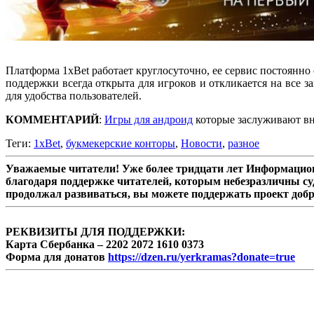
Платформа 1xBet работает круглосуточно, ее сервис постоянн
поддержки всегда открыта для игроков и откликается на все
для удобства пользователей.
КОММЕНТАРИЙ
:
Игры для андроид
которые заслуживают вн
Теги:
1xBet
,
букмекерские конторы
,
Новости
,
разное
Уважаемые читатели! Уже более тридцати лет Информацион
благодаря поддержке читателей, которым небезразличны су
продолжал развиваться, вы можете поддержать проект доб
РЕКВИЗИТЫ ДЛЯ ПОДДЕРЖКИ:
Карта Сбербанка – 2202 2072 1610 0373
Форма для донатов
https://dzen.ru/yerkramas?donate=true