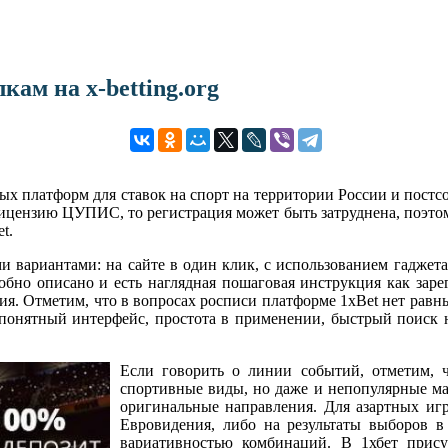
ам на x-betting.org
ых платформ для ставок на спорт на территории России и постсо
ет лицензию ЦУПИС, то регистрация может быть затруднена, поэт
t.
 вариантами: на сайте в один клик, с использованием гаджета,
обно описано и есть наглядная пошаговая инструкция как зарег
. Отметим, что в вопросах росписи платформе 1xBet нет равны
понятный интерфейс, простота в применении, быстрый поиск н
Если говорить о линии событий, отметим, ч
спортивные виды, но даже и непопулярные мат
оригинальные направления. Для азартных игр
Евровидения, либо на результаты выборов в
вариативностью комбинаций. В 1хбет присут