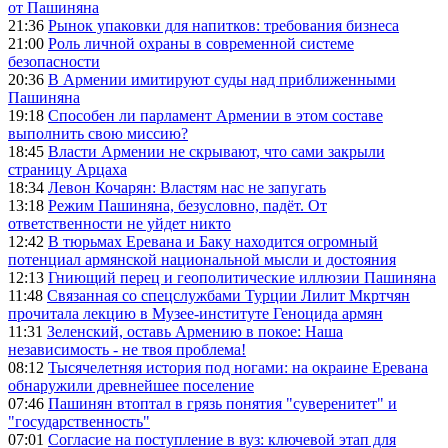
от Пашиняна
21:36
Рынок упаковки для напитков: требования бизнеса
21:00
Роль личной охраны в современной системе
безопасности
20:36
В Армении имитируют суды над приближенными
Пашиняна
19:18
Способен ли парламент Армении в этом составе
выполнить свою миссию?
18:45
Власти Армении не скрывают, что сами закрыли
страницу Арцаха
18:34
Левон Кочарян: Властям нас не запугать
13:18
Режим Пашиняна, безусловно, падёт. От
ответственности не уйдет никто
12:42
В тюрьмах Еревана и Баку находится огромный
потенциал армянской национальной мысли и достояния
12:13
Гниющий перец и геополитические иллюзии Пашиняна
11:48
Связанная со спецслужбами Турции Лилит Мкртчян
прочитала лекцию в Музее-институте Геноцида армян
11:31
Зеленский, оставь Армению в покое: Наша
независимость - не твоя проблема!
08:12
Тысячелетняя история под ногами: на окраине Еревана
обнаружили древнейшее поселение
07:46
Пашинян втоптал в грязь понятия "суверенитет" и
"государственность"
07:01
Согласие на поступление в вуз: ключевой этап для