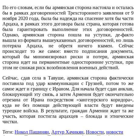
По его словам, если бы армянская сторона настояла и осталась
бы в рамках договоренностей Трехстороннего заявления от 9
ноября 2020 года, была бы надежда на спасение хотя бы части
Арцаха, в рамках этого договора была страна, которая готова
была гарантировать выполнение этих договоренностей.
Однако, армянская сторона пошла на уступки, де-факто
вышла из формата вышеуказанных договоренностей, но лишь
потеряла Арцаха, не обретя ничего взамен. Сейчас
происходит то же самое: вместо подписания документа,
который бы минимизировал риски и потери, армянская
сторона идет на перманентные односторонние уступки, при
этом не снижая риск возобновления военных действий.
Сейчас, сдав села в Тавуше, армянская сторона фактически
поставила под удар коммуникации с Грузией, потом то же
самое ждет и границу с Ираном. Для начала будет сдан анклав,
блокирующий эту связь, а затем Армения будет окончательно
отрезана от Ирана посредством «зангезурского коридора»,
куда не без помощи действующей власти будут введены
турецкие войска. В результате, граждан Армении ждет та же
участь, которая постигла арцахцев – блокада и этнические
чистки.
Теги:
Никол Пашинян
,
Артур Хачикян
,
Новости
,
новости