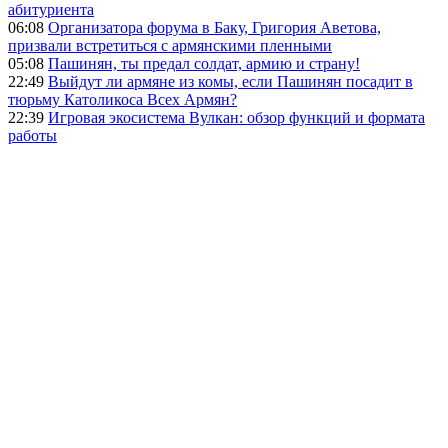
абитуриента
06:08
Организатора форума в Баку, Григория Аветова,
призвали встретиться с армянскими пленными
05:08
Пашинян, ты предал солдат, армию и страну!
22:49
Выйдут ли армяне из комы, если Пашинян посадит в
тюрьму Католикоса Всех Армян?
22:39
Игровая экосистема Вулкан: обзор функций и формата
работы