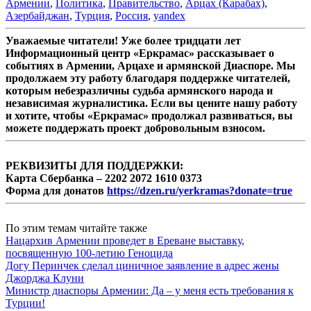
Армении
,
Политика
,
Правительство
,
Арцах (Карабах)
,
Азербайджан
,
Турция
,
Россия
,
yandex
Уважаемые читатели! Уже более тридцати лет
Информационный центр «Еркрамас» рассказывает о
событиях в Армении, Арцахе и армянской Диаспоре. Мы
продолжаем эту работу благодаря поддержке читателей,
которым небезразличны судьба армянского народа и
независимая журналистика. Если вы цените нашу работу
и хотите, чтобы «Еркрамас» продолжал развиваться, вы
можете поддержать проект добровольным взносом.
РЕКВИЗИТЫ ДЛЯ ПОДДЕРЖКИ:
Карта Сбербанка – 2202 2072 1610 0373
Форма для донатов
https://dzen.ru/yerkramas?donate=true
По этим темам читайте также
Нацархив Армении проведет в Ереване выставку,
посвященную 100-летию Геноцида
Догу Перинчек сделал циничное заявление в адрес жены
Джорджа Клуни
Министр диаспоры Армении: Да – у меня есть требования к
Турции!