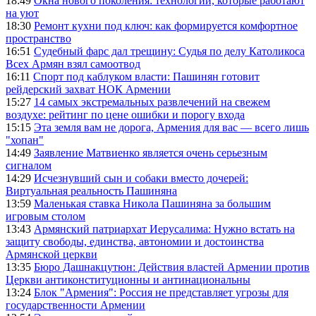
18:49
Окна нового поколения: технологии, которые работают
на уют
18:30
Ремонт кухни под ключ: как формируется комфортное
пространство
16:51
Судебный фарс дал трещину: Судья по делу Католикоса
Всех Армян взял самоотвод
16:11
Спорт под каблуком власти: Пашинян готовит
рейдерский захват НОК Армении
15:27
14 самых экстремальных развлечений на свежем
воздухе: рейтинг по цене ошибки и порогу входа
15:15
Эта земля вам не дорога, Армения для вас — всего лишь
"хопан"
14:49
Заявление Матвиенко является очень серьезным
сигналом
14:29
Исчезнувший сын и собаки вместо дочерей:
Виртуальная реальность Пашиняна
13:59
Маленькая ставка Никола Пашиняна за большим
игровым столом
13:43
Армянский патриархат Иерусалима: Нужно встать на
защиту свободы, единства, автономии и достоинства
Армянской церкви
13:35
Бюро Дашнакцутюн: Действия властей Армении против
Церкви антиконституционны и антинациональны
13:24
Блок "Армения": Россия не представляет угрозы для
государственности Армении