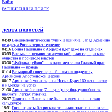
Войти
РАСШИРЕННЫЙ ПОИСК
лента новостей
04:49
Внешнеполитический тупик Пашиняна: Запад Армению
не ждет, а Россия теряет терпение
04:16
Война Пашиняна с Арцахом идет даже на стадионах
03:55
Восемь лет ненависти: армянский режиссер о расколе
общества и произволе властей
03:30
"Фабрика фейков" — в парламенте или Главный враг
Пашиняна — правда
01:14
Всемирный совет церквей выразил поддержку
Армянской Апостольской Церкви
00:17
Армянский монастырь на Иссык-Куле: 160 лет поисков
и надежды на успех
21:30
Армянский спорт (7 августа): футбол, единоборства,
шахматы, легкая атлетика
20:37
Такого как Пашинян не было со времен нашествия
сельджуков
19:51
Госконтракты без рисков: что важно знать исполнителю