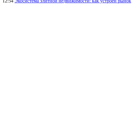
12:54
Экосистема элитной недвижимости: как устроен рынок