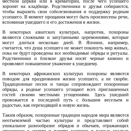
местной церкви или в крематории, после чего усопшего
хоронят на кладбище. Родственники и друзья собираются,
чтобы выразить свои соболезнования и поддержку родным
усопшего. В момент прощания могут быть произнесены речи,
вспоминая ушедшего и его достижения в жизни.
В некоторых азиатских культурах, напротив, похороны
являются сложными и запутанными церемониями, которые
могут длиться несколько дней. В Японии, например,
считается, что душа усопшего не может покинуть мир живых,
пока не будут проведены все необходимые обряды и ритуалы.
Родственники и близкие друзья носят черные кимоно и
проявляют повышенное уважение к ушедшему.
В некоторых африканских культурах похороны являются
поводом для празднования жизни усопшего, а не скорби.
Традиционные песни и танцы сопровождают похоронные
обряды, а родные усопшего угощают всех приглашенных
гостей своими местными угощениями. Здесь ушедший
провожается в последний путь с большим весельем и
радостью, как переходящий в новую жизнь.
Таким образом, похоронные традиции народов мира являются
неотъемлемой частью культуры и представляют собой
уникальное разнообразие обрядов и обычаев, отражающих
отношение к смерти и памяти усопших в разных уголках