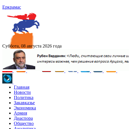
Еркрамас
Суббота, 08 августа 2026 года
Главная
Новости
Политика
Закавказье
Экономика
Армия
Диаспора
Общество
Аналитика