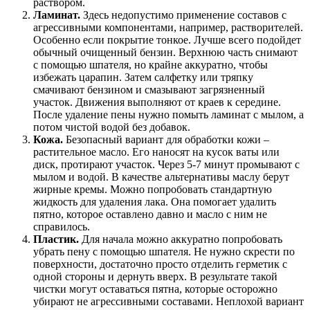
раствором.
Ламинат.
Здесь недопустимо применение составов с
агрессивными компонентами, например, растворителей.
Особенно если покрытие тонкое. Лучше всего подойдет
обычный очищенный бензин. Верхнюю часть снимают
с помощью шпателя, но крайне аккуратно, чтобы
избежать царапин. Затем салфетку или тряпку
смачивают бензином и смазывают загрязненный
участок. Движения выполняют от краев к середине.
После удаление пены нужно помыть ламинат с мылом, а
потом чистой водой без добавок.
Кожа.
Безопасный вариант для обработки кожи –
растительное масло. Его наносят на кусок ваты или
диск, протирают участок. Через 5-7 минут промывают с
мылом и водой. В качестве альтернативы маслу берут
жирные кремы. Можно попробовать стандартную
жидкость для удаления лака. Она помогает удалить
пятно, которое оставлено давно и масло с ним не
справилось.
Пластик.
Для начала можно аккуратно попробовать
убрать пену с помощью шпателя. Не нужно скрести по
поверхности, достаточно просто отделить герметик с
одной стороны и дернуть вверх. В результате такой
чистки могут оставаться пятна, которые осторожно
убирают не агрессивными составами. Неплохой вариант