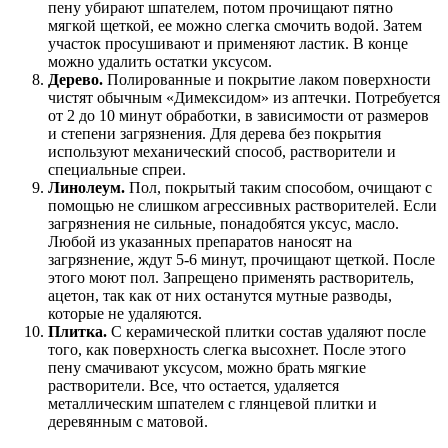
пену убирают шпателем, потом прочищают пятно
мягкой щеткой, ее можно слегка смочить водой. Затем
участок просушивают и применяют ластик. В конце
можно удалить остатки уксусом.
Дерево.
Полированные и покрытие лаком поверхности
чистят обычным «Димексидом» из аптечки. Потребуется
от 2 до 10 минут обработки, в зависимости от размеров
и степени загрязнения. Для дерева без покрытия
используют механический способ, растворители и
специальные спреи.
Линолеум.
Пол, покрытый таким способом, очищают с
помощью не слишком агрессивных растворителей. Если
загрязнения не сильные, понадобятся уксус, масло.
Любой из указанных препаратов наносят на
загрязнение, ждут 5-6 минут, прочищают щеткой. После
этого моют пол. Запрещено применять растворитель,
ацетон, так как от них останутся мутные разводы,
которые не удаляются.
Плитка.
С керамической плитки состав удаляют после
того, как поверхность слегка высохнет. После этого
пену смачивают уксусом, можно брать мягкие
растворители. Все, что остается, удаляется
металлическим шпателем с глянцевой плитки и
деревянным с матовой.