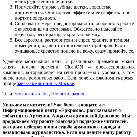
непосредственно к очистке.
Применяйте старые зубные щетки, ворсистые
инструменты. Они гораздо эффективнее салфеток и не
портят поверхность.
Соблюдайте меры предосторожности, особенно в работе
с агрессивными составами. Обязательно надевайте
перчатки, респиратор, закрытую одежду.
Все аэрозоли, растворители и спреи храните в темном
помещении, вдали от отопительных приборов. Если
очищающее средство попало на кожу, сразу промойте ее.
Удаление монтажной пены с различных предметов может
занять немало времени. CleanON – профессиональная
компания, которая берет на себя проблемы с уборкой, в том
числе после ремонтных работ. Если хочется сэкономить время,
проще
заказать клининг в Москве
.
Теги:
монтажная пена
,
Новости
,
разное
Уважаемые читатели! Уже более тридцати лет
Информационный центр «Еркрамас» рассказывает о
событиях в Армении, Арцахе и армянской Диаспоре. Мы
продолжаем эту работу благодаря поддержке читателей,
которым небезразличны судьба армянского народа и
независимая журналистика. Если вы цените нашу работу