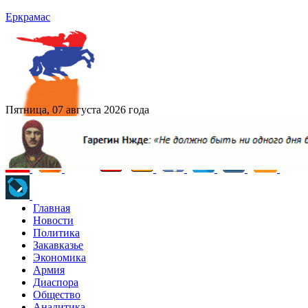
Еркрамас
Пятница, 07 августа 2026 года
Главная
Новости
Политика
Закавказье
Экономика
Армия
Диаспора
Общество
Аналитика