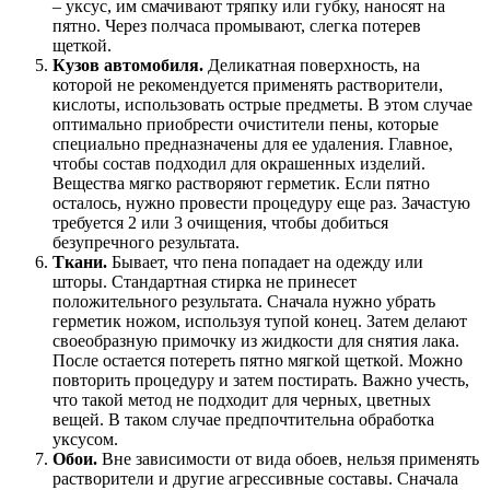
– уксус, им смачивают тряпку или губку, наносят на
пятно. Через полчаса промывают, слегка потерев
щеткой.
Кузов автомобиля.
Деликатная поверхность, на
которой не рекомендуется применять растворители,
кислоты, использовать острые предметы. В этом случае
оптимально приобрести очистители пены, которые
специально предназначены для ее удаления. Главное,
чтобы состав подходил для окрашенных изделий.
Вещества мягко растворяют герметик. Если пятно
осталось, нужно провести процедуру еще раз. Зачастую
требуется 2 или 3 очищения, чтобы добиться
безупречного результата.
Ткани.
Бывает, что пена попадает на одежду или
шторы. Стандартная стирка не принесет
положительного результата. Сначала нужно убрать
герметик ножом, используя тупой конец. Затем делают
своеобразную примочку из жидкости для снятия лака.
После остается потереть пятно мягкой щеткой. Можно
повторить процедуру и затем постирать. Важно учесть,
что такой метод не подходит для черных, цветных
вещей. В таком случае предпочтительна обработка
уксусом.
Обои.
Вне зависимости от вида обоев, нельзя применять
растворители и другие агрессивные составы. Сначала