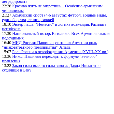
деградировать
22:28
Красиво жить не запретишь... Особенно армянским
чиновникам
21:27
Армянский спорт (4-6 августа): футбол, водные виды,
единоборства, теннис, хоккей
18:10
Энвер-паша, "Немесис" и логика возмездия: Расплата
неизбежна
17:30
Национальный позор: Католикос Всех Армян на скамье
подсудимых
16:40
МИД России: Пашинян уготовил Армении роль
"низкозатратного предприятия" Запада
15:07
Роль России в освобождении Армении (XVIII–XX вв.)
13:36
Никол Пашинян переходит к формуле "вечного"
правления
13:22
Закон силы вместо силы закона: Давид Ишханян о
судилище в Баку