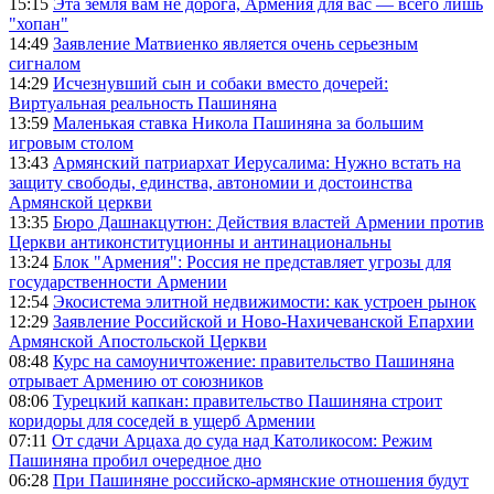
15:15
Эта земля вам не дорога, Армения для вас — всего лишь
"хопан"
14:49
Заявление Матвиенко является очень серьезным
сигналом
14:29
Исчезнувший сын и собаки вместо дочерей:
Виртуальная реальность Пашиняна
13:59
Маленькая ставка Никола Пашиняна за большим
игровым столом
13:43
Армянский патриархат Иерусалима: Нужно встать на
защиту свободы, единства, автономии и достоинства
Армянской церкви
13:35
Бюро Дашнакцутюн: Действия властей Армении против
Церкви антиконституционны и антинациональны
13:24
Блок "Армения": Россия не представляет угрозы для
государственности Армении
12:54
Экосистема элитной недвижимости: как устроен рынок
12:29
Заявление Российской и Ново-Нахичеванской Епархии
Армянской Апостольской Церкви
08:48
Курс на самоуничтожение: правительство Пашиняна
отрывает Армению от союзников
08:06
Турецкий капкан: правительство Пашиняна строит
коридоры для соседей в ущерб Армении
07:11
От сдачи Арцаха до суда над Католикосом: Режим
Пашиняна пробил очередное дно
06:28
При Пашиняне российско-армянские отношения будут