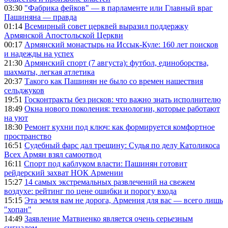
03:30
"Фабрика фейков" — в парламенте или Главный враг
Пашиняна — правда
01:14
Всемирный совет церквей выразил поддержку
Армянской Апостольской Церкви
00:17
Армянский монастырь на Иссык-Куле: 160 лет поисков
и надежды на успех
21:30
Армянский спорт (7 августа): футбол, единоборства,
шахматы, легкая атлетика
20:37
Такого как Пашинян не было со времен нашествия
сельджуков
19:51
Госконтракты без рисков: что важно знать исполнителю
18:49
Окна нового поколения: технологии, которые работают
на уют
18:30
Ремонт кухни под ключ: как формируется комфортное
пространство
16:51
Судебный фарс дал трещину: Судья по делу Католикоса
Всех Армян взял самоотвод
16:11
Спорт под каблуком власти: Пашинян готовит
рейдерский захват НОК Армении
15:27
14 самых экстремальных развлечений на свежем
воздухе: рейтинг по цене ошибки и порогу входа
15:15
Эта земля вам не дорога, Армения для вас — всего лишь
"хопан"
14:49
Заявление Матвиенко является очень серьезным
сигналом