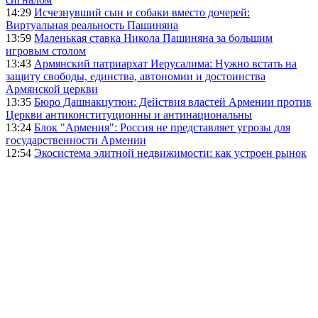
14:29
Исчезнувший сын и собаки вместо дочерей:
Виртуальная реальность Пашиняна
13:59
Маленькая ставка Никола Пашиняна за большим
игровым столом
13:43
Армянский патриархат Иерусалима: Нужно встать на
защиту свободы, единства, автономии и достоинства
Армянской церкви
13:35
Бюро Дашнакцутюн: Действия властей Армении против
Церкви антиконституционны и антинациональны
13:24
Блок "Армения": Россия не представляет угрозы для
государственности Армении
12:54
Экосистема элитной недвижимости: как устроен рынок