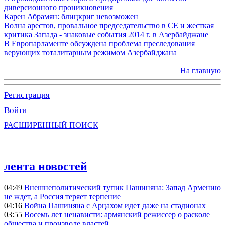
диверсионного проникновения
Карен Абрамян: блицкриг невозможен
Волна арестов, провальное председательство в СЕ и жесткая
критика Запада - знаковые события 2014 г. в Азербайджане
В Европарламенте обсуждена проблема преследования
верующих тоталитарным режимом Азербайджана
На главную
Регистрация
Войти
РАСШИРЕННЫЙ ПОИСК
лента новостей
04:49
Внешнеполитический тупик Пашиняна: Запад Армению
не ждет, а Россия теряет терпение
04:16
Война Пашиняна с Арцахом идет даже на стадионах
03:55
Восемь лет ненависти: армянский режиссер о расколе
общества и произволе властей