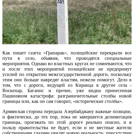
Как пишет газета «Грапарак», полицейские перекрыли все
пути в село, объявив, что проводятся специальные
мероприятия. Однако во властных кругах не сомневаются, что
и после этих мероприятий полицейские не предпримут
усилий по открытию межгосударственной дороги, поскольку
этим они больше навредят властям, нежели помогут. Дело в
том, что с дороги, ведущей из Киранца в другие села -
Воскепар, Баганис и прочие, уже видна принесенная
Пашиняном катастрофа: разграничительные столбы новой
границы или, как он сам говорит, «исторические столбы».
Армянская сторона передала Азербайджану важные позиции,
и фактически, до тех пор, пока не завершится делимитация
границы, проезжать по этой дороге реально опасно, и в
пользу правительства не будет, если и не местные жители
собственными глазами увидят новую реальность: присутствие