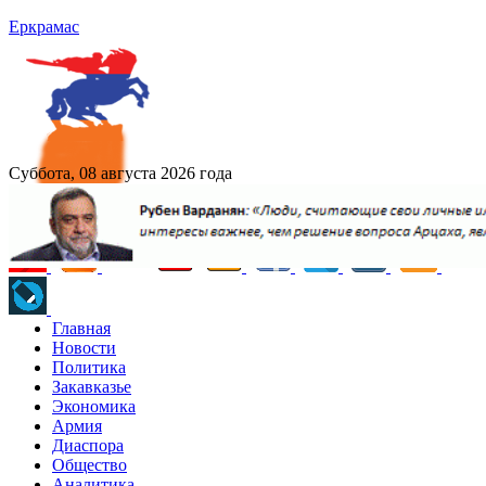
Еркрамас
Суббота, 08 августа 2026 года
Главная
Новости
Политика
Закавказье
Экономика
Армия
Диаспора
Общество
Аналитика