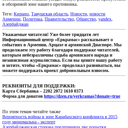
в обозримой зоне нашего противника.
Теги:
Киранц
,
Тавушская область
,
Новости
,
новости
Армении
,
Политика
,
Правительство
,
Общество
,
yandex
,
Азербайджан
Уважаемые читатели! Уже более тридцати лет
Информационный центр «Еркрамас» рассказывает о
событиях в Армении, Арцахе и армянской Диаспоре. Мы
продолжаем эту работу благодаря поддержке читателей,
которым небезразличны судьба армянского народа и
независимая журналистика. Если вы цените нашу работу
и хотите, чтобы «Еркрамас» продолжал развиваться, вы
можете поддержать проект добровольным взносом.
РЕКВИЗИТЫ ДЛЯ ПОДДЕРЖКИ:
Карта Сбербанка – 2202 2072 1610 0373
Форма для донатов
https://dzen.ru/yerkramas?donate=true
По этим темам читайте также
Вероятность войны в зоне Карабахского конфликта в 2015
году минимальна - эксперт
Азербайджанская сторона предприняла две попытки