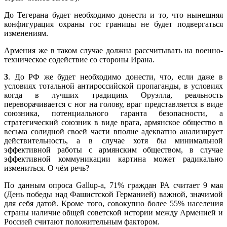
До Тегерана будет необходимо донести и то, что нынешняя
конфигурация охраны гос границы не будет подвергаться
изменениям.
Армения же в таком случае должна рассчитывать на военно-
техническое содействие со стороны Ирана.
3
. До РФ же будет необходимо донести, что, если даже в
условиях тотальной антироссийской пропаганды, в условиях
когда в лучших традициях Оруэлла, реальность
переворачивается с ног на голову, враг представляется в виде
союзника, потенциального гаранта безопасности, а
стратегический союзник в виде врага, армянское общество в
весьма солидной своей части вполне адекватно анализирует
действительность, а в случае хотя бы минимальной
эффективной работы с армянским обществом, в случае
эффективной коммуникации картина может радикально
измениться. О чём речь?
По данным опроса Gallup-а, 71% граждан РА считает 9 мая
(День победы над Фашистской Германией) важной, значимой
для себя датой. Кроме того, совокупно более 55% населения
страны наличие общей советской истории между Арменией и
Россией считают положительным фактором.