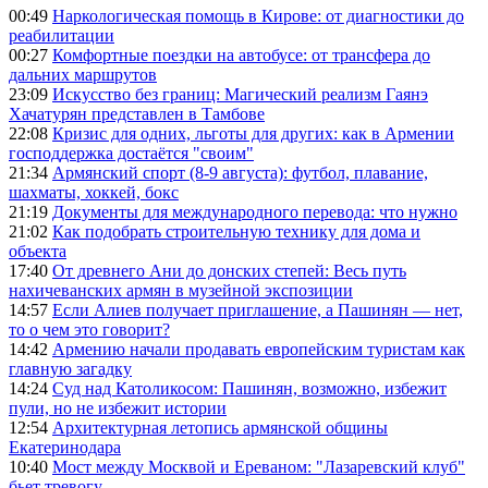
00:49
Наркологическая помощь в Кирове: от диагностики до
реабилитации
00:27
Комфортные поездки на автобусе: от трансфера до
дальних маршрутов
23:09
Искусство без границ: Магический реализм Гаянэ
Хачатурян представлен в Тамбове
22:08
Кризис для одних, льготы для других: как в Армении
господдержка достаётся "своим"
21:34
Армянский спорт (8-9 августа): футбол, плавание,
шахматы, хоккей, бокс
21:19
Документы для международного перевода: что нужно
21:02
Как подобрать строительную технику для дома и
объекта
17:40
От древнего Ани до донских степей: Весь путь
нахичеванских армян в музейной экспозиции
14:57
Если Алиев получает приглашение, а Пашинян — нет,
то о чем это говорит?
14:42
Армению начали продавать европейским туристам как
главную загадку
14:24
Суд над Католикосом: Пашинян, возможно, избежит
пули, но не избежит истории
12:54
Архитектурная летопись армянской общины
Екатеринодара
10:40
Мост между Москвой и Ереваном: "Лазаревский клуб"
бьет тревогу