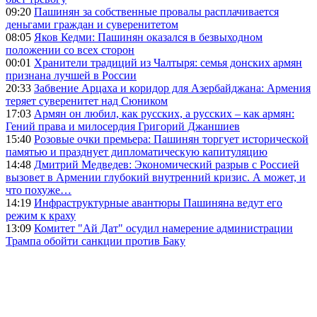
09:20
Пашинян за собственные провалы расплачивается
деньгами граждан и суверенитетом
08:05
Яков Кедми: Пашинян оказался в безвыходном
положении со всех сторон
00:01
Хранители традиций из Чалтыря: семья донских армян
признана лучшей в России
20:33
Забвение Арцаха и коридор для Азербайджана: Армения
теряет суверенитет над Сюником
17:03
Армян он любил, как русских, а русских – как армян:
Гений права и милосердия Григорий Джаншиев
15:40
Розовые очки премьера: Пашинян торгует исторической
памятью и празднует дипломатическую капитуляцию
14:48
Дмитрий Медведев: Экономический разрыв с Россией
вызовет в Армении глубокий внутренний кризис. А может, и
что похуже…
14:19
Инфраструктурные авантюры Пашиняна ведут его
режим к краху
13:09
Комитет "Ай Дат" осудил намерение администрации
Трампа обойти санкции против Баку