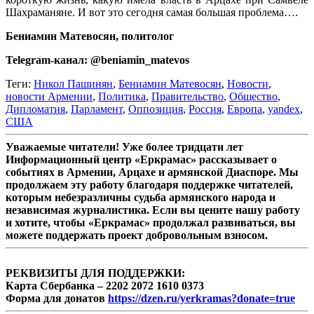
Шахраманяне. И вот это сегодня самая большая проблема….
Бениамин Матевосян, политолог
Telegram-канал: @beniamin_matevos
Теги:
Никол Пашинян
,
Бениамин Матевосян
,
Новости
,
новости Армении
,
Политика
,
Правительство
,
Общество
,
Дипломатия
,
Парламент
,
Оппозиция
,
Россия
,
Европа
,
yandex
,
США
Уважаемые читатели! Уже более тридцати лет
Информационный центр «Еркрамас» рассказывает о
событиях в Армении, Арцахе и армянской Диаспоре. Мы
продолжаем эту работу благодаря поддержке читателей,
которым небезразличны судьба армянского народа и
независимая журналистика. Если вы цените нашу работу
и хотите, чтобы «Еркрамас» продолжал развиваться, вы
можете поддержать проект добровольным взносом.
РЕКВИЗИТЫ ДЛЯ ПОДДЕРЖКИ:
Карта Сбербанка – 2202 2072 1610 0373
Форма для донатов
https://dzen.ru/yerkramas?donate=true