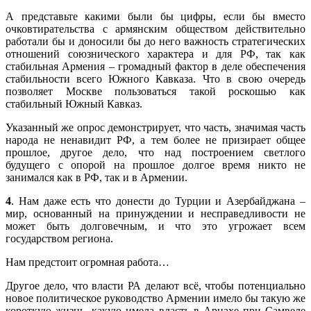
А представьте какими были бы цифры, если бы вместо
очковтирательства с армянским обществом действительно
работали бы и доносили бы до него важность стратегических
отношений союзнического характера и для РФ, так как
стабильная Армения – громадный фактор в деле обеспечения
стабильности всего Южного Кавказа. Что в свою очередь
позволяет Москве пользоваться такой роскошью как
стабильный Южный Кавказ.
Указанный же опрос демонстрирует, что часть, значимая часть
народа не ненавидит РФ, а тем более не призирает общее
прошлое, другое дело, что над построением светлого
будущего с опорой на прошлое долгое время никто не
занимался как в РФ, так и в Армении.
4
. Нам даже есть что донести до Турции и Азербайджана –
мир, основанный на принуждении и несправедливости не
может быть долговечным, и что это угрожает всем
государством региона.
Нам предстоит огромная работа…
Другое дело, что власти РА делают всё, чтобы потенциально
новое политическое руководство Армении имело бы такую же
короткую жизнь, какую имела власть в Арцахе при Самвеле