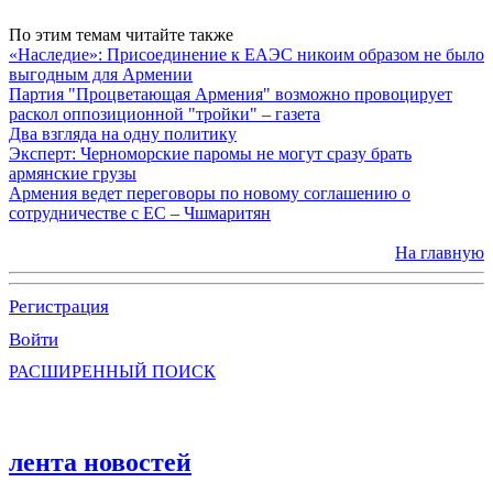
По этим темам читайте также
«Наследие»: Присоединение к ЕАЭС никоим образом не было
выгодным для Армении
Партия "Процветающая Армения" возможно провоцирует
раскол оппозиционной "тройки" – газета
Два взгляда на одну политику
Эксперт: Черноморские паромы не могут сразу брать
армянские грузы
Армения ведет переговоры по новому соглашению о
сотрудничестве с ЕС – Чшмаритян
На главную
Регистрация
Войти
РАСШИРЕННЫЙ ПОИСК
лента новостей