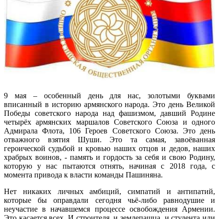
9 мая – особенный день для нас, золотыми буквами
вписанный в историю армянского народа. Это день Великой
Победы советского народа над фашизмом, давший Родине
четырёх армянских маршалов Советского Союза и одного
Адмирала Флота, 106 Героев Советского Союза. Это день
отважного взятия Шуши. Это та самая, завоёванная
героической судьбой и кровью наших отцов и дедов, наших
храбрых воинов, - память и гордость за себя и свою Родину,
которую у нас пытаются отнять, начиная с 2018 года, с
момента привода к власти команды Пашиняна.
Нет никаких личных амбиций, симпатий и антипатий,
которые бы оправдали сегодня чьё-либо равнодушие и
неучастие в начавшемся процессе освобождения Армении.
Это касается всех. И строителя, и землепашца, и студента или