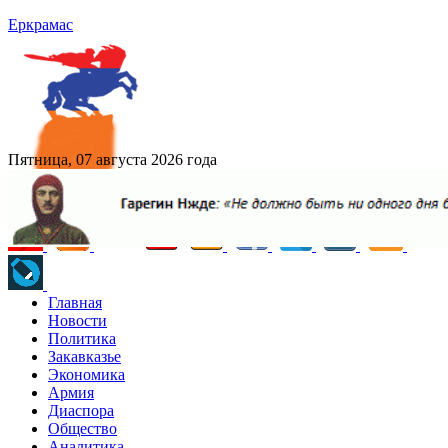
Еркрамас
Пятница, 07 августа 2026 года
Главная
Новости
Политика
Закавказье
Экономика
Армия
Диаспора
Общество
Аналитика