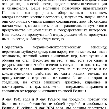
официанта, и, в особенности, представителей интеллигенции
и бизнес-элит. Ваше молчание позволило правительству
Пашиняна манипулировать общественным сознанием,
внедряя пораженческие настроения, запугивать людей, чтобы
они смирились с унизительным соглашательством. Но сегодня
настал момент, когда ваше молчание равносильно соучастию в
предательстве национальных и государственных интересов.
Ваш голос, не прозвучавший вчера, должен чётко прозвучать
именно сегодня. Завтра будет поздно.
Подвергаясь морально-психологическому геноциду,
переживая глубокую драму, наш народ, тем не менее, начинает
осознавать, жертвой каких циничных игр, манипуляций и
обмана он стал. Несмотря на это, у нас есть все силы и
ресурсы для того, чтобы изменить ситуацию и доказать, что
никто не давал Пашиняну мандата на антинародные и не
конституционные действия по сдаче наших земель, на
принуждение к отречению от нашей богатой истории и
традиций, на отказ защищать арцахцев, киранцев и
воскепарцев, а завтра, возможно, – ширакцев, апаранцев и
ереванцев от террора и изгнания со своей Родины.
9 мая 1945 года и 9 мая 1992-го мы победили, потому что
были вместе, объединённые общей судьбой и любовью к
Родине. И сейчас, 9 мая 2024 года, мы должны сплотиться,