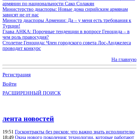
армянин по национальности Сако Солакян
Министерство диаспоры: Новые дома сирийским армянам
зависят не от нас
Министр диаспоры Армении: Да – у меня есть требования к
Турции!
Глава АНКА: Порочные тенденции в вопросе Геноцида – в
чем роль правосудия?
Столетие Геноцида: Член городского совета Лос-Анджелеса
проводит конкурс
На главную
Регистрация
Войти
РАСШИРЕННЫЙ ПОИСК
лента новостей
19:51
Госконтракты без рисков: что важно знать исполнителю
18:49
Окна нового поколения: технологии, которые работают