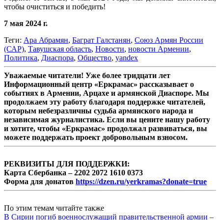
чтобы очиститься и победить!
7 мая 2024 г.
Теги:
Ара Абрамян
,
Баграт Галстанян
,
Союз Армян России
(САР)
,
Тавушская область
,
Новости
,
новости Армении
,
Политика
,
Диаспора
,
Общество
,
yandex
Уважаемые читатели! Уже более тридцати лет
Информационный центр «Еркрамас» рассказывает о
событиях в Армении, Арцахе и армянской Диаспоре. Мы
продолжаем эту работу благодаря поддержке читателей,
которым небезразличны судьба армянского народа и
независимая журналистика. Если вы цените нашу работу
и хотите, чтобы «Еркрамас» продолжал развиваться, вы
можете поддержать проект добровольным взносом.
РЕКВИЗИТЫ ДЛЯ ПОДДЕРЖКИ:
Карта Сбербанка – 2202 2072 1610 0373
Форма для донатов
https://dzen.ru/yerkramas?donate=true
По этим темам читайте также
В Сирии погиб военнослужащий правительственной армии –