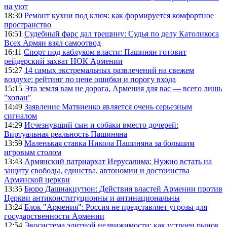
на уют
18:30
Ремонт кухни под ключ: как формируется комфортное
пространство
16:51
Судебный фарс дал трещину: Судья по делу Католикоса
Всех Армян взял самоотвод
16:11
Спорт под каблуком власти: Пашинян готовит
рейдерский захват НОК Армении
15:27
14 самых экстремальных развлечений на свежем
воздухе: рейтинг по цене ошибки и порогу входа
15:15
Эта земля вам не дорога, Армения для вас — всего лишь
"хопан"
14:49
Заявление Матвиенко является очень серьезным
сигналом
14:29
Исчезнувший сын и собаки вместо дочерей:
Виртуальная реальность Пашиняна
13:59
Маленькая ставка Никола Пашиняна за большим
игровым столом
13:43
Армянский патриархат Иерусалима: Нужно встать на
защиту свободы, единства, автономии и достоинства
Армянской церкви
13:35
Бюро Дашнакцутюн: Действия властей Армении против
Церкви антиконституционны и антинациональны
13:24
Блок "Армения": Россия не представляет угрозы для
государственности Армении
12:54
Экосистема элитной недвижимости: как устроен рынок