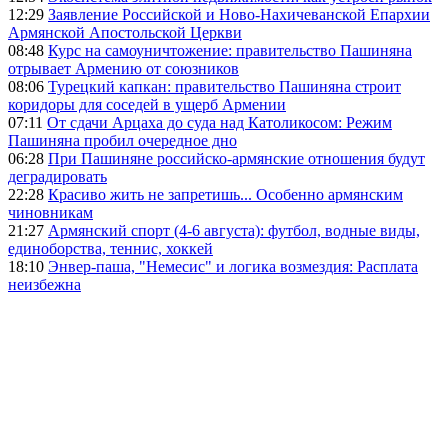
12:29
Заявление Российской и Ново-Нахичеванской Епархии
Армянской Апостольской Церкви
08:48
Курс на самоуничтожение: правительство Пашиняна
отрывает Армению от союзников
08:06
Турецкий капкан: правительство Пашиняна строит
коридоры для соседей в ущерб Армении
07:11
От сдачи Арцаха до суда над Католикосом: Режим
Пашиняна пробил очередное дно
06:28
При Пашиняне российско-армянские отношения будут
деградировать
22:28
Красиво жить не запретишь... Особенно армянским
чиновникам
21:27
Армянский спорт (4-6 августа): футбол, водные виды,
единоборства, теннис, хоккей
18:10
Энвер-паша, "Немесис" и логика возмездия: Расплата
неизбежна