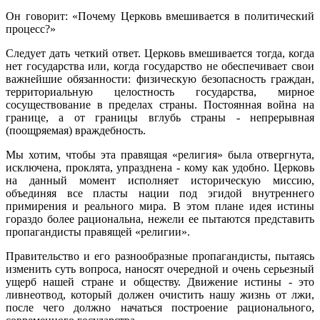
Он говорит: «Почему Церковь вмешивается в политический
процесс?»
Следует дать четкий ответ. Церковь вмешивается тогда, когда
нет государства или, когда государство не обеспечивает свои
важнейшие обязанности: физическую безопасность граждан,
территориальную целостность государства, мирное
сосуществование в пределах страны. Постоянная война на
границе, а от границы вглубь страны - непрерывная
(поощряемая) враждебность.
Мы хотим, чтобы эта правящая «религия» была отвергнута,
исключена, проклята, упразднена - кому как удобно. Церковь
на данный момент исполняет историческую миссию,
объединяя все пласты нации под эгидой внутреннего
примирения и реального мира. В этом плане идея истины
гораздо более рациональна, нежели ее пытаются представить
пропагандисты правящей «религии».
Правительство и его разнообразные пропагандисты, пытаясь
изменить суть вопроса, наносят очередной и очень серьезный
ущерб нашей стране и обществу. Движение истины - это
ливнеотвод, который должен очистить нашу жизнь от лжи,
после чего должно начаться построение рационального,