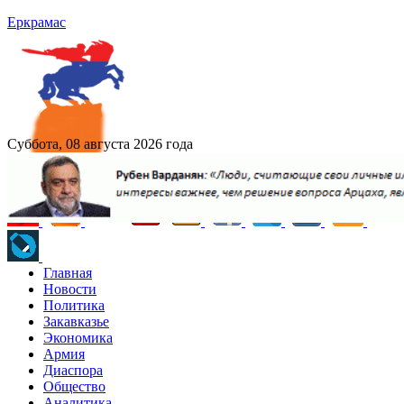
Еркрамас
Суббота, 08 августа 2026 года
Главная
Новости
Политика
Закавказье
Экономика
Армия
Диаспора
Общество
Аналитика