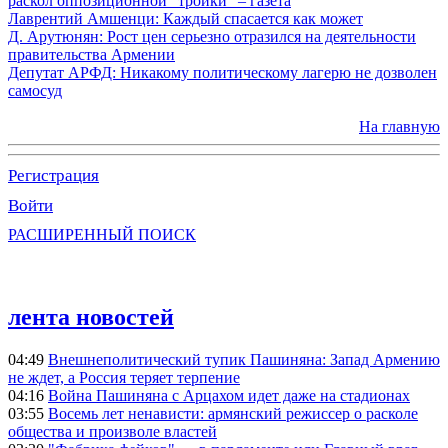
раскол оппозиционной "тройки" – газета
Лаврентий Амшенци: Каждый спасается как может
Д. Арутюнян: Рост цен серьезно отразился на деятельности
правительства Армении
Депутат АРФД: Никакому политическому лагерю не дозволен
самосуд
На главную
Регистрация
Войти
РАСШИРЕННЫЙ ПОИСК
лента новостей
04:49
Внешнеполитический тупик Пашиняна: Запад Армению
не ждет, а Россия теряет терпение
04:16
Война Пашиняна с Арцахом идет даже на стадионах
03:55
Восемь лет ненависти: армянский режиссер о расколе
общества и произволе властей