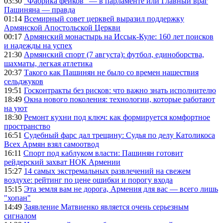
03:30
"Фабрика фейков" — в парламенте или Главный враг
Пашиняна — правда
01:14
Всемирный совет церквей выразил поддержку
Армянской Апостольской Церкви
00:17
Армянский монастырь на Иссык-Куле: 160 лет поисков
и надежды на успех
21:30
Армянский спорт (7 августа): футбол, единоборства,
шахматы, легкая атлетика
20:37
Такого как Пашинян не было со времен нашествия
сельджуков
19:51
Госконтракты без рисков: что важно знать исполнителю
18:49
Окна нового поколения: технологии, которые работают
на уют
18:30
Ремонт кухни под ключ: как формируется комфортное
пространство
16:51
Судебный фарс дал трещину: Судья по делу Католикоса
Всех Армян взял самоотвод
16:11
Спорт под каблуком власти: Пашинян готовит
рейдерский захват НОК Армении
15:27
14 самых экстремальных развлечений на свежем
воздухе: рейтинг по цене ошибки и порогу входа
15:15
Эта земля вам не дорога, Армения для вас — всего лишь
"хопан"
14:49
Заявление Матвиенко является очень серьезным
сигналом