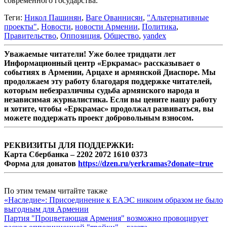
современного государства.
Теги:
Никол Пашинян
,
Ваге Ованнисян
,
"Альтернативные
проекты"
,
Новости
,
новости Армении
,
Политика
,
Правительство
,
Оппозиция
,
Общество
,
yandex
Уважаемые читатели! Уже более тридцати лет
Информационный центр «Еркрамас» рассказывает о
событиях в Армении, Арцахе и армянской Диаспоре. Мы
продолжаем эту работу благодаря поддержке читателей,
которым небезразличны судьба армянского народа и
независимая журналистика. Если вы цените нашу работу
и хотите, чтобы «Еркрамас» продолжал развиваться, вы
можете поддержать проект добровольным взносом.
РЕКВИЗИТЫ ДЛЯ ПОДДЕРЖКИ:
Карта Сбербанка – 2202 2072 1610 0373
Форма для донатов
https://dzen.ru/yerkramas?donate=true
По этим темам читайте также
«Наследие»: Присоединение к ЕАЭС никоим образом не было
выгодным для Армении
Партия "Процветающая Армения" возможно провоцирует