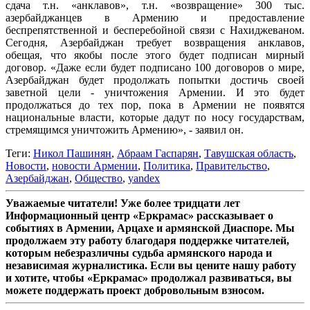
сдача т.н. «анклавов», т.н. «возвращение» 300 тыс.
азербайджанцев в Армению и предоставление
беспрепятственной и бесперебойной связи с Нахиджеваном.
Сегодня, Азербайджан требует возвращения анклавов,
обещая, что якобы после этого будет подписан мирный
договор. «Даже если будет подписано 100 договоров о мире,
Азербайджан будет продолжать попытки достичь своей
заветной цели - уничтожения Армении. И это будет
продолжаться до тех пор, пока в Армении не появятся
национальные власти, которые дадут по носу государствам,
стремящимся уничтожить Армению», - заявил он.
Теги:
Никол Пашинян
,
Абраам Гаспарян
,
Тавушская область
,
Новости
,
новости Армении
,
Политика
,
Правительство
,
Азербайджан
,
Общество
,
yandex
Уважаемые читатели! Уже более тридцати лет
Информационный центр «Еркрамас» рассказывает о
событиях в Армении, Арцахе и армянской Диаспоре. Мы
продолжаем эту работу благодаря поддержке читателей,
которым небезразличны судьба армянского народа и
независимая журналистика. Если вы цените нашу работу
и хотите, чтобы «Еркрамас» продолжал развиваться, вы
можете поддержать проект добровольным взносом.