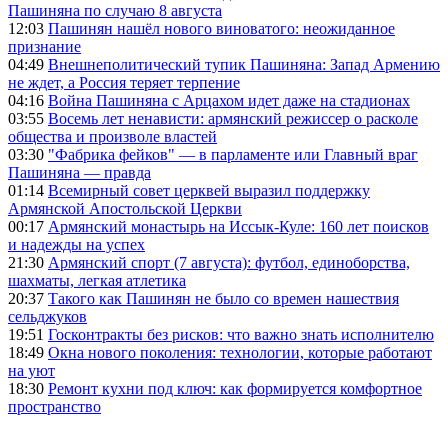
Пашиняна по случаю 8 августа
12:03
Пашинян нашёл нового виноватого: неожиданное
признание
04:49
Внешнеполитический тупик Пашиняна: Запад Армению
не ждет, а Россия теряет терпение
04:16
Война Пашиняна с Арцахом идет даже на стадионах
03:55
Восемь лет ненависти: армянский режиссер о расколе
общества и произволе властей
03:30
"Фабрика фейков" — в парламенте или Главный враг
Пашиняна — правда
01:14
Всемирный совет церквей выразил поддержку
Армянской Апостольской Церкви
00:17
Армянский монастырь на Иссык-Куле: 160 лет поисков
и надежды на успех
21:30
Армянский спорт (7 августа): футбол, единоборства,
шахматы, легкая атлетика
20:37
Такого как Пашинян не было со времен нашествия
сельджуков
19:51
Госконтракты без рисков: что важно знать исполнителю
18:49
Окна нового поколения: технологии, которые работают
на уют
18:30
Ремонт кухни под ключ: как формируется комфортное
пространство