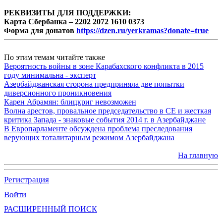
РЕКВИЗИТЫ ДЛЯ ПОДДЕРЖКИ:
Карта Сбербанка – 2202 2072 1610 0373
Форма для донатов
https://dzen.ru/yerkramas?donate=true
По этим темам читайте также
Вероятность войны в зоне Карабахского конфликта в 2015
году минимальна - эксперт
Азербайджанская сторона предприняла две попытки
диверсионного проникновения
Карен Абрамян: блицкриг невозможен
Волна арестов, провальное председательство в СЕ и жесткая
критика Запада - знаковые события 2014 г. в Азербайджане
В Европарламенте обсуждена проблема преследования
верующих тоталитарным режимом Азербайджана
На главную
Регистрация
Войти
РАСШИРЕННЫЙ ПОИСК