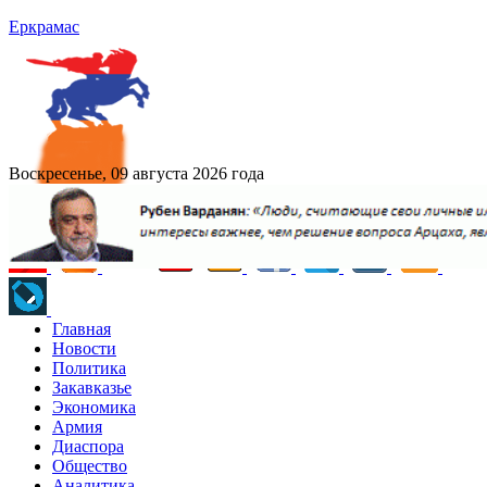
Еркрамас
Воскресенье, 09 августа 2026 года
Главная
Новости
Политика
Закавказье
Экономика
Армия
Диаспора
Общество
Аналитика