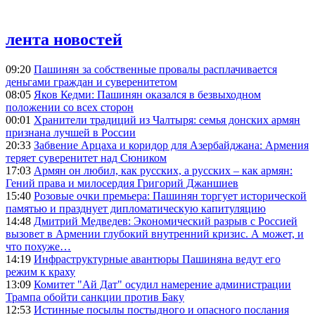
лента новостей
09:20
Пашинян за собственные провалы расплачивается
деньгами граждан и суверенитетом
08:05
Яков Кедми: Пашинян оказался в безвыходном
положении со всех сторон
00:01
Хранители традиций из Чалтыря: семья донских армян
признана лучшей в России
20:33
Забвение Арцаха и коридор для Азербайджана: Армения
теряет суверенитет над Сюником
17:03
Армян он любил, как русских, а русских – как армян:
Гений права и милосердия Григорий Джаншиев
15:40
Розовые очки премьера: Пашинян торгует исторической
памятью и празднует дипломатическую капитуляцию
14:48
Дмитрий Медведев: Экономический разрыв с Россией
вызовет в Армении глубокий внутренний кризис. А может, и
что похуже…
14:19
Инфраструктурные авантюры Пашиняна ведут его
режим к краху
13:09
Комитет "Ай Дат" осудил намерение администрации
Трампа обойти санкции против Баку
12:53
Истинные посылы постыдного и опасного послания