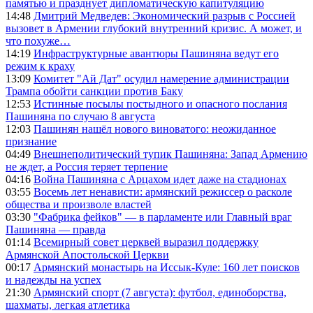
памятью и празднует дипломатическую капитуляцию
14:48
Дмитрий Медведев: Экономический разрыв с Россией
вызовет в Армении глубокий внутренний кризис. А может, и
что похуже…
14:19
Инфраструктурные авантюры Пашиняна ведут его
режим к краху
13:09
Комитет "Ай Дат" осудил намерение администрации
Трампа обойти санкции против Баку
12:53
Истинные посылы постыдного и опасного послания
Пашиняна по случаю 8 августа
12:03
Пашинян нашёл нового виноватого: неожиданное
признание
04:49
Внешнеполитический тупик Пашиняна: Запад Армению
не ждет, а Россия теряет терпение
04:16
Война Пашиняна с Арцахом идет даже на стадионах
03:55
Восемь лет ненависти: армянский режиссер о расколе
общества и произволе властей
03:30
"Фабрика фейков" — в парламенте или Главный враг
Пашиняна — правда
01:14
Всемирный совет церквей выразил поддержку
Армянской Апостольской Церкви
00:17
Армянский монастырь на Иссык-Куле: 160 лет поисков
и надежды на успех
21:30
Армянский спорт (7 августа): футбол, единоборства,
шахматы, легкая атлетика