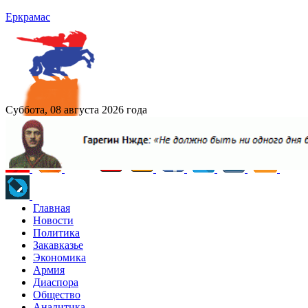
Еркрамас
Суббота, 08 августа 2026 года
Главная
Новости
Политика
Закавказье
Экономика
Армия
Диаспора
Общество
Аналитика