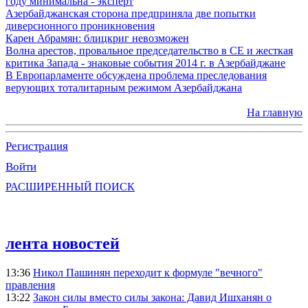
году минимальна - эксперт
Азербайджанская сторона предприняла две попытки
диверсионного проникновения
Карен Абрамян: блицкриг невозможен
Волна арестов, провальное председательство в СЕ и жесткая
критика Запада - знаковые события 2014 г. в Азербайджане
В Европарламенте обсуждена проблема преследования
верующих тоталитарным режимом Азербайджана
На главную
Регистрация
Войти
РАСШИРЕННЫЙ ПОИСК
лента новостей
13:36
Никол Пашинян переходит к формуле "вечного"
правления
13:22
Закон силы вместо силы закона: Давид Ишханян о