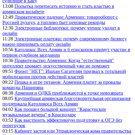
судилище в Баку
13:08
Попытка переписать историю и стать властью в
армянском вилайете
12:49
Драматическое падение Армении: товарооборот с
Россией рухнул, а топливо бьет ценовые рекорды
12:30
Электронные библиотеки: почему чтение уходит в
онлайн
11:28
Электронные платежи: почему современному бизнесу
важно принимать оплату онлайн
10:56
Католикос Всех Армян и 6 епископов примут участие в
первом судебном заседании
10:36
Правительство Армении: Когда "естественный"
интеллект хромает, искусственный уже не поможет
09:51
Фронт "НЕТ": Ишхан Сагателян призвал к тотальной
мобилизации против действий властей
09:22
Пешка в игре титанов: Армения платит за провалы
команды Пашиняна
08:38
Армения и ОДКБ приближаются к точке невозврата
08:05
Крупнейшая армянская благотворительная организация
поддержала Католикоса Всех Армян
04:02
Как прошел большой концерт "Карасунские
музыкальные вечера" в Краснодаре
03:52
Как выстроить эффективную подготовку к ОГЭ без
перегрузок
03:15
Кабинет застоя или Управленческая кома правительства