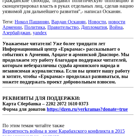
гражданские свободы, подавил политическую оппозицию и
сконцентрировал власть в руках отдельных лиц, сделав нацию
уязвимой для дальнейшего развития",- написал Осканян.
Теги:
Никол Пашинян
,
Вардан Осканян
,
Новости
,
новости
Армении
,
Политика
,
Правительство
,
Дипломатия
,
Война
,
Азербайджан
,
yandex
Уважаемые читатели! Уже более тридцати лет
Информационный центр «Еркрамас» рассказывает о
событиях в Армении, Арцахе и армянской Диаспоре. Мы
продолжаем эту работу благодаря поддержке читателей,
которым небезразличны судьба армянского народа и
независимая журналистика. Если вы цените нашу работу
и хотите, чтобы «Еркрамас» продолжал развиваться, вы
можете поддержать проект добровольным взносом.
РЕКВИЗИТЫ ДЛЯ ПОДДЕРЖКИ:
Карта Сбербанка – 2202 2072 1610 0373
Форма для донатов
https://dzen.ru/yerkramas?donate=true
По этим темам читайте также
Вероятность войны в зоне Карабахского конфликта в 2015