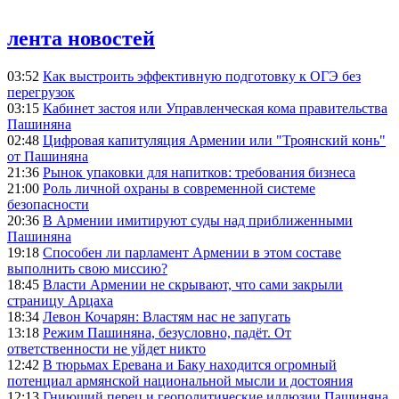
лента новостей
03:52
Как выстроить эффективную подготовку к ОГЭ без
перегрузок
03:15
Кабинет застоя или Управленческая кома правительства
Пашиняна
02:48
Цифровая капитуляция Армении или "Троянский конь"
от Пашиняна
21:36
Рынок упаковки для напитков: требования бизнеса
21:00
Роль личной охраны в современной системе
безопасности
20:36
В Армении имитируют суды над приближенными
Пашиняна
19:18
Способен ли парламент Армении в этом составе
выполнить свою миссию?
18:45
Власти Армении не скрывают, что сами закрыли
страницу Арцаха
18:34
Левон Кочарян: Властям нас не запугать
13:18
Режим Пашиняна, безусловно, падёт. От
ответственности не уйдет никто
12:42
В тюрьмах Еревана и Баку находится огромный
потенциал армянской национальной мысли и достояния
12:13
Гниющий перец и геополитические иллюзии Пашиняна