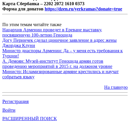
Карта Сбербанка – 2202 2072 1610 0373
Форма для донатов
https://dzen.ru/yerkramas?donate=true
По этим темам читайте также
Нацархив Армении проведет в Ереване выставку,
посвященную 100-летию Геноцида
Догу Перинчек сделал циничное заявление в адрес жены
Джорджа Клуни
Министр диаспоры Армении: Да – у меня есть требования к
Турции!
А. Демоян: Музей-институт Геноцида армян готов
проведению мероприятий в 2015 г. на должном уровне
Министр: Исламизированные армяне крестились и научат
собратьев языку
На главную
Регистрация
Войти
РАСШИРЕННЫЙ ПОИСК