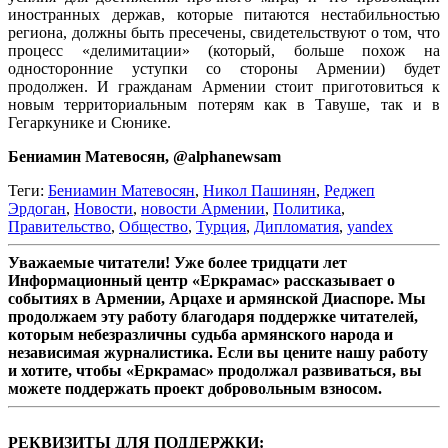
иностранных держав, которые питаются нестабильностью
региона, должны быть пресечены, свидетельствуют о том, что
процесс «делимитации» (который, больше похож на
односторонние уступки со стороны Армении) будет
продолжен. И гражданам Армении стоит приготовиться к
новым территориальным потерям как в Тавуше, так и в
Гегаркунике и Сюнике.
Бениамин Матевосян, @alphanewsam
Теги:
Бениамин Матевосян
,
Никол Пашинян
,
Реджеп
Эрдоган
,
Новости
,
новости Армении
,
Политика
,
Правительство
,
Общество
,
Турция
,
Дипломатия
,
yandex
Уважаемые читатели! Уже более тридцати лет
Информационный центр «Еркрамас» рассказывает о
событиях в Армении, Арцахе и армянской Диаспоре. Мы
продолжаем эту работу благодаря поддержке читателей,
которым небезразличны судьба армянского народа и
независимая журналистика. Если вы цените нашу работу
и хотите, чтобы «Еркрамас» продолжал развиваться, вы
можете поддержать проект добровольным взносом.
РЕКВИЗИТЫ ДЛЯ ПОДДЕРЖКИ: