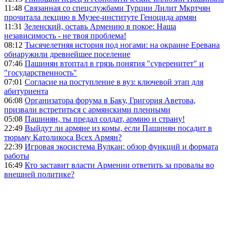
11:48
Связанная со спецслужбами Турции Лилит Мкртчян
прочитала лекцию в Музее-институте Геноцида армян
11:31
Зеленский, оставь Армению в покое: Наша
независимость - не твоя проблема!
08:12
Тысячелетняя история под ногами: на окраине Еревана
обнаружили древнейшее поселение
07:46
Пашинян втоптал в грязь понятия "суверенитет" и
"государственность"
07:01
Согласие на поступление в вуз: ключевой этап для
абитуриента
06:08
Организатора форума в Баку, Григория Аветова,
призвали встретиться с армянскими пленными
05:08
Пашинян, ты предал солдат, армию и страну!
22:49
Выйдут ли армяне из комы, если Пашинян посадит в
тюрьму Католикоса Всех Армян?
22:39
Игровая экосистема Вулкан: обзор функций и формата
работы
16:49
Кто заставит власти Армении ответить за провалы во
внешней политике?