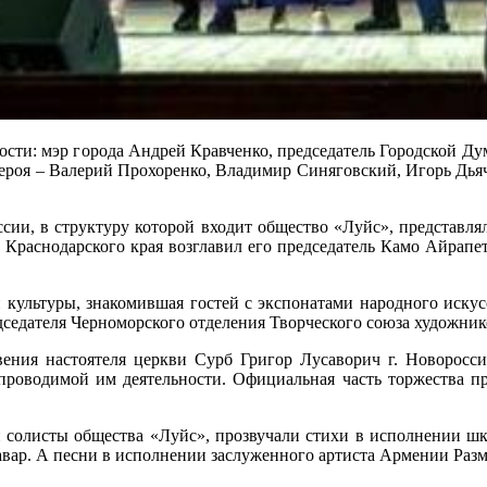
 гости: мэр города Андрей Кравченко, председатель Городской
героя – Валерий Прохоренко, Владимир Синяговский, Игорь Дья
и, в структуру которой входит общество «Луйс», представля
Краснодарского края возглавил его председатель Камо Айрапе
ой культуры, знакомившая гостей с экспонатами народного иск
дседателя Черноморского отделения Творческого союза художни
ения настоятеля церкви Сурб Григор Лусаворич г. Новоросс
 проводимой им деятельности. Официальная часть торжества 
 солисты общества «Луйс», прозвучали стихи в исполнении шк
Гавар. А песни в исполнении заслуженного артиста Армении Раз