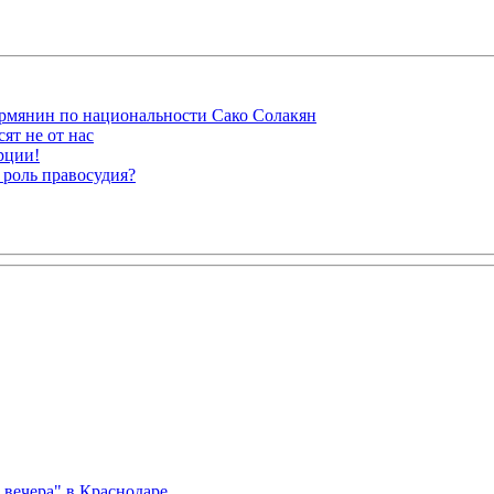
рмянин по национальности Сако Солакян
ят не от нас
рции!
 роль правосудия?
вечера" в Краснодаре