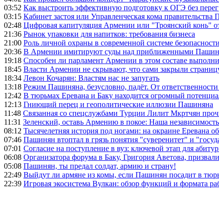
03:52
Как выстроить эффективную подготовку к ОГЭ без перег
03:15
Кабинет застоя или Управленческая кома правительства
02:48
Цифровая капитуляция Армении или "Троянский конь" 
21:36
Рынок упаковки для напитков: требования бизнеса
21:00
Роль личной охраны в современной системе безопасност
20:36
В Армении имитируют суды над приближенными Пашин
19:18
Способен ли парламент Армении в этом составе выполн
18:45
Власти Армении не скрывают, что сами закрыли страниц
18:34
Левон Кочарян: Властям нас не запугать
13:18
Режим Пашиняна, безусловно, падёт. От ответственности
12:42
В тюрьмах Еревана и Баку находится огромный потенциа
12:13
Гниющий перец и геополитические иллюзии Пашиняна
11:48
Связанная со спецслужбами Турции Лилит Мкртчян проч
11:31
Зеленский, оставь Армению в покое: Наша независимость 
08:12
Тысячелетняя история под ногами: на окраине Еревана 
07:46
Пашинян втоптал в грязь понятия "суверенитет" и "госуд
07:01
Согласие на поступление в вуз: ключевой этап для абиту
06:08
Организатора форума в Баку, Григория Аветова, призвал
05:08
Пашинян, ты предал солдат, армию и страну!
22:49
Выйдут ли армяне из комы, если Пашинян посадит в тюр
22:39
Игровая экосистема Вулкан: обзор функций и формата ра