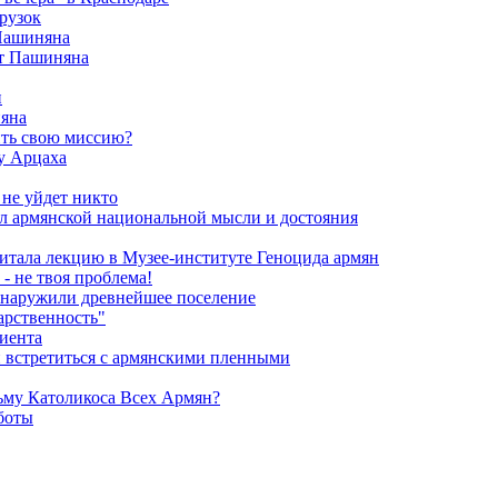
рузок
 Пашиняна
от Пашиняна
и
яна
ить свою миссию?
у Арцаха
 не уйдет никто
л армянской национальной мысли и достояния
итала лекцию в Музее-институте Геноцида армян
- не твоя проблема!
обнаружили древнейшее поселение
арственность"
риента
и встретиться с армянскими пленными
ьму Католикоса Всех Армян?
боты