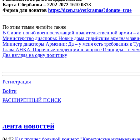
Карта Сбербанка – 2202 2072 1610 0373
Форма для донатов
https://dzen.ru/yerkramas?donate=true
По этим темам читайте также
В Сирии погиб военнослужащий правительственной армии – а
Министерство диаспоры: Новые дома сирийским армянам завис
Министр диаспоры Армении: Да – у меня есть требования к Ту
Глава АНКА: Порочные тенденции в вопросе Геноцида – в чем
Два взгляда на одну политику
Регистрация
Войти
РАСШИРЕННЫЙ ПОИСК
лента новостей
04:02
Как прошел большой концерт "Карасунские музыкальные 