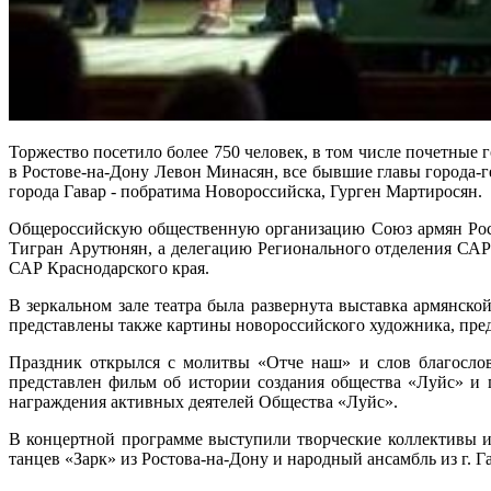
Торжество посетило более 750 человек, в том числе почетные
в Ростове-на-Дону Левон Минасян, все бывшие главы города-
города Гавар - побратима Новороссийска, Гурген Мартиросян.
Общероссийскую общественную организацию Союз армян Росси
Тигран Арутюнян, а делегацию Регионального отделения САР 
САР Краснодарского края.
В зеркальном зале театра была развернута выставка армянск
представлены также картины новороссийского художника, пре
Праздник открылся с молитвы «Отче наш» и слов благослов
представлен фильм об истории создания общества «Луйс» и
награждения активных деятелей Общества «Луйс».
В концертной программе выступили творческие коллективы и
танцев «Зарк» из Ростова-на-Дону и народный ансамбль из г. 