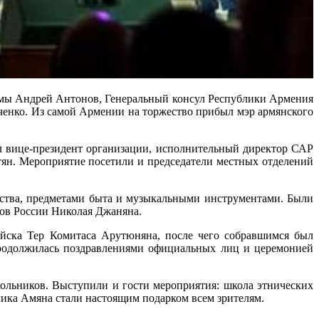
 Думы Андрей Антонов, Генеральный консул Республики Армения
ченко. Из самой Армении на торжество прибыл мэр армянского
л вице-президент организации, исполнительный директор САР
тян. Мероприятие посетили и председатели местных отделений
усства, предметами быта и музыкальными инструментами. Были
ков России Николая Джаняна.
ийска Тер Комитаса Арутюняна, после чего собравшимся был
продолжилась поздравлениями официальных лиц и церемонией
ольников. Выступили и гости мероприятия: школа этнических
мика Амяна стали настоящим подарком всем зрителям.