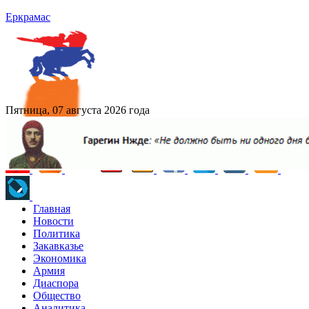
Еркрамас
Пятница, 07 августа 2026 года
Главная
Новости
Политика
Закавказье
Экономика
Армия
Диаспора
Общество
Аналитика