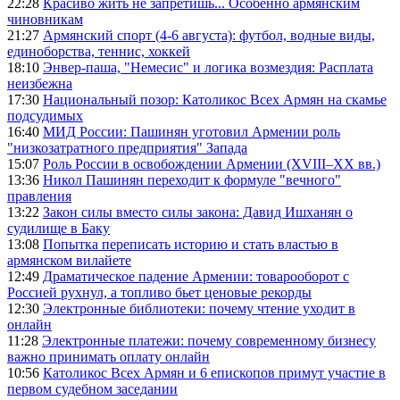
22:28
Красиво жить не запретишь... Особенно армянским
чиновникам
21:27
Армянский спорт (4-6 августа): футбол, водные виды,
единоборства, теннис, хоккей
18:10
Энвер-паша, "Немесис" и логика возмездия: Расплата
неизбежна
17:30
Национальный позор: Католикос Всех Армян на скамье
подсудимых
16:40
МИД России: Пашинян уготовил Армении роль
"низкозатратного предприятия" Запада
15:07
Роль России в освобождении Армении (XVIII–XX вв.)
13:36
Никол Пашинян переходит к формуле "вечного"
правления
13:22
Закон силы вместо силы закона: Давид Ишханян о
судилище в Баку
13:08
Попытка переписать историю и стать властью в
армянском вилайете
12:49
Драматическое падение Армении: товарооборот с
Россией рухнул, а топливо бьет ценовые рекорды
12:30
Электронные библиотеки: почему чтение уходит в
онлайн
11:28
Электронные платежи: почему современному бизнесу
важно принимать оплату онлайн
10:56
Католикос Всех Армян и 6 епископов примут участие в
первом судебном заседании