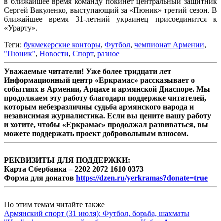
в ближайшее время команду покинет центральный защитник
Сергей Вакуленко, выступающий за «Пюник» третий сезон. В
ближайшее время 31-летний украинец присоединится к
«Урарту».
Теги:
букмекерские конторы
,
Футбол
,
чемпионат Армении
,
"Пюник"
,
Новости
,
Спорт
,
разное
Уважаемые читатели! Уже более тридцати лет
Информационный центр «Еркрамас» рассказывает о
событиях в Армении, Арцахе и армянской Диаспоре. Мы
продолжаем эту работу благодаря поддержке читателей,
которым небезразличны судьба армянского народа и
независимая журналистика. Если вы цените нашу работу
и хотите, чтобы «Еркрамас» продолжал развиваться, вы
можете поддержать проект добровольным взносом.
РЕКВИЗИТЫ ДЛЯ ПОДДЕРЖКИ:
Карта Сбербанка – 2202 2072 1610 0373
Форма для донатов
https://dzen.ru/yerkramas?donate=true
По этим темам читайте также
Армянский спорт (31 июля): Футбол, борьба, шахматы