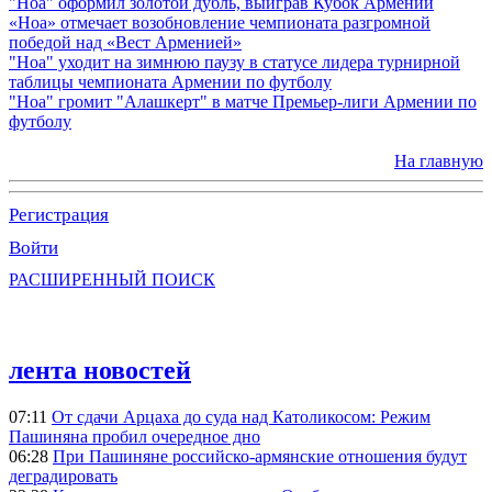
"Ноа" оформил золотой дубль, выиграв Кубок Армении
«Ноа» отмечает возобновление чемпионата разгромной
победой над «Вест Арменией»
"Ноа" уходит на зимнюю паузу в статусе лидера турнирной
таблицы чемпионата Армении по футболу
"Ноа" громит "Алашкерт" в матче Премьер-лиги Армении по
футболу
На главную
Регистрация
Войти
РАСШИРЕННЫЙ ПОИСК
лента новостей
07:11
От сдачи Арцаха до суда над Католикосом: Режим
Пашиняна пробил очередное дно
06:28
При Пашиняне российско-армянские отношения будут
деградировать