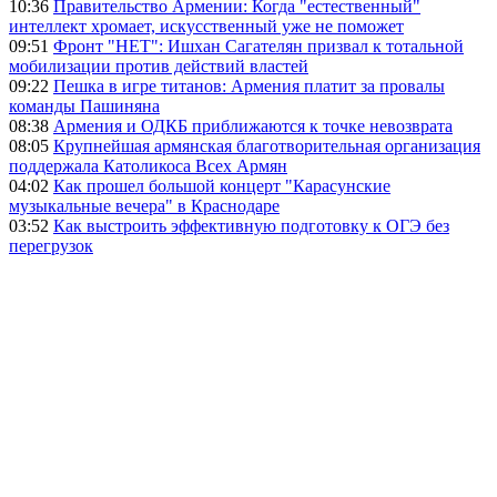
10:36
Правительство Армении: Когда "естественный"
интеллект хромает, искусственный уже не поможет
09:51
Фронт "НЕТ": Ишхан Сагателян призвал к тотальной
мобилизации против действий властей
09:22
Пешка в игре титанов: Армения платит за провалы
команды Пашиняна
08:38
Армения и ОДКБ приближаются к точке невозврата
08:05
Крупнейшая армянская благотворительная организация
поддержала Католикоса Всех Армян
04:02
Как прошел большой концерт "Карасунские
музыкальные вечера" в Краснодаре
03:52
Как выстроить эффективную подготовку к ОГЭ без
перегрузок