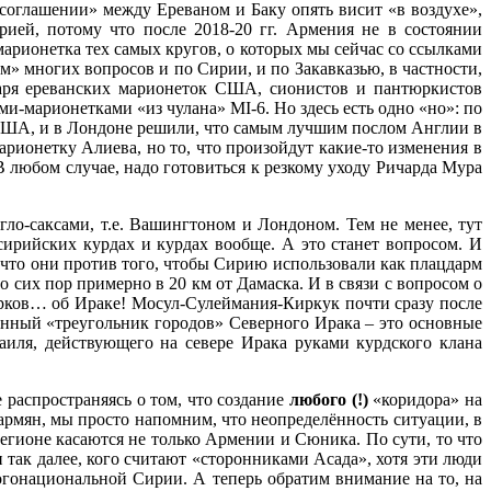
 соглашении» между Ереваном и Баку опять висит «в воздухе»,
ией, потому что после 2018-20 гг. Армения не в состоянии
марионетка тех самых кругов, о которых мы сейчас со ссылками
м» многих вопросов и по Сирии, и по Закавказью, в частности,
аря ереванских марионеток США, сионистов и пантюркистов
и-марионетками «из чулана» MI-6. Но здесь есть одно «но»: по
США, и в Лондоне решили, что самым лучшим послом Англии в
рионетку Алиева, но то, что произойдут какие-то изменения в
В любом случае, надо готовиться к резкому уходу Ричарда Мура
ло-саксами, т.е. Вашингтоном и Лондоном. Тем не менее, тут
сирийских курдах и курдах вообще. А это станет вопросом. И
, что они против того, чтобы Сирию использовали как плацдарм
сих пор примерно в 20 км от Дамаска. И в связи с вопросом о
урков… об Ираке! Мосул-Сулеймания-Киркук почти сразу после
анный «треугольник городов» Северного Ирака – это основные
иля, действующего на севере Ирака руками курдского клана
 распространяясь о том, что создание
любого (!)
«коридора» на
армян, мы просто напомним, что неопределённость ситуации, в
гионе касаются не только Армении и Сюника. По сути, то что
 так далее, кого считают «сторонниками Асада», хотя эти люди
огонациональной Сирии. А теперь обратим внимание на то, на