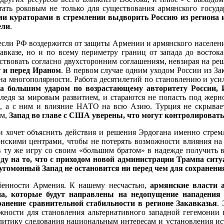
ать роковым не только для существования армянского государс
и кураторами в стремлении выдворить Россию из региона и
ели
.
если РФ воздержится от защиты Армении и армянского населения,
авказе, но и по всему периметру границ от запада до восток
ствовать согласно двухсторонним соглашениям, невзирая на ре
 и перед Ираном
. В первом случае одним уходом России из Зак
 на многополярности. Работа десятилетий по становлению и ус
а большим ударом по возрастающему авторитету России, 
 следя за мировым развитием, и стараются не попасть под жерн
ии, а с ним и влияние НАТО на всю Азию. Турция не скрывае
ем,
Запад во главе с США уверены, что могут контролировать 
 хочет объяснить действия и решения Эрдогана именно стремле
сонскими центрами, чтобы не потерять возможности влияния на
в ту же игру со своим «большим братом» в надежде получить в
жду на то, что с приходом новой администрации Трампа ситу
гомонный Запад не остановится ни перед чем для сохранения
обенности Армения. К нашему несчастью,
армянские власти 
а, которые будут направлены на недопущение нападения 
анение сравнительной стабильности в регионе Закавказья
.
ожности для становления альтернативного западной гегемонии
олитику следования национальным интересам и установления ист