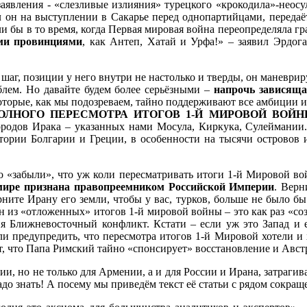
заявления - «слезливые излияния» турецкого «крокодила»-неос
л он на выступлении в Сакарье перед однопартийцами, передаё
сли бы в то время, когда Первая мировая война переопределяла 
ми провинциями
, как Антеп, Хатай и Урфа!» – заявил Эрдога
шаг, позиции у него внутри не настолько и тверды, он маневрир
блем. Но давайте будем более серьёзными –
напрочь зависящая
оторые, как мы подозреваем, тайно поддерживают все амбиции и
ОЛНОГО ПЕРЕСМОТРА ИТОГОВ 1-Й МИРОВОЙ ВОЙН
городов Ирака – указанных нами Мосула, Киркука, Сулеймании.
итории Болгарии и Греции, в особенности на тысячи островов 
то «забыли», что уж коли пересматривать итоги 1-й Мировой во
 мире признана правопреемником Российской Империи
. Верн
ните Ирану его земли, чтобы у вас, турков, больше не было б
н из «отложенных» итогов 1-й мировой войны – это как раз «соз
я Ближневосточный конфликт. Кстати – если уж это Запад и 
 предупредить, что пересмотра итогов 1-й Мировой хотели и х
, что Папа Римский тайно «спонсирует» восстановление и Авст
и, но не только для Армении, а и для России и Ирана, затрагивае
надо знать! А посему мы приведём текст её статьи с рядом сокра