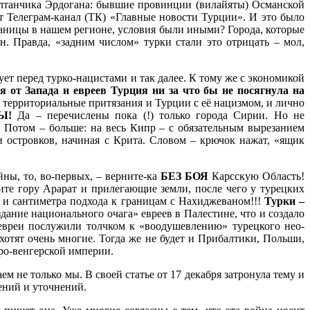
ултанчика Эрдогана: бывшие провинции (вилайяты) Османской
т Телеграм-канал (ТК) «Главные новости Турции». И это было
границы в нашем регионе, условия были иными? Города, которые
н. Правда, «задним числом» турки стали это отрицать – мол,
ует перед турко-нацистами и так далее. К тому же с экономикой
 от Запада и евреев Турция ни за что бы не посягнула на
 территориальные притязания и Турции с её нацизмом, и лично
Ы!
Да – перечислены пока (!) только города Сирии. Но не
 Потом – больше: на весь Кипр – с обязательным вырезанием
и островков, начиная с Крита. Словом – крючок нажат, «ящик
йны, то, во-первых, – верните-ка
БЕЗ БОЯ
Карсскую Область!
ите гору Арарат и прилегающие земли, после чего у турецких
ы и сантиметра подхода к границам с Нахиджеваном!!!
Турки –
дание национального очага» евреев в Палестине, что и создало
евреи послужили толчком к «воодушевлению» турецкого нео-
отят очень многие. Тогда же не будет и Прибалтики, Польши,
ро-венгерской империи.
м не только мы. В своей статье от 17 декабря затронула тему и
щений и уточнений.