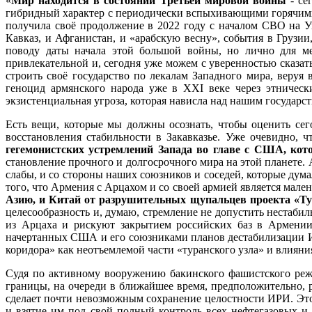
«
Мир находится в состоянии Третьей мировой войны
- се
гибридный характер с периодически вспыхивающими горячими ф
получила своё продолжение в 2022 году с началом СВО на 
Кавказ, и Афганистан, и «арабскую весну», события в Грузии
поводу даты начала этой большой войны, но лично для ме
привлекательной и, сегодня уже можем с уверенностью сказат
строить своё государство по лекалам Западного мира, веруя
геноцид армянского народа уже в XXI веке через этничес
экзистенциальная угроза, которая нависла над нашим государ
Есть вещи, которые мы должны осознать, чтобы оценить сег
восстановления стабильности в Закавказье. Уже очевидно, 
гегемонистских устремлений Запада во главе с США, кот
становление прочного и долгосрочного мира на этой планете. А
слабы, и со стороны наших союзников и соседей, которые дума
того, что Армения с Арцахом и со своей армией является мале
Азию, и Китай от разрушительных щупальцев проекта «Ту
целесообразность и, думаю, стремление не допустить нестаби
из Арцаха и рискуют закрытием российских баз в Армении
начертанных США и его союзниками планов дестабилизации Ир
коридора» как неотъемлемой части «туранского узла» и влияни
Судя по активному вооружению бакинского фашистского ре
границы, на очереди в ближайшее время, предположительно, р
сделает почти невозможным сохранение целостности ИРИ. Это
и взятие им под свой полный контроль всех нефтегазовых и