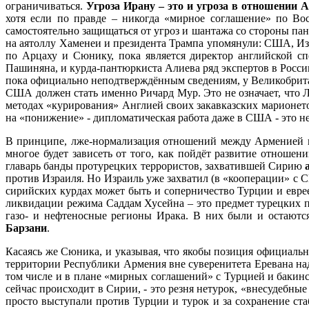
ограничиваться.
Угроза Ирану – это и угроза в отношении 
хотя если по правде – никогда «мирное соглашение» по Во
самостоятельно защищаться от угроз и шантажа со стороны пан
на аятоллу Хаменеи и президента Трампа упомянули: США, Изра
по Арцаху и Сюнику, пока является директор английской 
Пашиняна, и курда-пантюркиста Алиева ряд экспертов в России
пока официально неподтверждённым сведениям, у Великобрит
США должен стать именно Ричард Мур. Это не означает, что Л
методах «курирования» Англией своих закавказских марионеток
на «понижение» - дипломатическая работа даже в США - это 
В принципе, лже-нормализация отношений между Арменией и Т
многое будет зависеть от того, как пойдёт развитие отноше
главарь банды протурецких террористов, захватившей Сирию
против Израиля. Но Израиль уже захватил (в «кооперации» с 
сирийских курдах может быть и соперничество Турции и евре
ликвидации режима Саддам Хусейна – это предмет турецких п
газо- и нефтеносные регионы Ирака. В них были и остаютс
Барзани
.
Касаясь же Сюника, и указывая, что якобы позиция официальн
территории Республики Армения вне суверенитета Еревана над
том числе и в плане «мирных соглашений» с Турцией и бакин
сейчас происходит в Сирии, - это резня нетурок, «внесудебны
просто выступали против Турции и турок и за сохранение ст