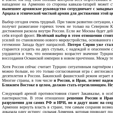
нападение на Армению со стороны кавказа-татарей может ст
нынешнее армянское руководство сотрудничает с западным
Арцаха и этнической чисткой армян для достижения этой ц
Выбор сегодня очень трудный. При таком развитии ситуации, 
получит разжигание горячих точек не только на Северном К
достижения раскола внутри России. Если же Москва будет дей
себя второй фронт.
Нелёгкий выбор в этом отношении стоит
усилий по становлению нового мироустройства, основанного
гегемонии Запада будет напрасной.
Потеря Сирии уже стал
стараются усидеть на двух стульях, с надеждой и опасением
ухудшится и тем, что неимоверно возрастет значение Турц
воссоздания Османской империи в новом прочтении. Между т
Хотя Россия сейчас считает Турцию ситуативным партнёром и
можно больше, но это только согласованная игра с англосак
десятилетия в России. Бакинский фашистский режим играет 
Многие страны, в том числе
и Россия, и Иран, лелеют наде
Ближнем Востоке в целом, должно стать отрезвляющим. Неу
Следующей ареной противостояния станет Закавказье, в ос
пантюркистов. В этом отношении
решения России и Иран
разрушения для самих РФ и ИРИ, но и дадут шанс на сохр
Армении вернуть власть в стране, тем самым сохраняя возм
доказала одну истину: сильная Армения, которая проводит п