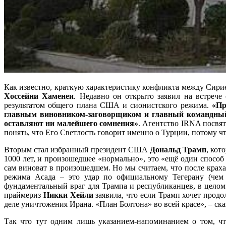
Как известно, краткую характеристику конфликта между Сири
Хоссейни Хаменеи
. Недавно он открыто заявил на встрече
результатом общего плана США и сионистского режима.
«Пр
главным виновником-заговорщиком и главный командный ш
оставляют ни малейшего сомнения»
. Агентство IRNA посвя
понять, что Его Светлость говорит именно о Турции, потому ч
Вторым стал избранный президент США
Дональд Трамп
, кот
1000 лет, и произошедшее «нормально», это «ещё один способ
сам виноват в произошедшем. Но мы считаем, что после краха
режима Асада – это удар по официальному Тегерану (чем
фундаментальный враг для Трампа и республиканцев, в целом
праймериз
Никки Хейли
заявила, что если Трамп хочет продо
деле уничтожения Ирана. «План Болтона» во всей красе», – ск
Так что тут одним лишь указанием-напоминанием о том, чт