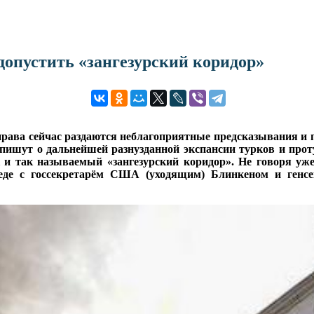
допустить «зангезурский коридор»
справа сейчас раздаются неблагоприятные предсказывания и 
пишут о дальнейшей разнузданной экспансии турков и проту
 и так называемый «зангезурский коридор». Не говоря уже
еде с госсекретарём США (уходящим) Блинкеном и генс