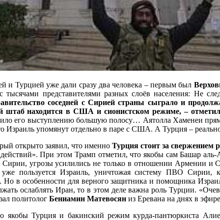
ей и Турцией уже дали сразу два человека – первым был
Верхов
 с тысячами представителями разных слоёв населения: Не сле
авительство соседней с Сирией страны сыграло и продолж
таб находится в США и сионистском режиме, – отметил а
тило его выступлению большую полосу… Аятолла Хаменеи прямо 
то Израиль упомянут отдельно в паре с США. А Турция – реальн
орый открыто заявил, что именно
Турция стоит за свержением 
 действий». При этом Трамп отметил, что якобы сам Башар аль
 Сирии, угрозы усилились не только в отношении Армении и Сю
 уже пользуется Израиль, уничтожая систему ПВО Сирии, 
. Но в особенности для верного защитника и помощника Израил
лжать ослаблять Иран, то в этом деле важна роль Турции. «Оче
азал политолог
Бениамин Матевосян
из Еревана на днях в эфир
о якобы Турция и бакинский режим курда-пантюркиста Алиев