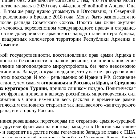
- пишет она. Уже многие согласны с тем, что эта война носит
стве началась в 2020 году с 44-дневней войной в Арцахе. Она
к. В том же ряду нужно упомянуть и Югославию, и Северный
ую революцию в Ереване 2018 года. Могут быть разногласия по
 после распада Советского Союза. Просто мы были окутаны
в человека, верховенством международного права» и старались
ю этой доверчивости армянского народа стали потеря Арцаха,
н квадратных километров территории Республики Армения и
 Армении.
кой государственности, восстановления прав армян Арцаха и
ьности и безопасности в нашем регионе, ни приостановление
овление многополярного мироустройства, без чего невозможно
ием и на Западе, откуда твердили, что у вас нет ресурсов и вы
 этих подходов. И это – речь именно об Иране и РФ. Осознание
регионе, тем самым
огораживая и Россию, и Иран, и Среднюю
их кураторов Турции
, пришло слишком поздно. Политическая
рого фронта, привели к выводу российских миротворческих сил
события в Сирии изменили весь расклад и временные рамки
ическим становится открытие так называемого «зангезурского
ана, и в сторону России.
ктивизировавшимся переговорам по открытию армяно-турецкой
с другими фронтами на востоке, западе и в Персидском заливе
 и закрепит на долгие годы гегемонию Запада во главе с США
ом на оперативный простор в борьбе за Среднюю Азию. Любое