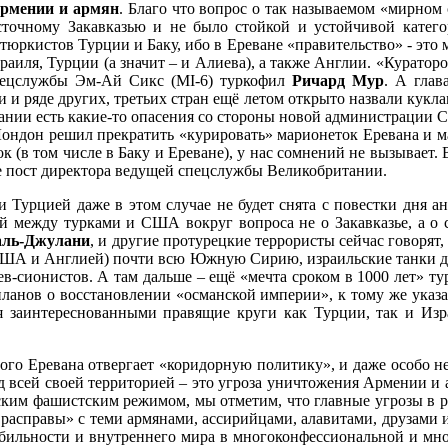
Армении и армян
. Благо что вопрос о так называемом «мирном
сточному Закавказью и не было стойкой и устойчивой категор
тюркистов Турции и Баку, ибо в Ереване «правительство» - это 
иля, Турции (а значит – и Алиева), а также Англии. «Кураторо
спецслужбы Эм-Ай Сикс (MI-6) туркофил
Ричард Мур
. А глав
 и ряде других, третьих стран ещё летом открыто назвали куклам
ании есть какие-то опасения со стороны новой администрации 
ондон решил прекратить «курировать» марионеток Еревана и ма
 (в том числе в Баку и Ереване), у нас сомнений не вызывает. 
не пост директора ведущей спецслужбы Великобритании.
урцией даже в этом случае не будет снята с повестки дня анг
ний между турками и США вокруг вопроса не о Закавказье, а о 
аль-Джулани
, и другие протурецкие террористы сейчас говорят
США и Англией) почти всю Южную Сирию, израильские танки до 
ев-сионистов. А там дальше – ещё «мечта сроком в 1000 лет» т
ланов о восстановлении «османской империи», к тому же указ
я заинтереснованными правящие круги как Турции, так и Изра
ого Еревана отвергает «коридорную политику», и даже особо не
 всей своей территорией – это угроза уничтожения Армении и 
ским фашистским режимом, мы отметим, что главные угрозы в ре
е расправы» с теми армянами, ассирийцами, алавитами, друзами и
абильности и внутреннего мира в многоконфессиональной и мн