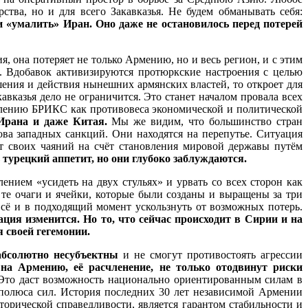
тва, но и для всего Закавказья. Не будем обманывать себя:
 «умалить» Иран. Оно даже не остановилось перед потерей
 она потеряет не только Армению, но и весь регион, и с этим
а. Вдобавок активизируются протюркские настроения с целью
шения и действия нынешних армянских властей, то откроет для
авказья дело не ограничится. Это станет началом провала всех
илению БРИКС как противовеса экономической и политической
Ирана и даже Китая.
Мы же видим, что большинство стран
ова западных санкций. Они находятся на перепутье. Ситуация
т своих чаяний на счёт становления мировой державы путём
турецкий аппетит, но они глубоко заблуждаются.
нием «усидеть на двух стульях» и урвать со всех сторон как
 те очаги и ячейки, которые были созданы и выращены за три
сё и в подходящий момент ускользнуть от возможных потерь.
ация изменится. Но то, что сейчас происходит в Сирии и на
 своей гегемонии.
абсолютно несубъектны
и не смогут противостоять агрессии
на Армению, её расчленение, не только отодвинут риски
 Это даст возможность национально ориентированным силам в
 полюса сил. История последних 30 лет независимой Армении
орической справедливости, является гарантом стабильности и