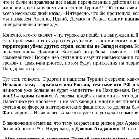
что и были направлены все выше перечисленные действия и 
империи должны вернуться в состав Турции!!! Об этом заяви
всего несколько дней назад. «Интересно, что бы произошло, е
мы называем Алеппо, Идлиб, Дамаск и Ракка,
станут наши
«неправильный перевод».
Конечно, кто-то скажет – ну, турок-лаз пошёл на вынужденный 
есть проблемы и есть угроза усугубления экономических про
территории уймы других стран, если бы не Запад и евреи
. К
нео-султанчика Эрдогана. Который потребовал именно…
П
сомневайтесь! Вскоре нео-султанчик озвучит наименования 
греков- и армян-киприотов, потом будут притязания на терр
Пандоры» открыт…
Тут есть тонкость: Эрдоган и нацисты Турции с евреями как-
Неважно кому – армянам или России, тем паче что РФ в
нацистов уже больше не будет «аппетита» на Нахиджеван. Вер
вон!!! – одним словом
. А евреям придётся напомнить, что оди
Палестинскую проблему и не затухающий многие десятилети
султанчика фюрера пантюркистских фашистов, то должны были
Финляндии… И так далее. А кое-кто уже полуоткрыто намекает
В заключение отметим, что тему возрастания рисков для Армени
бывший посол РА в Нидерландах
Дзюник Агаджанян
. И это 