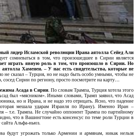
ный лидер Исламской революции Ирана аятолла Сейед Али
дует сомневаться в том, что произошедшее в Сирии является
ает играть явную роль в том, что произошло в Сирии. Но
ятолла Хаменеи. – У нас есть свидетельства, которые не
не сказал – Турция, но не надо быть особо умными, чтобы не
о, сосед Сирии по региону, просто посмотрите на карту…
режима Асада в Сирии
. По словам Трампа, Турция хотела этого
-Асад был «мясником». Иными словами, Трамп заявил, что Асад
ника, но и Ирана, и не надо это отрицать. Ясно, что падение
которая мешала ударам Израиля по Ирану). Именно Иран –
я – т.е. Трампа. Не случайно оппонент Трампа по партийному
видно, что в Вашингтоне есть консенсус по теме роли Турции в
е сайта Альфа-ньюз.
а будут угрожать только Армении и армянам, никак нельзя