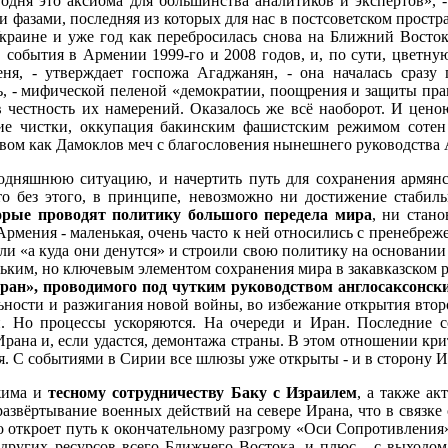
годня это аксиома для большинства аналитиков и экспертов», 
азами, последняя из которых для нас в постсоветском простран
Украине и уже год как перебросилась снова на Ближний Восто
, события в Армении 1999-го и 2008 годов, и, по сути, цветн
ня, - утверждает госпожа Агаджанян, - она началась сразу
ь, - мифической пеленой «демократии, поощрения и защиты пра
 в честность их намерений. Оказалось же всё наоборот. И цено
кие чистки, оккупация бакинским фашистским режимом соте
ством как Дамоклов меч с благословения нынешнего руководства
одняшнюю ситуацию, и начертить путь для сохранения армянс
что без этого, в принципе, невозможно ни достижение стабил
орые проводят политику большого передела мира
, ни стан
рмения - маленькая, очень часто к ней относились с пренебрежен
ли «а куда они денутся» и строили свою политику на основании
ньким, но ключевым элементом сохранения мира в закавказском 
ран», проводимого под чутким руководством англосаксонск
льности и разжигания новой войны, во избежание открытия вто
. Но процессы ускоряются. На очереди и Иран. Последние 
ана и, если удастся, демонтажа страны. В этом отношении крит
я. С событиями в Сирии все шлюзы уже открыты - и в сторону Ир
жима и
тесному сотрудничеству Баку с Израилем
, а также а
азвёртывание военных действий на севере Ирана, что в связке 
 откроет путь к окончательному разгрому «Оси Сопротивления»
 других ресурсов всего Ближнего Востока, и плюс - с выход