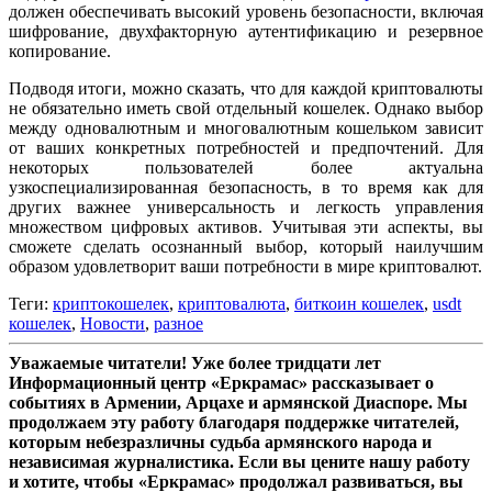
должен обеспечивать высокий уровень безопасности, включая
шифрование, двухфакторную аутентификацию и резервное
копирование.
Подводя итоги, можно сказать, что для каждой криптовалюты
не обязательно иметь свой отдельный кошелек. Однако выбор
между одновалютным и многовалютным кошельком зависит
от ваших конкретных потребностей и предпочтений. Для
некоторых пользователей более актуальна
узкоспециализированная безопасность, в то время как для
других важнее универсальность и легкость управления
множеством цифровых активов. Учитывая эти аспекты, вы
сможете сделать осознанный выбор, который наилучшим
образом удовлетворит ваши потребности в мире криптовалют.
Теги:
криптокошелек
,
криптовалюта
,
​биткоин кошелек
,
​usdt
кошелек
,
Новости
,
разное
Уважаемые читатели! Уже более тридцати лет
Информационный центр «Еркрамас» рассказывает о
событиях в Армении, Арцахе и армянской Диаспоре. Мы
продолжаем эту работу благодаря поддержке читателей,
которым небезразличны судьба армянского народа и
независимая журналистика. Если вы цените нашу работу
и хотите, чтобы «Еркрамас» продолжал развиваться, вы