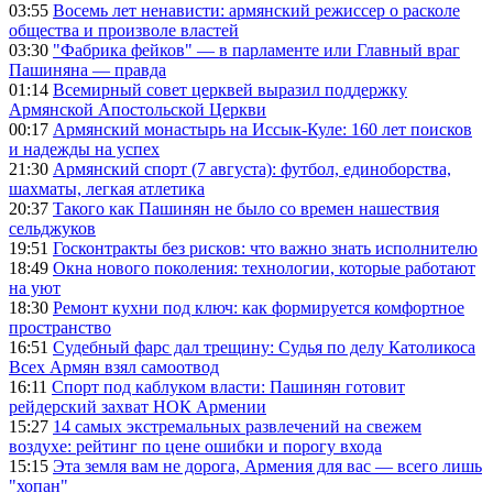
03:55
Восемь лет ненависти: армянский режиссер о расколе
общества и произволе властей
03:30
"Фабрика фейков" — в парламенте или Главный враг
Пашиняна — правда
01:14
Всемирный совет церквей выразил поддержку
Армянской Апостольской Церкви
00:17
Армянский монастырь на Иссык-Куле: 160 лет поисков
и надежды на успех
21:30
Армянский спорт (7 августа): футбол, единоборства,
шахматы, легкая атлетика
20:37
Такого как Пашинян не было со времен нашествия
сельджуков
19:51
Госконтракты без рисков: что важно знать исполнителю
18:49
Окна нового поколения: технологии, которые работают
на уют
18:30
Ремонт кухни под ключ: как формируется комфортное
пространство
16:51
Судебный фарс дал трещину: Судья по делу Католикоса
Всех Армян взял самоотвод
16:11
Спорт под каблуком власти: Пашинян готовит
рейдерский захват НОК Армении
15:27
14 самых экстремальных развлечений на свежем
воздухе: рейтинг по цене ошибки и порогу входа
15:15
Эта земля вам не дорога, Армения для вас — всего лишь
"хопан"