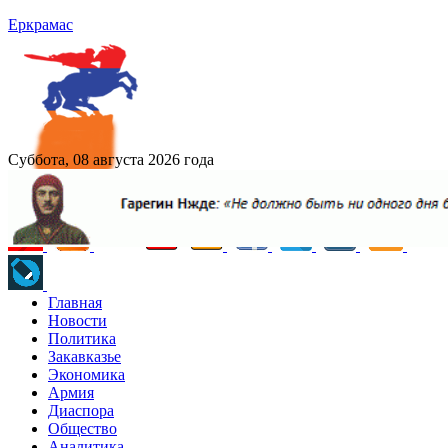
Еркрамас
Суббота, 08 августа 2026 года
Главная
Новости
Политика
Закавказье
Экономика
Армия
Диаспора
Общество
Аналитика