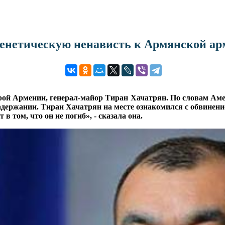
генетическую ненависть к Армянской а
й Армении, генерал-майор Тиран Хачатрян. По словам Амест
задержании. Тиран Хачатрян на месте ознакомился с обвинение
в том, что он не погиб», - сказала она.