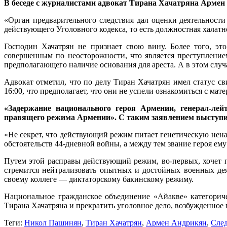
В беседе с журналистами адвокат Тирана Хачатряна Армен
«Орган предварительного следствия дал оценки деятельности
действующего Уголовного кодекса, то есть должностная халатно
Господин Хачатрян не признает свою вину. Более того, эт
совершенным по неосторожности, что является преступление
предполагающего наличие основания для ареста. А в этом случа
Адвокат отметил, что по делу Тиран Хачатрян имел статус св
16:00, что предполагает, что они не успели ознакомиться с ма
«Задержание национального героя Армении, генерал-ле
правящего режима Армении». С таким заявлением выступил
«Не секрет, что действующий режим питает генетическую нена
обстоятельств 44-дневной войны, а между тем звание героя ем
Путем этой расправы действующий режим, во-первых, хочет п
стремится нейтрализовать опытных и достойных военных дея
своему коллеге — диктаторскому бакинскому режиму.
Национальное гражданское объединение «Айакве» категориче
Тирана Хачатряна и прекратить уголовное дело, возбужденное 
Теги:
Никол Пашинян
,
Тиран Хачатрян
,
Армен Андрикян
,
Сле