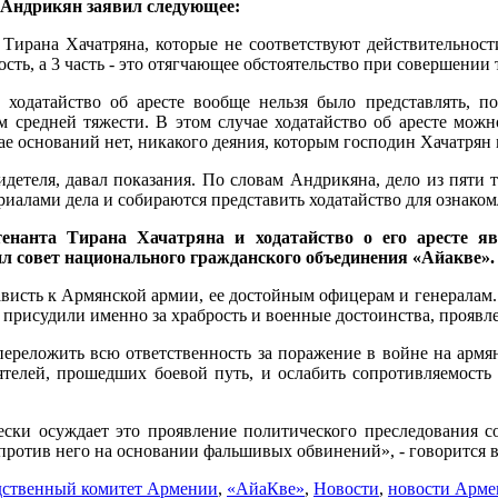
 Андрикян заявил следующее:
 Тирана Хачатряна, которые не соответствуют действительност
сть, а 3 часть - это отягчающее обстоятельство при совершении
о ходатайство об аресте вообще нельзя было представлять, 
м средней тяжести. В этом случае ходатайство об аресте можн
е оснований нет, никакого деяния, которым господин Хачатрян м
идетеля, давал показания. По словам Андрикяна, дело из пяти т
териалами дела и собираются представить ходатайство для ознако
йтенанта Тирана Хачатряна и ходатайство о его аресте 
 совет национального гражданского объединения «Айакве».
висть к Армянской армии, ее достойным офицерам и генералам.
у присудили именно за храбрость и военные достоинства, прояв
ереложить всю ответственность за поражение в войне на армя
телей, прошедших боевой путь, и ослабить сопротивляемость
ски осуждает это проявление политического преследования с
против него на основании фальшивых обвинений», - говорится в
дственный комитет Армении
,
«АйаКве»
,
Новости
,
новости Арм