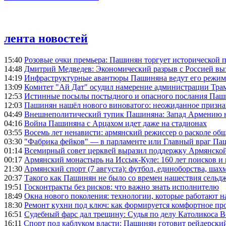
лента новостей
15:40
Розовые очки премьера: Пашинян торгует исторической
14:48
Дмитрий Медведев: Экономический разрыв с Россией выз
14:19
Инфраструктурные авантюры Пашиняна ведут его режим 
13:09
Комитет "Ай Дат" осудил намерение администрации Тра
12:53
Истинные посылы постыдного и опасного послания Паши
12:03
Пашинян нашёл нового виноватого: неожиданное призн
04:49
Внешнеполитический тупик Пашиняна: Запад Армению не 
04:16
Война Пашиняна с Арцахом идет даже на стадионах
03:55
Восемь лет ненависти: армянский режиссер о расколе общ
03:30
"Фабрика фейков" — в парламенте или Главный враг Па
01:14
Всемирный совет церквей выразил поддержку Армянско
00:17
Армянский монастырь на Иссык-Куле: 160 лет поисков и
21:30
Армянский спорт (7 августа): футбол, единоборства, шахм
20:37
Такого как Пашинян не было со времен нашествия сельд
19:51
Госконтракты без рисков: что важно знать исполнителю
18:49
Окна нового поколения: технологии, которые работают н
18:30
Ремонт кухни под ключ: как формируется комфортное пр
16:51
Судебный фарс дал трещину: Судья по делу Католикоса В
16:11
Спорт под каблуком власти: Пашинян готовит рейдерск