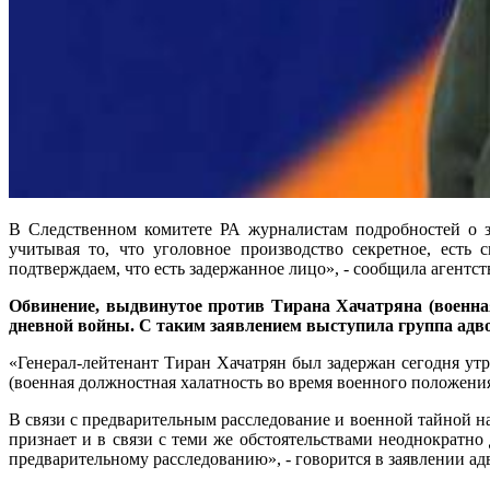
В Следственном комитете РА журналистам подробностей о з
учитывая то, что уголовное производство секретное, есть
подтверждаем, что есть задержанное лицо», - сообщила аген
Обвинение, выдвинутое против Тирана Хачатряна (военная 
дневной войны. С таким заявлением выступила группа адв
«Генерал-лейтенант Тиран Хачатрян был задержан сегодня ут
(военная должностная халатность во время военного положения)
В связи с предварительным расследование и военной тайной н
признает и в связи с теми же обстоятельствами неоднократн
предварительному расследованию», - говорится в заявлении ад