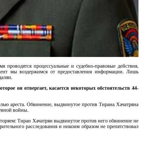
я проводятся процессуальные и судебно-правовые действия,
омент мы воздержимся от предоставления информации. Лишь
далян.
орое он отвергает, касается некоторых обстоятельств 44-
елью ареста. Обвинение, выдвинутое против Тирана Хачатряна
невной войны.
вторяем: Тиран Хачатрян выдвинутое против него обвинение не
рительного расследования и никоим образом не препятствовал