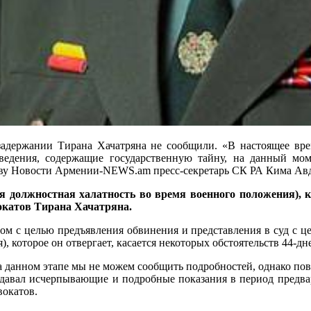
адержании Тирана Хачатряна не сообщили. «В настоящее врем
 сведения, содержащие государственную тайну, на данный м
тству Новости Армении-NEWS.am пресс-секретарь СК РА Кима Ав
должностная халатность во время военного положения), кот
окатов Тирана Хачатряна.
ром с целью предъявления обвинения и представления в суд с ц
, которое он отвергает, касается некоторых обстоятельств 44-д
а данном этапе мы не можем сообщить подробностей, однако по
о давал исчерпывающие и подробные показания в период предва
вокатов.