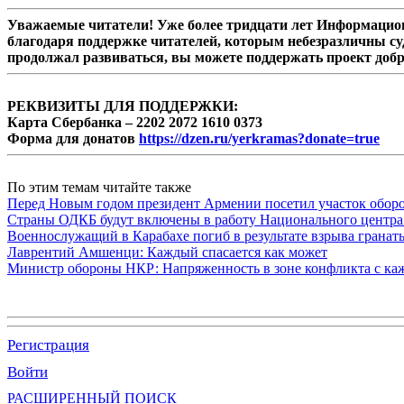
Уважаемые читатели! Уже более тридцати лет Информацион
благодаря поддержке читателей, которым небезразличны су
продолжал развиваться, вы можете поддержать проект доб
РЕКВИЗИТЫ ДЛЯ ПОДДЕРЖКИ:
Карта Сбербанка – 2202 2072 1610 0373
Форма для донатов
https://dzen.ru/yerkramas?donate=true
По этим темам читайте также
Перед Новым годом президент Армении посетил участок обор
Страны ОДКБ будут включены в работу Национального центра
Военнослужащий в Карабахе погиб в результате взрыва гранат
Лаврентий Амшенци: Каждый спасается как может
Министр обороны НКР: Напряженность в зоне конфликта с ка
Регистрация
Войти
РАСШИРЕННЫЙ ПОИСК