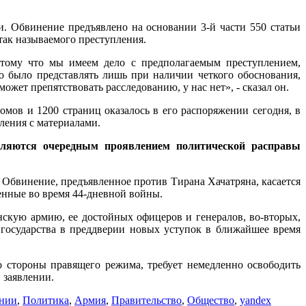
и. Обвинение предъявлено на основании 3-й части 550 статьи
 так называемого преступления.
потому что мы имеем дело с предполагаемым преступлением,
о было представлять лишь при наличии четкого обоснования,
ожет препятствовать расследованию, у нас нет», - сказал он.
омов и 1200 страниц оказалось в его распоряжении сегодня, в
мления с материалами.
являются очередным проявлением политической расправы
 Обвинение, предъявленное против Тирана Хачатряна, касается
ленные во время 44-дневной войны.
нскую армию, ее достойных офицеров и генералов, во-вторых,
 государства в преддверии новых уступок в ближайшее время
о стороны правящего режима, требует немедленно освободить
 заявлении.
ении
,
Политика
,
Армия
,
Правительство
,
Общество
,
yandex