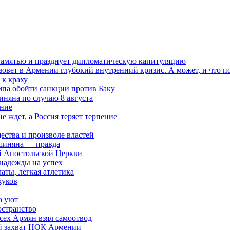
 памятью и празднует дипломатическую капитуляцию
овет в Армении глубокий внутренний кризис. А может, и что 
к краху
мпа обойти санкции против Баку
няна по случаю 8 августа
ание
ждет, а Россия теряет терпение
ества и произволе властей
шиняна — правда
й Апостольской Церкви
 надежды на успех
аты, легкая атлетика
жуков
а уют
остранство
сех Армян взял самоотвод
ий захват НОК Армении