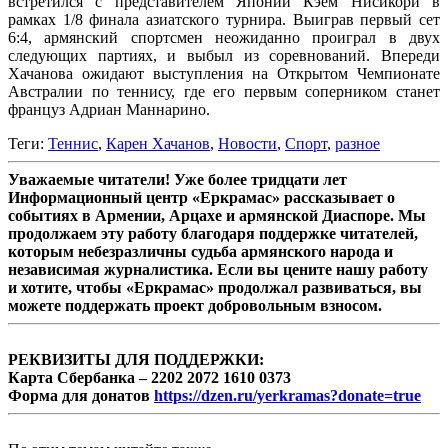
встретился с представителем Японии Кэем Нисикори в
рамках 1/8 финала азиатского турнира. Выиграв первый сет
6:4, армянский спортсмен неожиданно проиграл в двух
следующих партиях, и выбыл из соревнований. Впереди
Хачанова ожидают выступления на Открытом Чемпионате
Австралии по теннису, где его первым соперником станет
француз Адриан Маннарино.
Теги:
Теннис
,
Карен Хачанов
,
Новости
,
Спорт
,
разное
Уважаемые читатели! Уже более тридцати лет
Информационный центр «Еркрамас» рассказывает о
событиях в Армении, Арцахе и армянской Диаспоре. Мы
продолжаем эту работу благодаря поддержке читателей,
которым небезразличны судьба армянского народа и
независимая журналистика. Если вы цените нашу работу
и хотите, чтобы «Еркрамас» продолжал развиваться, вы
можете поддержать проект добровольным взносом.
РЕКВИЗИТЫ ДЛЯ ПОДДЕРЖКИ:
Карта Сбербанка – 2202 2072 1610 0373
Форма для донатов
https://dzen.ru/yerkramas?donate=true