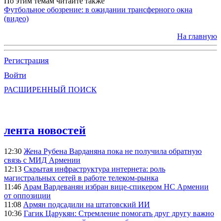
По этим темам читайте также
Футбольное обозрение: в ожидании трансферного окна
(видео)
На главную
Регистрация
Войти
РАСШИРЕННЫЙ ПОИСК
лента новостей
12:30
Жена Рубена Варданяна пока не получила обратную
связь с МИД Армении
12:13
Скрытая инфраструктура интернета: роль
магистральных сетей в работе телеком-рынка
11:46
Арам Вардеванян избран вице-спикером НС Армении
от оппозиции
11:08
Армян подсадили на штатовский ИИ
10:36
Гагик Царукян: Стремление помогать друг другу важно