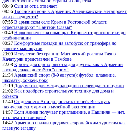
для построения сильной страны и общества
09:49
Сын за отца отвечает!
08:56
Троянский конь в Армении: Американский мегапроект
или разведцентр?
07:55
В армянском селе Крым в Ростовской области
отреставрируют "Пантеон Славы"
00:49
Наркологическая помощь в Кирове: от диагностики до
реабилитации
00:27
Комфортные поездки на автобусе: от трансфера до
дальних маршрутов
23:09
Искусство без границ: Магический реализм Гаянэ
Хачатурян представлен в Тамбове
22:08
Кризис для одних, льготы для других: как в Армении
господдержка достаётся "своим"
21:34
Армянский спорт (8-9 августа): футбол, плавание,
шахматы, хоккей, бокс
21:19
Документы для международного перевода: что нужно
21:02
Как подобрать строительную технику для дома и
объекта
17:40
От древнего Ани до донских степей: Весь путь
нахичеванских армян в музейной экспозиции
14:57
Если Алиев получает приглашение, а Пашинян — нет,
то о чем это говорит?
14:42
Армению начали продавать европейским туристам как
главную загадку