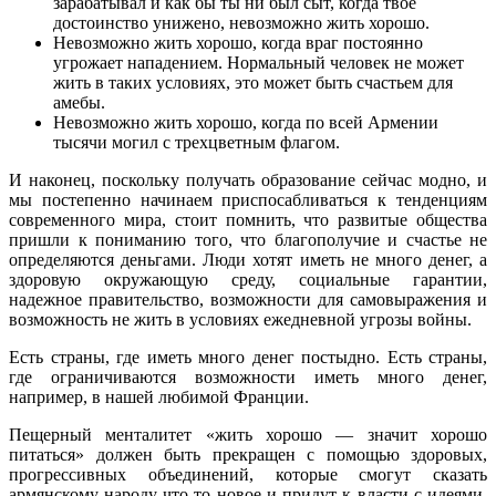
зарабатывал и как бы ты ни был сыт, когда твое
достоинство унижено, невозможно жить хорошо.
Невозможно жить хорошо, когда враг постоянно
угрожает нападением. Нормальный человек не может
жить в таких условиях, это может быть счастьем для
амебы.
Невозможно жить хорошо, когда по всей Армении
тысячи могил с трехцветным флагом.
И наконец, поскольку получать образование сейчас модно, и
мы постепенно начинаем приспосабливаться к тенденциям
современного мира, стоит помнить, что развитые общества
пришли к пониманию того, что благополучие и счастье не
определяются деньгами. Люди хотят иметь не много денег, а
здоровую окружающую среду, социальные гарантии,
надежное правительство, возможности для самовыражения и
возможность не жить в условиях ежедневной угрозы войны.
Есть страны, где иметь много денег постыдно. Есть страны,
где ограничиваются возможности иметь много денег,
например, в нашей любимой Франции.
Пещерный менталитет «жить хорошо — значит хорошо
питаться» должен быть прекращен с помощью здоровых,
прогрессивных объединений, которые смогут сказать
армянскому народу что-то новое и придут к власти с идеями,