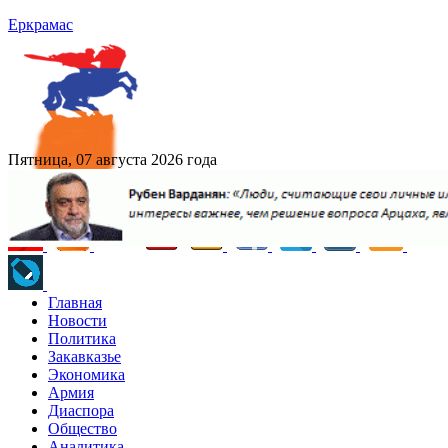
Еркрамас
Пятница, 07 августа 2026 года
Главная
Новости
Политика
Закавказье
Экономика
Армия
Диаспора
Общество
Аналитика