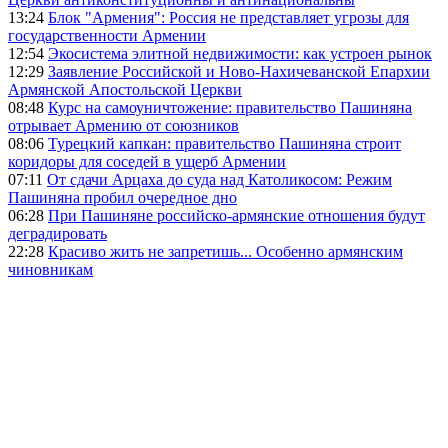
13:24
Блок "Армения": Россия не представляет угрозы для
государственности Армении
12:54
Экосистема элитной недвижимости: как устроен рынок
12:29
Заявление Российской и Ново-Нахичеванской Епархии
Армянской Апостольской Церкви
08:48
Курс на самоуничтожение: правительство Пашиняна
отрывает Армению от союзников
08:06
Турецкий капкан: правительство Пашиняна строит
коридоры для соседей в ущерб Армении
07:11
От сдачи Арцаха до суда над Католикосом: Режим
Пашиняна пробил очередное дно
06:28
При Пашиняне российско-армянские отношения будут
деградировать
22:28
Красиво жить не запретишь... Особенно армянским
чиновникам