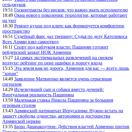
сельджуков
19:51
Госконтракты без рисков: что важно знать исполнителю
18:49
Окна нового поколения: технологии, которые работают
на уют
18:30
Ремонт кухни под ключ: как формируется комфортное
пространство
16:51
Судебный фарс дал трещину: Судья по делу Католикоса
Всех Армян взял самоотвод
16:11
Спорт под каблуком власти: Пашинян готовит
рейдерский захват НОК Армении
15:27
14 самых экстремальных развлечений на свежем
воздухе: рейтинг по цене ошибки и порогу входа
15:15
Эта земля вам не дорога, Армения для вас — всего лишь
"хопан"
14:49
Заявление Матвиенко является очень серьезным
сигналом
14:29
Исчезнувший сын и собаки вместо дочерей:
Виртуальная реальность Пашиняна
13:59
Маленькая ставка Никола Пашиняна за большим
игровым столом
13:43
Армянский патриархат Иерусалима: Нужно встать на
защиту свободы, единства, автономии и достоинства
Армянской церкви
13:35
Бюро Дашнакцутюн: Действия властей Армении против
Церкви антиконституционны и антинациональны