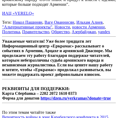
которые больше подходят Армении".
ИАЦ «VERELQ»
Теги:
Никол Пашинян
,
Ваге Ованнисян
,
Ильхам Алиев
,
"Альтернативные проекты"
,
Новости
,
новости Армении
,
Политика
,
Правительство
,
Общество
,
Азербайджан
,
yandex
Уважаемые читатели! Уже более тридцати лет
Информационный центр «Еркрамас» рассказывает о
событиях в Армении, Арцахе и армянской Диаспоре. Мы
продолжаем эту работу благодаря поддержке читателей,
которым небезразличны судьба армянского народа и
независимая журналистика. Если вы цените нашу работу
и хотите, чтобы «Еркрамас» продолжал развиваться, вы
можете поддержать проект добровольным взносом.
РЕКВИЗИТЫ ДЛЯ ПОДДЕРЖКИ:
Карта Сбербанка – 2202 2072 1610 0373
Форма для донатов
https://dzen.ru/yerkramas?donate=true
По этим темам читайте также
Вероятность войны в зоне Карабахского конфликта в 2015