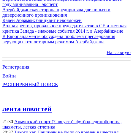
году минимальна - эксперт
Азербайджанская сторона предприняла две попытки
диверсионного проникновения
Карен Абрамян: блицкриг невозможен
Волна арестов, провальное председательство в СЕ и жесткая
критика Запада - знаковые события 2014 г. в Азербайджане
В Европарламенте обсуждена проблема преследования
верующих тоталитарным режимом Азербайджана
На главную
Регистрация
Войти
РАСШИРЕННЫЙ ПОИСК
лента новостей
21:30
Армянский спорт (7 августа): футбол, единоборства,
шахматы, легкая атлетика
20:37
Такого как Пашинян не было со времен нашествия