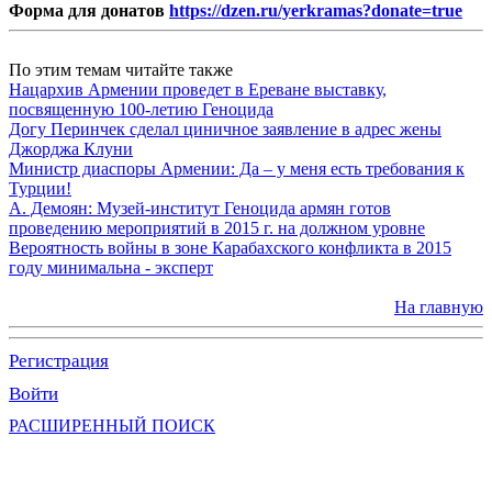
Форма для донатов
https://dzen.ru/yerkramas?donate=true
По этим темам читайте также
Нацархив Армении проведет в Ереване выставку,
посвященную 100-летию Геноцида
Догу Перинчек сделал циничное заявление в адрес жены
Джорджа Клуни
Министр диаспоры Армении: Да – у меня есть требования к
Турции!
А. Демоян: Музей-институт Геноцида армян готов
проведению мероприятий в 2015 г. на должном уровне
Вероятность войны в зоне Карабахского конфликта в 2015
году минимальна - эксперт
На главную
Регистрация
Войти
РАСШИРЕННЫЙ ПОИСК