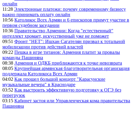
онлайн
11:28
Электронные платежи: почему современному бизнесу
важно принимать оплату онлайн
10:56
Католикос Всех Армян и 6 епископов примут участие в
первом судебном заседании
10:36
Правительство Армении: Когда "естественный"
интеллект хромает, искусственный уже не поможет
09:51
Фронт "НЕТ": Ишхан Сагателян призвал к тотальной
мобилизации против действий властей
09:22
Пешка в игре титанов: Армения платит за провалы
команды Пашиняна
08:38
Армения и ОДКБ приближаются к точке невозврата
08:05
Крупнейшая армянская благотворительная организация
поддержала Католикоса Всех Армян
04:02
Как прошел большой концерт "Карасунские
музыкальные вечера" в Краснодаре
03:52
Как выстроить эффективную подготовку к ОГЭ без
перегрузок
03:15
Кабинет застоя или Управленческая кома правительства
Пашиняна