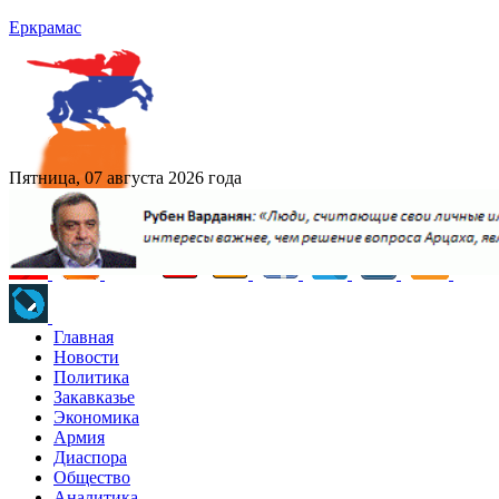
Еркрамас
Пятница, 07 августа 2026 года
Главная
Новости
Политика
Закавказье
Экономика
Армия
Диаспора
Общество
Аналитика