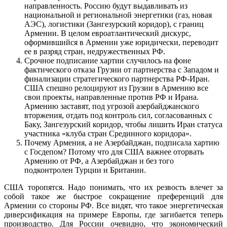
направленность. Россию будут выдавливать из
национальной и региональной энергетики (газ, новая
АЭС), логистики (Зангезурский коридор), с границ
Армении. В целом евроатлантический дискурс,
оформившийся в Армении уже юридически, переводит
ее в разряд стран, недружественных РФ.
Срочное подписание хартии случилось на фоне
фактического отказа Грузии от партнерства с Западом и
финализации стратегического партнерства РФ-Иран.
США спешно релоцируют из Грузии в Армению все
свои проекты, направленные против РФ и Ирана.
Армению заставят, под угрозой азербайджанского
вторжения, отдать под контроль сил, согласованных с
Баку, Зангезурский коридор, чтобы лишить Иран статуса
участника «клуба стран Срединного коридора».
Почему Армения, а не Азербайджан, подписала хартию
с Госдепом? Потому что для США важнее оторвать
Армению от РФ, а Азербайджан и без того
подконтролен Турции и Британии.
США торопятся. Надо понимать, что их резвость влечет за
собой такое же быстрое сокращение преференций для
Армении со стороны РФ. Все видят, что такое энергетическая
диверсификация на примере Европы, где загибается теперь
производство. Для России очевидно, что экономический