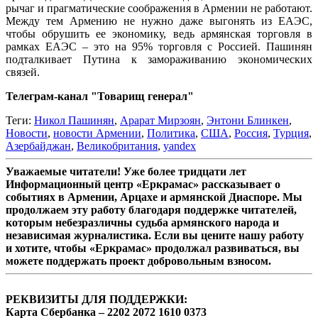
рычаг и прагматические соображения в Армении не работают.
Между тем Армению не нужно даже выгонять из ЕАЭС,
чтобы обрушить ее экономику, ведь армянская торговля в
рамках ЕАЭС – это на 95% торговля с Россией. Пашинян
подталкивает Путина к замораживанию экономических
связей.
Телеграм-канал "Товарищ генерал"
Теги:
Никол Пашинян
,
Арарат Мирзоян
,
Энтони Блинкен
,
Новости
,
новости Армении
,
Политика
,
США
,
Россия
,
Турция
,
Азербайджан
,
Великобритания
,
yandex
Уважаемые читатели! Уже более тридцати лет
Информационный центр «Еркрамас» рассказывает о
событиях в Армении, Арцахе и армянской Диаспоре. Мы
продолжаем эту работу благодаря поддержке читателей,
которым небезразличны судьба армянского народа и
независимая журналистика. Если вы цените нашу работу
и хотите, чтобы «Еркрамас» продолжал развиваться, вы
можете поддержать проект добровольным взносом.
РЕКВИЗИТЫ ДЛЯ ПОДДЕРЖКИ:
Карта Сбербанка – 2202 2072 1610 0373