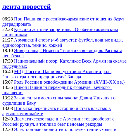
лента новостей
06:28
При Пашиняне российско-армянские отношения будут
деградировать
22:28
Красиво жить не запретишь... Особенно армянским
чиновникам
21:27
Армянский спорт (4-6 августа): футбол, водные виды,
единоборства, теннис, хоккей
18:10
Энвер-паша, "Немесис" и логика возмездия: Расплата
неизбежна
17:30
Национальный позор: Католикос Всех Армян на скамье
подсудимых
16:40
МИД России: Пашинян уготовил Армении роль
"низкозатратного предприятия" Запада
15:07
Роль России в освобождении Армении (XVIII–XX вв.)
13:36
Никол Пашинян переходит к формуле "вечного"
правления
13:22
Закон силы вместо силы закона: Давид Ишханян о
судилище в Баку
13:08
Попытка переписать историю и стать властью в
армянском вилайете
12:49
Драматическое падение Армении: товарооборот с
Россией рухнул, а топливо бьет ценовые рекорды
12:30
Электронные библиотеки: почему чтение уходит в