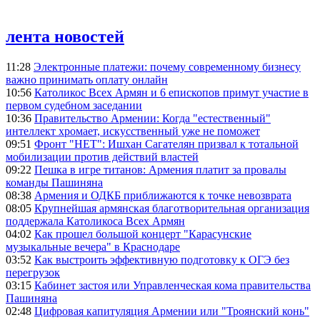
лента новостей
11:28
Электронные платежи: почему современному бизнесу
важно принимать оплату онлайн
10:56
Католикос Всех Армян и 6 епископов примут участие в
первом судебном заседании
10:36
Правительство Армении: Когда "естественный"
интеллект хромает, искусственный уже не поможет
09:51
Фронт "НЕТ": Ишхан Сагателян призвал к тотальной
мобилизации против действий властей
09:22
Пешка в игре титанов: Армения платит за провалы
команды Пашиняна
08:38
Армения и ОДКБ приближаются к точке невозврата
08:05
Крупнейшая армянская благотворительная организация
поддержала Католикоса Всех Армян
04:02
Как прошел большой концерт "Карасунские
музыкальные вечера" в Краснодаре
03:52
Как выстроить эффективную подготовку к ОГЭ без
перегрузок
03:15
Кабинет застоя или Управленческая кома правительства
Пашиняна
02:48
Цифровая капитуляция Армении или "Троянский конь"