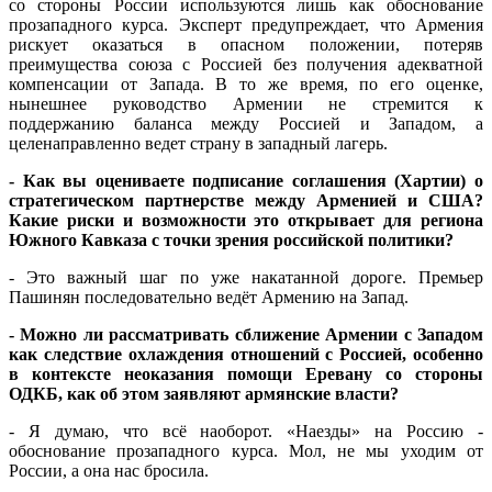
со стороны России используются лишь как обоснование
прозападного курса. Эксперт предупреждает, что Армения
рискует оказаться в опасном положении, потеряв
преимущества союза с Россией без получения адекватной
компенсации от Запада. В то же время, по его оценке,
нынешнее руководство Армении не стремится к
поддержанию баланса между Россией и Западом, а
целенаправленно ведет страну в западный лагерь.
- Как вы оцениваете подписание соглашения (Хартии) о
стратегическом партнерстве между Арменией и США?
Какие риски и возможности это открывает для региона
Южного Кавказа с точки зрения российской политики?
- Это важный шаг по уже накатанной дороге. Премьер
Пашинян последовательно ведёт Армению на Запад. ⁠⁠
- ⁠Можно ли рассматривать сближение Армении с Западом
как следствие охлаждения отношений с Россией, особенно
в контексте неоказания помощи Еревану со стороны
ОДКБ, как об этом заявляют армянские власти?
- Я думаю, что всё наоборот. «Наезды» на Россию -
обоснование прозападного курса. Мол, не мы уходим от
России, а она нас бросила.