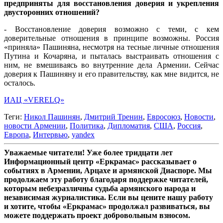
предприняты для восстановления доверия и укрепления
двусторонних отношений?
- ⁠⁠Восстановление доверия возможно с теми, с кем
доверительные отношения в принципе возможны. Россия
«приняла» Пашиняна, несмотря на тесные личные отношения
Путина и Кочаряна, и пыталась выстраивать отношения с
ним, не вмешиваясь во внутренние дела Армении. Сейчас
доверия к Пашиняну и его правительству, как мне видится, не
осталось.
ИАЦ «VERELQ»
Теги:
Никол Пашинян
,
Дмитрий Тренин
,
Евросоюз
,
Новости
,
новости Армении
,
Политика
,
Дипломатия
,
США
,
Россия
,
Европа
,
Интервью
,
yandex
Уважаемые читатели! Уже более тридцати лет
Информационный центр «Еркрамас» рассказывает о
событиях в Армении, Арцахе и армянской Диаспоре. Мы
продолжаем эту работу благодаря поддержке читателей,
которым небезразличны судьба армянского народа и
независимая журналистика. Если вы цените нашу работу
и хотите, чтобы «Еркрамас» продолжал развиваться, вы
можете поддержать проект добровольным взносом.