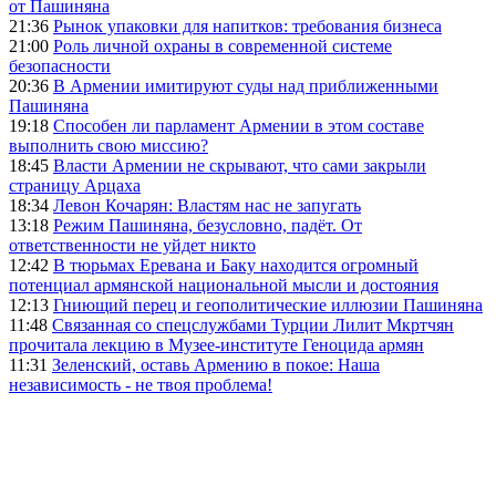
от Пашиняна
21:36
Рынок упаковки для напитков: требования бизнеса
21:00
Роль личной охраны в современной системе
безопасности
20:36
В Армении имитируют суды над приближенными
Пашиняна
19:18
Способен ли парламент Армении в этом составе
выполнить свою миссию?
18:45
Власти Армении не скрывают, что сами закрыли
страницу Арцаха
18:34
Левон Кочарян: Властям нас не запугать
13:18
Режим Пашиняна, безусловно, падёт. От
ответственности не уйдет никто
12:42
В тюрьмах Еревана и Баку находится огромный
потенциал армянской национальной мысли и достояния
12:13
Гниющий перец и геополитические иллюзии Пашиняна
11:48
Связанная со спецслужбами Турции Лилит Мкртчян
прочитала лекцию в Музее-институте Геноцида армян
11:31
Зеленский, оставь Армению в покое: Наша
независимость - не твоя проблема!