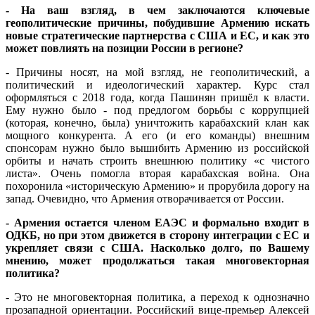
- На ваш взгляд, в чем заключаются ключевые
геополитические причины, побудившие Армению искать
новые стратегические партнерства с США и ЕС, и как это
может повлиять на позиции России в регионе?
- Причины носят, на мой взгляд, не геополитический, а
политический и идеологический характер. Курс стал
оформляться с 2018 года, когда Пашинян пришёл к власти.
Ему нужно было - под предлогом борьбы с коррупцией
(которая, конечно, была) уничтожить карабахский клан как
мощного конкурента. А его (и его команды) внешним
спонсорам нужно было вышибить Армению из российской
орбиты и начать строить внешнюю политику «с чистого
листа». Очень помогла вторая карабахская война. Она
похоронила «историческую Армению» и прорубила дорогу на
запад. Очевидно, что Армения отворачивается от России.
- Армения остается членом ЕАЭС и формально входит в
ОДКБ, но при этом движется в сторону интеграции с ЕС и
укрепляет связи с США. Насколько долго, по Вашему
мнению, может продолжаться такая многовекторная
политика?
- Это не многовекторная политика, а переход к однозначно
прозападной ориентации. Российский вице-премьер Алексей