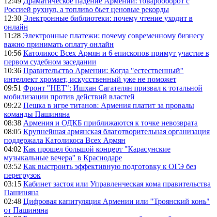
12:49
Драматическое падение Армении: товарооборот с
Россией рухнул, а топливо бьет ценовые рекорды
12:30
Электронные библиотеки: почему чтение уходит в
онлайн
11:28
Электронные платежи: почему современному бизнесу
важно принимать оплату онлайн
10:56
Католикос Всех Армян и 6 епископов примут участие в
первом судебном заседании
10:36
Правительство Армении: Когда "естественный"
интеллект хромает, искусственный уже не поможет
09:51
Фронт "НЕТ": Ишхан Сагателян призвал к тотальной
мобилизации против действий властей
09:22
Пешка в игре титанов: Армения платит за провалы
команды Пашиняна
08:38
Армения и ОДКБ приближаются к точке невозврата
08:05
Крупнейшая армянская благотворительная организация
поддержала Католикоса Всех Армян
04:02
Как прошел большой концерт "Карасунские
музыкальные вечера" в Краснодаре
03:52
Как выстроить эффективную подготовку к ОГЭ без
перегрузок
03:15
Кабинет застоя или Управленческая кома правительства
Пашиняна
02:48
Цифровая капитуляция Армении или "Троянский конь"
от Пашиняна