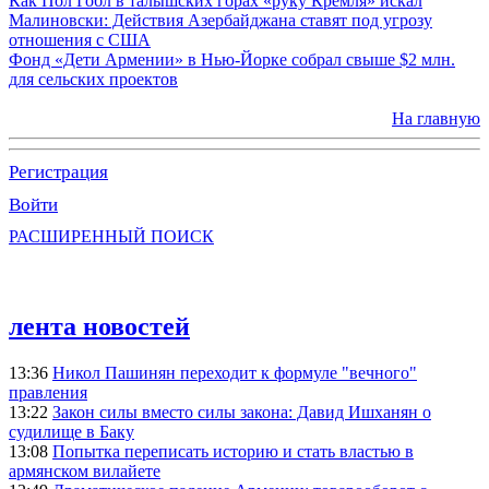
Как Пол Гобл в талышских горах «руку Кремля» искал
Малиновски: Действия Азербайджана ставят под угрозу
отношения с США
Фонд «Дети Армении» в Нью-Йорке собрал свыше $2 млн.
для сельских проектов
На главную
Регистрация
Войти
РАСШИРЕННЫЙ ПОИСК
лента новостей
13:36
Никол Пашинян переходит к формуле "вечного"
правления
13:22
Закон силы вместо силы закона: Давид Ишханян о
судилище в Баку
13:08
Попытка переписать историю и стать властью в
армянском вилайете