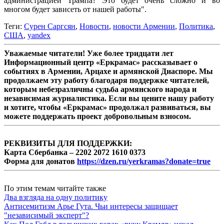
администрацией Трампа? Это будет очень сложно и во
многом будет зависеть от нашей работы".
Теги:
Сурен Саргсян
,
Новости
,
новости Армении
,
Политика
,
США
,
yandex
Уважаемые читатели! Уже более тридцати лет
Информационный центр «Еркрамас» рассказывает о
событиях в Армении, Арцахе и армянской Диаспоре. Мы
продолжаем эту работу благодаря поддержке читателей,
которым небезразличны судьба армянского народа и
независимая журналистика. Если вы цените нашу работу
и хотите, чтобы «Еркрамас» продолжал развиваться, вы
можете поддержать проект добровольным взносом.
РЕКВИЗИТЫ ДЛЯ ПОДДЕРЖКИ:
Карта Сбербанка – 2202 2072 1610 0373
Форма для донатов
https://dzen.ru/yerkramas?donate=true
По этим темам читайте также
Два взгляда на одну политику
Антисемитизм Арье Гута. Чьи интересы защищает
"независимый эксперт"?